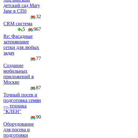
детский сад Mary
Jane в СПб
32
CRM система
5
967
Re: Фасадные
затеняющие
сетки для любых
задач
77
Создание
мобильных
приложений в
Москве
87
Точный посев и
подготовка семян
— техника
"КЛЕН"
90
Оборудование
для посева и
подготовки