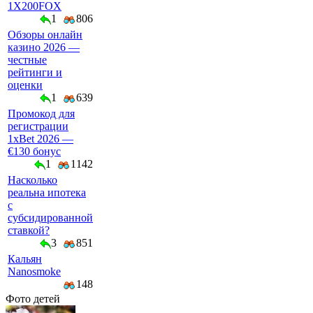
1X200FOX
1
806
Обзоры онлайн
казино 2026 —
честные
рейтинги и
оценки
1
639
Промокод для
регистрации
1xBet 2026 —
€130 бонус
1
1142
Насколько
реальна ипотека
с
субсидированной
ставкой?
3
851
Кальян
Nanosmoke
148
Фото детей