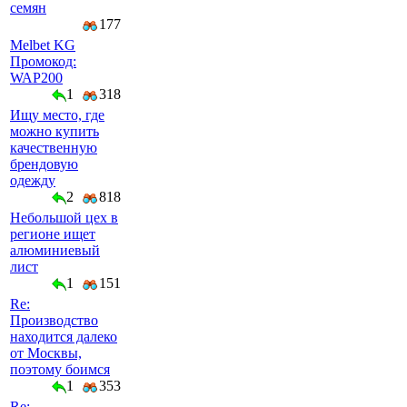
семян
177
Melbet KG
Промокод:
WAP200
1
318
Ищу место, где
можно купить
качественную
брендовую
одежду
2
818
Небольшой цех в
регионе ищет
алюминиевый
лист
1
151
Re:
Производство
находится далеко
от Москвы,
поэтому боимся
1
353
Re: