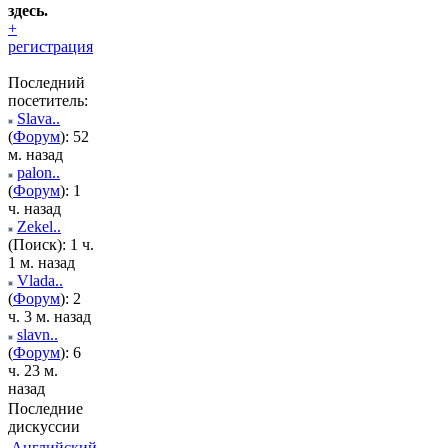
здесь.
+
регистрация
Последний
посетитель:
Slava..
(
Форум
): 52
м. назад
palon..
(
Форум
): 1
ч. назад
Zekel..
(Поиск): 1 ч.
1 м. назад
Vlada..
(
Форум
): 2
ч. 3 м. назад
slavn..
(
Форум
): 6
ч. 23 м.
назад
Последние
дискуссии
Английский