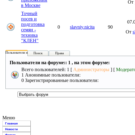
От
в Москве
Точный
посев и
07.
подготовка
0
slavniy.nicita
90
семян -
От
s
техника
"КЛЕН"
Пользователи на форуме:
Поиск
Права
Пользователи на форуме:: 1 , на этом форуме:
Всего пользователей: 1 [
Администраторы
] [
Модерат
1 Анонимные пользователи:
0 Зарегистрированные пользователи:
Меню
Главная
Новости
Форум