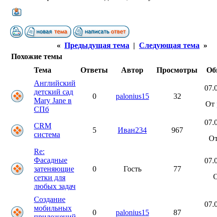
«
Предыдущая тема
|
Следующая тема
»
Похожие темы
Тема
Ответы
Автор
Просмотры
Об
Английский
07.
детский сад
0
palonius15
32
Mary Jane в
От
СПб
07.
CRM
5
Иван234
967
система
О
Re:
Фасадные
07.
затеняющие
0
Гость
77
О
сетки для
любых задач
Создание
07.
мобильных
0
palonius15
87
приложений