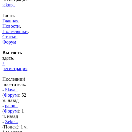
iakup..
Гости:
Главная
,
Новости
,
Полезняшки
,
Статьи
,
Форум
Вы гость
здесь.
+
регистрация
Последний
посетитель:
Slava..
(
Форум
): 52
м. назад
palon..
(
Форум
): 1
ч. назад
Zekel..
(Поиск): 1 ч.