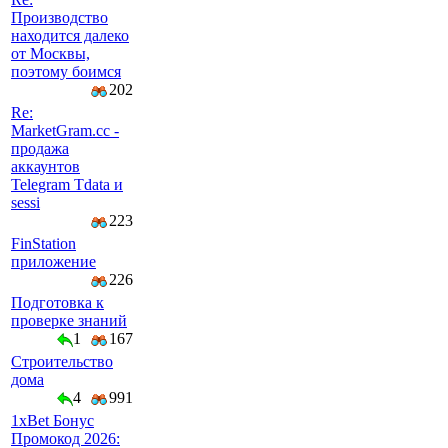
Производство
находится далеко
от Москвы,
поэтому боимся
202
Re:
MarketGram.cc -
продажа
аккаунтов
Telegram Tdata и
sessi
223
FinStation
приложение
226
Подготовка к
проверке знаний
1
167
Строительство
дома
4
991
1xBet Бонус
Промокод 2026: