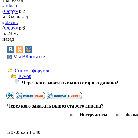
1 м. назад
Vlada..
(
Форум
): 2
ч. 3 м. назад
slavn..
(
Форум
): 6
ч. 23 м.
назад
Мы ВКонтакте
Список форумов
Юмор
Через кого заказать вывоз старого дивана?
Через кого заказать вывоз старого дивана?
Инструменты
Форма
07.05.26 15:40