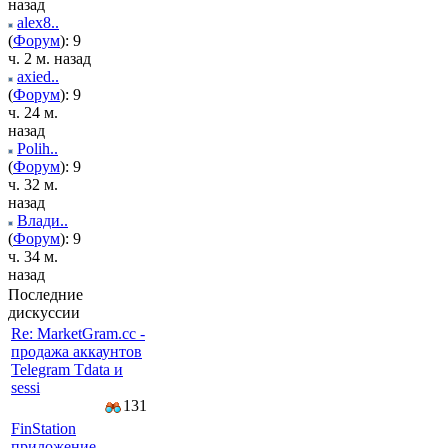
назад
alex8..
(
Форум
): 9
ч. 2 м. назад
axied..
(
Форум
): 9
ч. 24 м.
назад
Polih..
(
Форум
): 9
ч. 32 м.
назад
Влади..
(
Форум
): 9
ч. 34 м.
назад
Последние
дискуссии
Re: MarketGram.cc -
продажа аккаунтов
Telegram Tdata и
sessi
131
FinStation
приложение