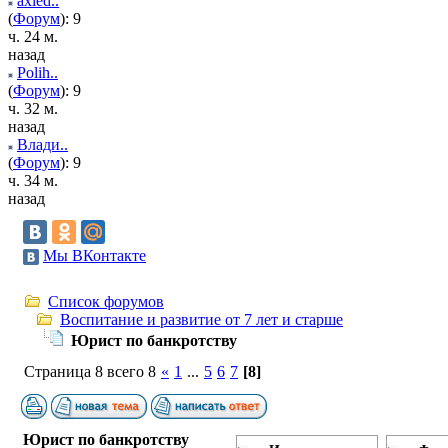
axied..
(
Форум
): 9
ч. 24 м.
назад
Polih..
(
Форум
): 9
ч. 32 м.
назад
Влади..
(
Форум
): 9
ч. 34 м.
назад
Мы ВКонтакте
Список форумов
Воспитание и развитие от 7 лет и старше
Юрист по банкротству
Страница 8 всего 8
«
1
...
5
6
7
[8]
Юрист по банкротству