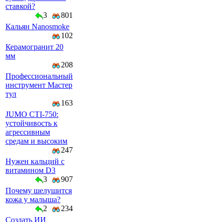
ставкой?
3
801
Кальян Nanosmoke
102
Керамогранит 20
мм
208
Профессиональный
инструмент Мастер
тул
163
JUMO CTI-750:
устойчивость к
агрессивным
средам и высоким
247
Нужен кальций с
витамином D3
3
907
Почему шелушится
кожа у малыша?
2
234
Создать ИИ