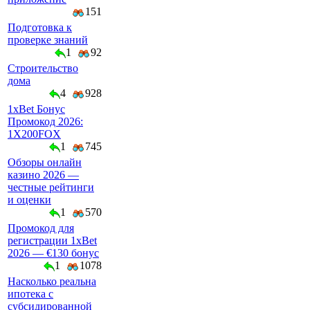
151
Подготовка к
проверке знаний
1
92
Строительство
дома
4
928
1xBet Бонус
Промокод 2026:
1X200FOX
1
745
Обзоры онлайн
казино 2026 —
честные рейтинги
и оценки
1
570
Промокод для
регистрации 1xBet
2026 — €130 бонус
1
1078
Насколько реальна
ипотека с
субсидированной