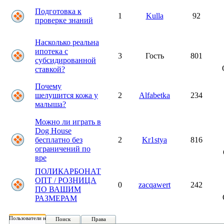
Подготовка к
1
Kulla
92
проверке знаний
Насколько реальна
ипотека с
3
Гость
801
субсидированной
ставкой?
Почему
шелушится кожа у
2
Alfabetka
234
малыша?
Можно ли играть в
Dog House
бесплатно без
2
Kr1stya
816
ограничений по
вре
ПОЛИКАРБОНАТ
ОПТ / РОЗНИЦА
0
zacqawert
242
ПО ВАШИМ
РАЗМЕРАМ
Пользователи на форуме:
Поиск
Права