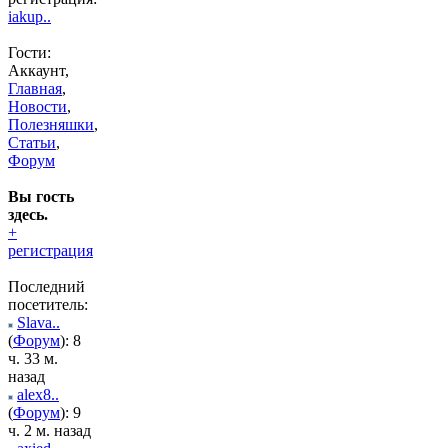
iakup..
Гости:
Аккаунт,
Главная
,
Новости
,
Полезняшки
,
Статьи
,
Форум
Вы гость
здесь.
+
регистрация
Последний
посетитель:
Slava..
(
Форум
): 8
ч. 33 м.
назад
alex8..
(
Форум
): 9
ч. 2 м. назад