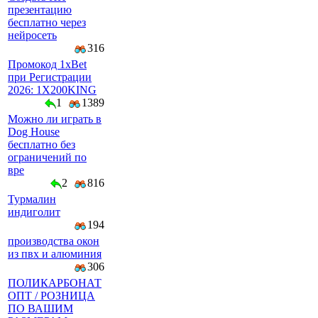
презентацию
бесплатно через
нейросеть
316
Промокод 1xBet
при Регистрации
2026: 1X200KING
1
1389
Можно ли играть в
Dog House
бесплатно без
ограничений по
вре
2
816
Турмалин
индиголит
194
производства окон
из пвх и алюминия
306
ПОЛИКАРБОНАТ
ОПТ / РОЗНИЦА
ПО ВАШИМ