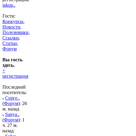
iakup..
Гости:
Конкурсы
,
Новости
,
Полезняшки
,
Ссылки
,
Статьи
,
Форум
Вы гость
здесь.
+
регистрация
Последний
посетитель:
Серге..
(
Форум
): 26
м. назад
Sanya..
(
Форум
): 1
ч. 27 м.
назад