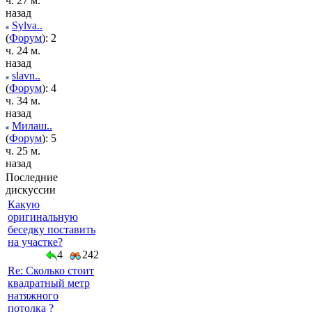
ч. 27 м.
назад
Sylva..
(
Форум
): 2
ч. 24 м.
назад
slavn..
(
Форум
): 4
ч. 34 м.
назад
Милаш..
(
Форум
): 5
ч. 25 м.
назад
Последние
дискуссии
Какую
оригинальную
беседку поставить
на участке?
4
242
Re: Сколько стоит
квадратный метр
натяжного
потолка ?