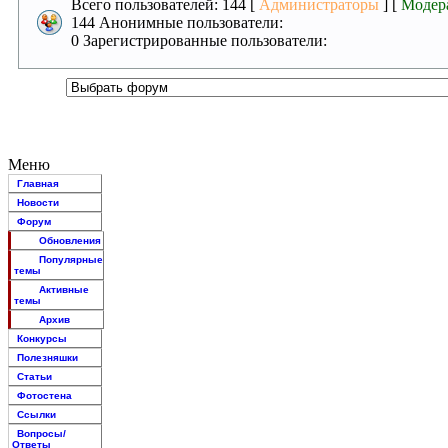
Всего пользователей: 144 [
Администраторы
] [
Модер
144 Анонимные пользователи:
0 Зарегистрированные пользователи:
Меню
Главная
Новости
Форум
Обновления
Популярные
темы
Активные
темы
Архив
Конкурсы
Полезняшки
Статьи
Фотостена
Ссылки
Вопросы/
Ответы