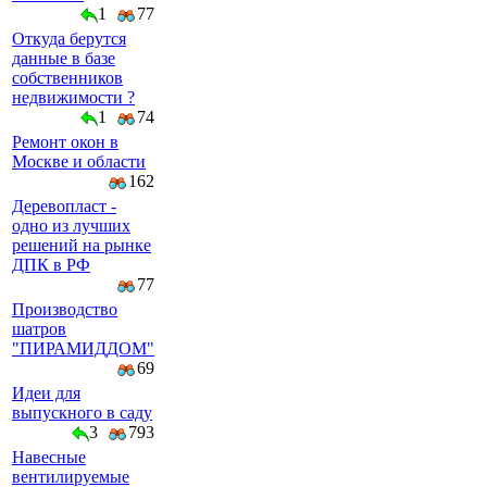
1
77
Откуда берутся
данные в базе
собственников
недвижимости ?
1
74
Ремонт окон в
Москве и области
162
Деревопласт -
одно из лучших
решений на рынке
ДПК в РФ
77
Производство
шатров
"ПИРАМИДДОМ"
69
Идеи для
выпускного в саду
3
793
Навесные
вентилируемые