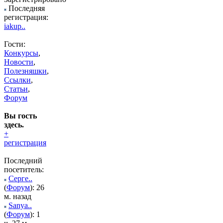
Последняя
регистрация:
iakup..
Гости:
Конкурсы
,
Новости
,
Полезняшки
,
Ссылки
,
Статьи
,
Форум
Вы гость
здесь.
+
регистрация
Последний
посетитель:
Серге..
(
Форум
): 26
м. назад
Sanya..
(
Форум
): 1