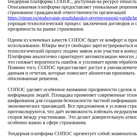
тендерная платформа СОПОС, доступная на ресурсе einsur.ru
Описываемая платформа предоставляет уникальные решения
страхование гражданской ответственности организаций
https://einsur.ru/strahovanie-grazhdanskoj-otvetstvennosti-yuridiche
упрощая технологический процесс заключения договоров и 
прозрачность на рынке страхования.
Одним из ключевых качеств СОПОС будет ее комфорт и прос
использовании. Юзеры могут свободно зарегистрироваться и
технологический процесс подачи заявок или участия в конку
Платформа аналогично гарантирует автоматизацию многих 
что снижает вероятность ошибок и усиливает время обработк
Помимо того, СОПОС предоставляет доступ к умозаключит
данным и отчетам, которые помогают абонентам принимать
обоснованные решения.
СОПОС уделяет особенное внимание прозрачности сделок и
информации людей. Площадка применяет современные техн
шифрования для создания безопасности частной информаци
экономических транзакций. Все предложения и условия стр
протоколируются, что даёт возможность избежать недоразум
споров между участниками. Это делает доверительную атмос
особенно важно в сфере страхования.
Тендерная платформа СОПОС презентует собой знаменател