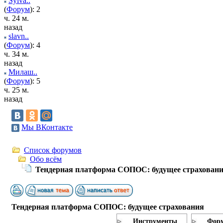
Sylva..
(
Форум
): 2
ч. 24 м.
назад
slavn..
(
Форум
): 4
ч. 34 м.
назад
Милаш..
(
Форум
): 5
ч. 25 м.
назад
Мы ВКонтакте
Список форумов
Обо всём
Тендерная платформа СОПОС: будущее страхован
Тендерная платформа СОПОС: будущее страхования
Инструменты
Форм