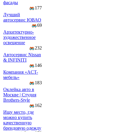
фасады
177
Лучший
автосервис ЮВАО
69
Архитектурно-
художественное
освещение
232
Автосервис Nissan
& INFINITI
146
Компaния «AСT-
мeбeль»
183
Оклейка авто в
Москве | Студия
Brothers-Style
162
Ищу место, где
можно купить
качественную
брендовую одежду