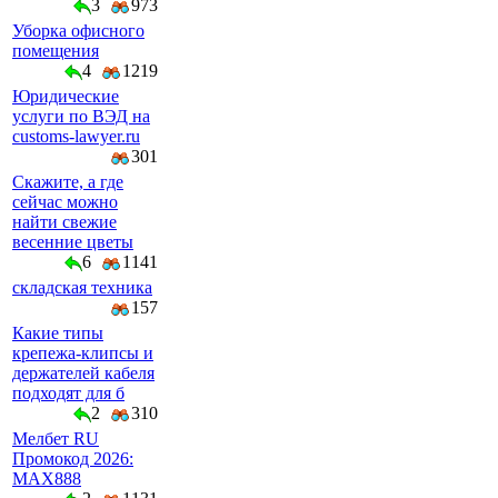
3
973
Уборка офисного
помещения
4
1219
Юридические
услуги по ВЭД на
customs-lawyer.ru
301
Скажите, а где
сейчас можно
найти свежие
весенние цветы
6
1141
складская техника
157
Какие типы
крепежа-клипсы и
держателей кабеля
подходят для б
2
310
Мелбет RU
Промокод 2026:
MAX888