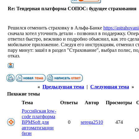
Re: Тендерная платформа СОПОС: будущее страхования
Решился отменить страховку в Альфа‑Банке
https://astrahovani
сначала хотел уточнить детали - позвонил в поддержку. Опер
ответил быстро, вежливо и подробно объяснил, как это сдела
мобильное приложение. Следуя его инструкциям, отменил ст
пару минут: зашёл в раздел "Страхование", выбрал полис, п
отказ.
«
Предыдущая тема
|
Следующая тема
»
Похожие темы
Тема
Ответы
Автор
Просмотры
О
Российская low-
code платформа
BPMSoft для
0
serega2510
474
автоматизации
О
бизн