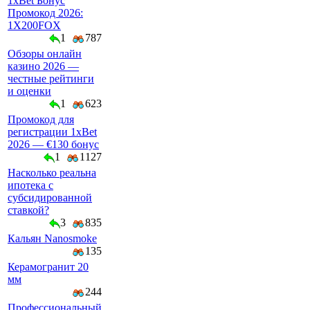
1xBet Бонус
Промокод 2026:
1X200FOX
1
787
Обзоры онлайн
казино 2026 —
честные рейтинги
и оценки
1
623
Промокод для
регистрации 1xBet
2026 — €130 бонус
1
1127
Насколько реальна
ипотека с
субсидированной
ставкой?
3
835
Кальян Nanosmoke
135
Керамогранит 20
мм
244
Профессиональный