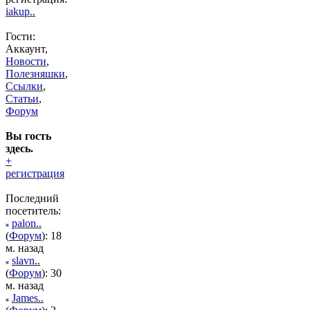
iakup..
Гости:
Аккаунт,
Новости
,
Полезняшки
,
Ссылки
,
Статьи
,
Форум
Вы гость
здесь.
+
регистрация
Последний
посетитель:
palon..
(
Форум
): 18
м. назад
slavn..
(
Форум
): 30
м. назад
James..