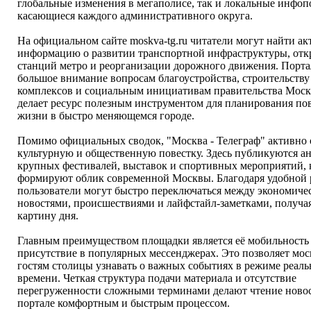
глобальные изменения в мегаполисе, так и локальные инфоп
касающиеся каждого административного округа.
На официальном сайте moskva-tg.ru читатели могут найти а
информацию о развитии транспортной инфраструктуры, от
станций метро и реорганизации дорожного движения. Порта
большое внимание вопросам благоустройства, строительств
комплексов и социальным инициативам правительства Моск
делает ресурс полезным инструментом для планирования по
жизни в быстро меняющемся городе.
Помимо официальных сводок, "Москва - Телеграф" активно 
культурную и общественную повестку. Здесь публикуются а
крупных фестивалей, выставок и спортивных мероприятий, 
формируют облик современной Москвы. Благодаря удобной
пользователи могут быстро переключаться между экономич
новостями, происшествиями и лайфстайл-заметками, получа
картину дня.
Главным преимуществом площадки является её мобильность
присутствие в популярных мессенджерах. Это позволяет мо
гостям столицы узнавать о важных событиях в режиме реаль
времени. Четкая структура подачи материала и отсутствие
перегруженности сложными терминами делают чтение новос
портале комфортным и быстрым процессом.