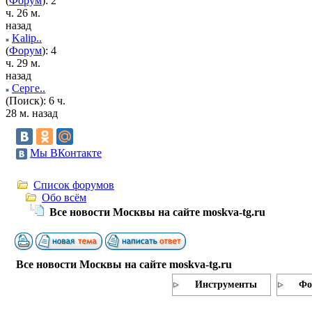
(
Форум
): 2
ч. 26 м.
назад
Kalip..
(
Форум
): 4
ч. 29 м.
назад
Серге..
(Поиск): 6 ч.
28 м. назад
Мы ВКонтакте
Список форумов
Обо всём
Все новости Москвы на сайте moskva-tg.ru
Все новости Москвы на сайте moskva-tg.ru
Инструменты
Фо