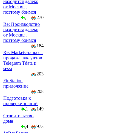
находится далеко
от Москвы,
поэтому боимся
1
270
Re: Производство
находится далеко
от Москвы,
поэтому боимся
184
Re: MarketGram.cc -
продажа аккаунтов
Telegram Tdata и
sessi
203
FinStation
приложение
208
Подготовка к
проверке знаний
1
149
Строительство
дома
4
973