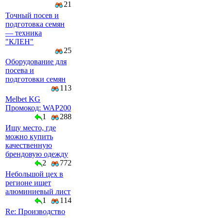
21
Точный посев и
подготовка семян
— техника
"КЛЕН"
25
Оборудование для
посева и
подготовки семян
113
Melbet KG
Промокод: WAP200
1
288
Ищу место, где
можно купить
качественную
брендовую одежду
2
772
Небольшой цех в
регионе ищет
алюминиевый лист
1
114
Re: Производство