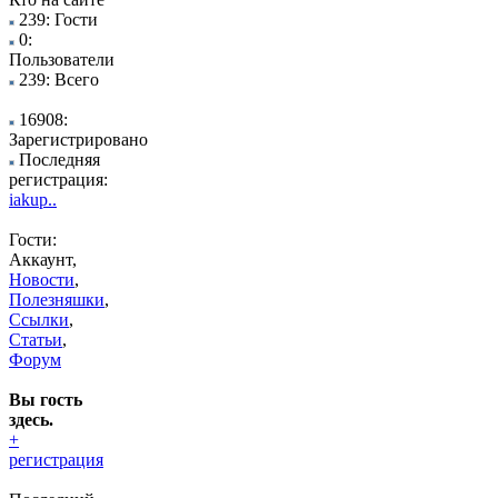
239: Гости
0:
Пользователи
239: Всего
16908:
Зарегистрировано
Последняя
регистрация:
iakup..
Гости:
Аккаунт,
Новости
,
Полезняшки
,
Ссылки
,
Статьи
,
Форум
Вы гость
здесь.
+
регистрация