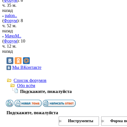
(
Форум
): 8
ч. 35 м.
назад
palon..
(
Форум
): 8
ч. 52 м.
назад
МачоМ..
(
Форум
): 10
ч. 12 м.
назад
Мы ВКонтакте
Список форумов
Обо всём
Подскажите, пожалуйста
Подскажите, пожалуйста
Инструменты
Форма п