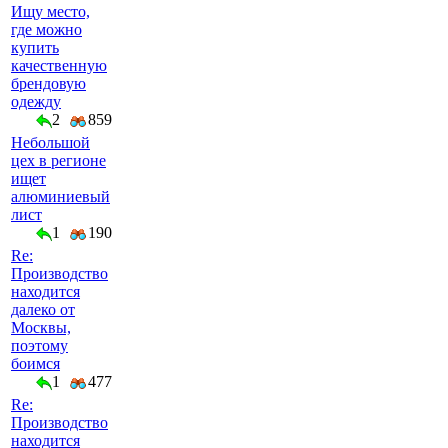
Ищу место,
где можно
купить
качественную
брендовую
одежду
2
859
Небольшой
цех в регионе
ищет
алюминиевый
лист
1
190
Re:
Производство
находится
далеко от
Москвы,
поэтому
боимся
1
477
Re:
Производство
находится