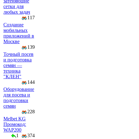
затеняющие
сетки для
любых задач
117
Создание
мобильных
приложений в
Москве
139
Точный посев
и подготовка
семян —
техника
"КЛЕН"
144
Оборудование
для посева и
подготовки
семян
228
Melbet KG
Промокод:
WAP200
1
374