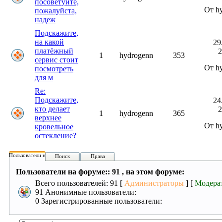
посоветуйте,
От h
пожалуйста,
надеж
Подскажите,
на какой
29
платёжный
2
1
hydrogenn
353
сервис стоит
От h
посмотреть
для м
Re:
Подскажите,
24
кто делает
2
1
hydrogenn
365
верхнее
От h
кровельное
остекление?
Пользователи на форуме:
Поиск
Права
Пользователи на форуме:: 91 , на этом форуме:
Всего пользователей: 91 [
Администраторы
] [
Модера
91 Анонимные пользователи:
0 Зарегистрированные пользователи: