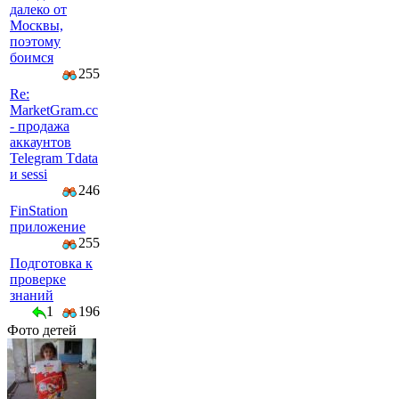
далеко от
Москвы,
поэтому
боимся
255
Re:
MarketGram.cc
- продажа
аккаунтов
Telegram Tdata
и sessi
246
FinStation
приложение
255
Подготовка к
проверке
знаний
1
196
Фото детей