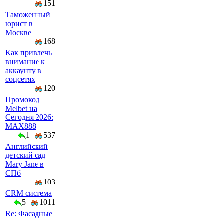
151
Таможенный
юрист в
Москве
168
Как привлечь
внимание к
аккаунту в
соцсетях
120
Промокод
Melbet на
Сегодня 2026:
MAX888
1
537
Английский
детский сад
Mary Jane в
СПб
103
CRM система
5
1011
Re: Фасадные