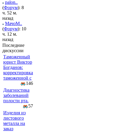
palon..
(
Форум
): 8
ч. 52 м.
назад
МачоМ..
(
Форум
): 10
ч. 12 м.
назад
Последние
дискуссии
Таможенный
юрист Виктор
Богданов:
корректировка
таможенной с
146
Диагностика
заболеваний
полости рта.
57
Изделия из
листового
металла на
заказ