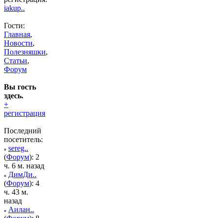
iakup..
Гости:
Главная
,
Новости
,
Полезняшки
,
Статьи
,
Форум
Вы гость
здесь.
+
регистрация
Последний
посетитель:
sereg..
(
Форум
): 2
ч. 6 м. назад
ДимДи..
(
Форум
): 4
ч. 43 м.
назад
Аилан..