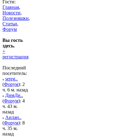
Гости:
Главная
,
Новости
,
Полезняшки
,
Статьи
,
Форум
Вы гость
здесь.
+
регистрация
Последний
посетитель:
sereg..
(
Форум
): 2
ч. 6 м. назад
ДимДи..
(
Форум
): 4
ч. 43 м.
назад
Аилан..
(
Форум
): 8
ч. 35 м.
назад