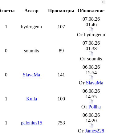
Ответы
Автор
Просмотры
Обновление
07.08.26
01:46
1
hydrogenn
107
От hydrogenn
07.08.26
01:38
0
soumits
89
От soumits
06.08.26
15:54
0
SlavaMa
141
От
SlavaMa
06.08.26
14:55
1
Kulla
100
От
Poliha
06.08.26
14:20
1
palonius15
753
От
James228