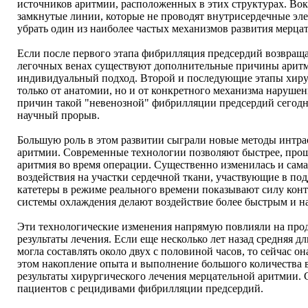
источников аритмии, расположенных в этих структурах. В
замкнутые линии, которые не проводят внутрисердечные эле
убрать один из наиболее частых механизмов развития мерца
Если после первого этапа фибрилляция предсердий возвращае
легочных венах существуют дополнительные причины аритми
индивидуальный подход. Второй и последующие этапы хиру
только от анатомии, но и от конкретного механизма наруше
причин такой "невенозной" фибрилляции предсердий сегодн
научный прорыв.
Большую роль в этом развитии сыграли новые методы интра
аритмии. Современные технологии позволяют быстрее, проще
аритмия во время операции. Существенно изменилась и сама 
воздействия на участки сердечной ткани, участвующие в п
катетеры в режиме реального времени показывают силу конт
системы охлаждения делают воздействие более быстрым и 
Эти технологические изменения напрямую повлияли на про
результаты лечения. Если еще несколько лет назад средняя 
могла составлять около двух с половиной часов, то сейчас о
этом накопление опыта и выполнение большого количества 
результаты хирургического лечения мерцательной аритмии.
пациентов с рецидивами фибрилляции предсердий.