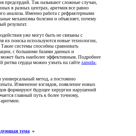
я предсердий. Так называют сложные случаи,
ных в разных центрах, аритмия все равно
ого анализа. Именно работа с рефрактерными
ьные механизмы болезни и объясняет, почему
ый результат.
действия уже могут быть не связаны с
ля их поиска используются новые технологии,
. Такие системы способны сравнивать
рации, с большими базами данных и
х может быть наиболее эффективным. Подробнее
й ритма сердца можно узнать на сайте
zanuda-
 универсальный метод, а постоянно
опыта. Изменение взглядов, появление новых
одов формируют будущее хирургии нарушений
ается главный путь к более точному,
 аритмии.
дующая тема
»