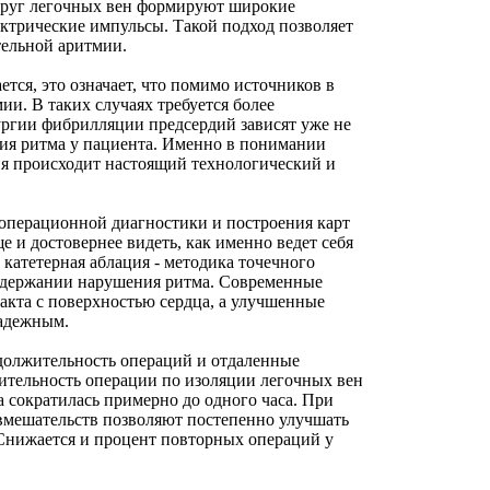
округ легочных вен формируют широкие
ктрические импульсы. Такой подход позволяет
тельной аритмии.
тся, это означает, что помимо источников в
и. В таких случаях требуется более
ргии фибрилляции предсердий зависят уже не
ния ритма у пациента. Именно в понимании
я происходит настоящий технологический и
операционной диагностики и построения карт
 и достовернее видеть, как именно ведет себя
катетерная аблация - методика точечного
оддержании нарушения ритма. Современные
акта с поверхностью сердца, а улучшенные
надежным.
должительность операций и отдаленные
длительность операции по изоляции легочных вен
на сократилась примерно до одного часа. При
вмешательств позволяют постепенно улучшать
 Снижается и процент повторных операций у