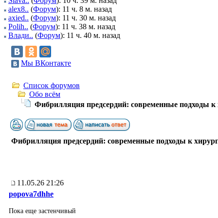
Slava..
(
Форум
): 10 ч. 39 м. назад
alex8..
(
Форум
): 11 ч. 8 м. назад
axied..
(
Форум
): 11 ч. 30 м. назад
Polih..
(
Форум
): 11 ч. 38 м. назад
Влади..
(
Форум
): 11 ч. 40 м. назад
Мы ВКонтакте
Список форумов
Обо всём
Фибрилляция предсердий: современные подходы к
Фибрилляция предсердий: современные подходы к хирур
11.05.26 21:26
popova7dhhe
Пока еще застенчивый