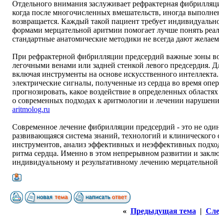
Отдельного внимания заслуживает рефрактерная фибрилляци
когда после многочисленных вмешательств, иногда выполнен
возвращается. Каждый такой пациент требует индивидуальн
формами мерцательной аритмии помогает лучше понять реал
стандартные анатомические методики не всегда дают желаем
При рефрактерной фибрилляции предсердий важные зоны воз
легочными венами или задней стенкой левого предсердия. Д
включая инструменты на основе искусственного интеллекта
электрические сигналы, полученные из сердца во время опе
прогнозировать, какое воздействие в определенных областя
о современных подходах к аритмологии и лечении нарушени
aritmolog.ru
Современное лечение фибрилляции предсердий - это не один
развивающаяся система знаний, технологий и клинического 
инструментов, анализ эффективных и неэффективных подх
ритма сердца. Именно в этом непрерывном развитии и заключ
индивидуальному и результативному лечению мерцательной
«
Предыдущая тема
|
Сле