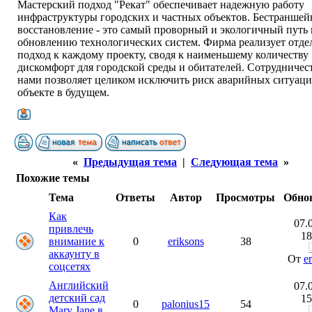
Мастерский подход "Рекат" обеспечивает надежную работу
инфраструктуры городских и частных объектов. Бестраншей
восстановление - это самый проворный и экологичный путь 
обновлению технологических систем. Фирма реализует отд
подход к каждому проекту, сводя к наименьшему количеству
дискомфорт для городской среды и обитателей. Сотрудничес
нами позволяет целиком исключить риск аварийных ситуаци
объекте в будущем.
«
Предыдущая тема
|
Следующая тема
»
Похожие темы
Тема
Ответы
Автор
Просмотры
Обно
Как
07.
привлечь
18
внимание к
0
eriksons
38
аккаунту в
От
e
соцсетях
Английский
07.
детский сад
15
0
palonius15
54
Mary Jane в