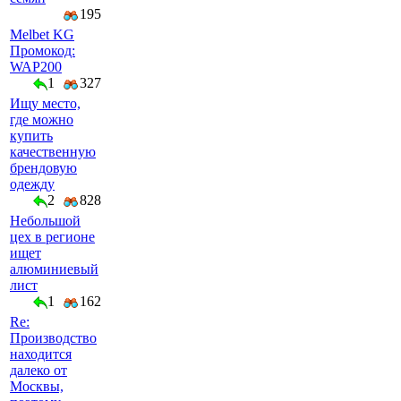
195
Melbet KG
Промокод:
WAP200
1
327
Ищу место,
где можно
купить
качественную
брендовую
одежду
2
828
Небольшой
цех в регионе
ищет
алюминиевый
лист
1
162
Re:
Производство
находится
далеко от
Москвы,