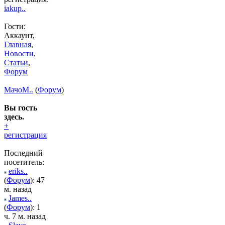
iakup..
Гости:
Аккаунт,
Главная
,
Новости
,
Статьи
,
Форум
МачоМ..
(
Форум
)
Вы гость
здесь.
+
регистрация
Последний
посетитель:
eriks..
(
Форум
): 47
м. назад
James..
(
Форум
): 1
ч. 7 м. назад