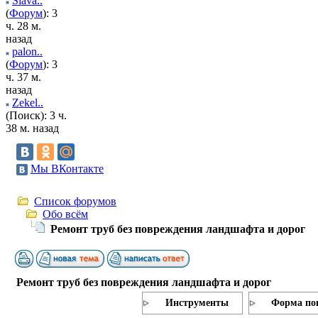
Slava..
(
Форум
): 3
ч. 28 м.
назад
palon..
(
Форум
): 3
ч. 37 м.
назад
Zekel..
(Поиск): 3 ч.
38 м. назад
Мы ВКонтакте
Список форумов
Обо всём
Ремонт труб без повреждения ландшафта и дорог
Ремонт труб без повреждения ландшафта и дорог
Инструменты
Форма по