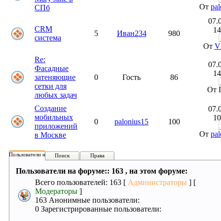
От
pal
СПб
07.
CRM
14
5
Иван234
980
система
От
V
Re:
07.
Фасадные
14
затеняющие
0
Гость
86
сетки для
От 
любых задач
Создание
07.
мобильных
10
0
palonius15
100
приложений
От
pal
в Москве
Пользователи на форуме:
Поиск
Права
Пользователи на форуме:: 163 , на этом форуме:
Всего пользователей: 163 [
Администраторы
] [
Модераторы
]
163 Анонимные пользователи:
0 Зарегистрированные пользователи: