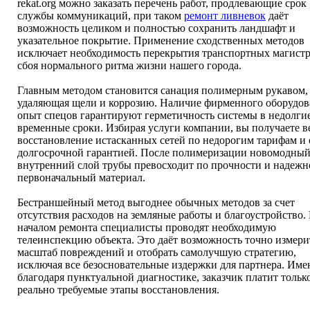
rekat.org можно заказать перечень работ, продлевающие срок
службы коммуникаций, при таком
ремонт ливневок
даёт
возможность целиком и полностью сохранить ландшафт и
указательное покрытие. Применение сходственных методов
исключает необходимость перекрытия транспортных магистр
сбоя нормального ритма жизни нашего города.
Главным методом становится санация полимерным рукавом,
удаляющая щели и коррозию. Наличие фирменного оборудов
опыт спецов гарантируют герметичность системы в недолги
временные сроки. Избирая услуги компании, вы получаете в
восстановление истасканных сетей по недорогим тарифам и 
долгосрочной гарантией. После полимеризации новомодны
внутренний слой трубы превосходит по прочности и надежн
первоначальный материал.
Бестраншейный метод выгоднее обычных методов за счет
отсутствия расходов на земляные работы и благоустройство.
началом ремонта специалисты проводят необходимую
телеинспекцию объекта. Это даёт возможность точно измери
масштаб повреждений и отобрать самолучшую стратегию,
исключая все безосновательные издержки для партнера. Име
благодаря пунктуальной диагностике, заказчик платит только
реально требуемые этапы восстановления.