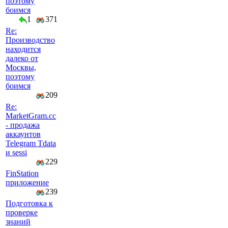
поэтому
боимся
1
371
Re:
Производство
находится
далеко от
Москвы,
поэтому
боимся
209
Re:
MarketGram.cc
- продажа
аккаунтов
Telegram Tdata
и sessi
229
FinStation
приложение
239
Подготовка к
проверке
знаний