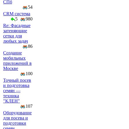
СПб
54
CRM система
5
980
Re: Фасадные
затеняющие
сетки для
любых задач
86
Создание
мобильных
приложений в
Москве
100
Точный посев
и подготовка
семян —
техника
"КЛЕН"
107
Оборудование
для посева и
подготовки
семян