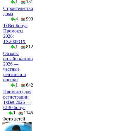
1
181
Строительство
дома
4
999
1xBet Бонус
Промокод
2026:
1X200FOX
1
812
Обзоры
онлайн казино
2026 —
честные
рейтинги и
оценки
1
642
Промокод для
регистрации
1xBet 2026 —
€130 бонус
1
1145
Фото детей