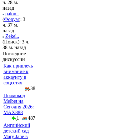
ч. 28 м.
назад
palon..
(
Форум
): 3
ч. 37 м.
назад
Zekel..
(Поиск): 3 ч.
38 м. назад
Последние
дискуссии
Как привлечь
внимание к
аккаунту в
соцсетях
38
Промокод
Melbet на
Сегодня 2026:
MAX888
1
487
Английский
детский сад
Mary Jane в