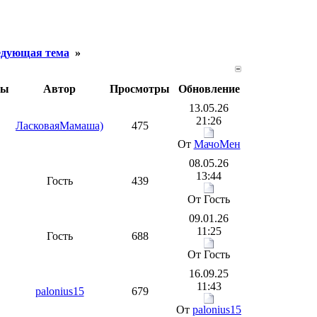
дующая тема
»
ты
Автор
Просмотры
Обновление
13.05.26
21:26
ЛасковаяМамаша)
475
От
МачоМен
08.05.26
13:44
Гость
439
От Гость
09.01.26
11:25
Гость
688
От Гость
16.09.25
11:43
palonius15
679
От
palonius15