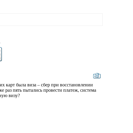
7
их карт была виза – сбер при восстановлении
е раз пять пытались провести платеж, система
ьную визу?