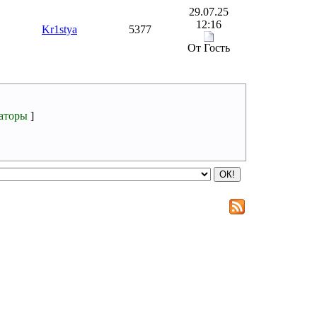
29.07.25
12:16
Kr1stya
5377
От Гость
аторы
]