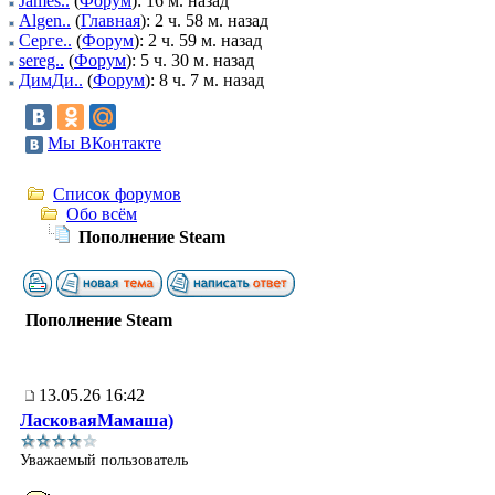
James..
(
Форум
): 16 м. назад
Algen..
(
Главная
): 2 ч. 58 м. назад
Серге..
(
Форум
): 2 ч. 59 м. назад
sereg..
(
Форум
): 5 ч. 30 м. назад
ДимДи..
(
Форум
): 8 ч. 7 м. назад
Мы ВКонтакте
Список форумов
Обо всём
Пополнение Steam
Пополнение Steam
13.05.26 16:42
ЛасковаяМамаша)
Уважаемый пользователь