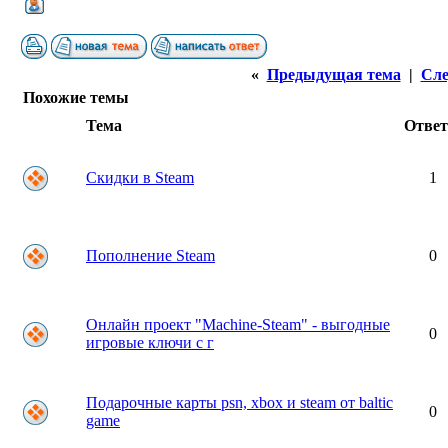
«
Предыдущая тема
|
Сле
Похожие темы
Тема
Отве
Скидки в Steam
1
Пополнение Steam
0
Онлайн проект "Machine-Steam" - выгодные
0
игровые ключи с г
Подарочные карты psn, xbox и steam от baltic
0
game