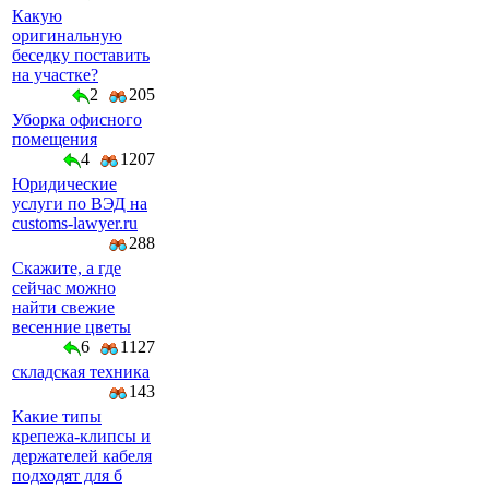
Какую
оригинальную
беседку поставить
на участке?
2
205
Уборка офисного
помещения
4
1207
Юридические
услуги по ВЭД на
customs-lawyer.ru
288
Скажите, а где
сейчас можно
найти свежие
весенние цветы
6
1127
складская техника
143
Какие типы
крепежа-клипсы и
держателей кабеля
подходят для б