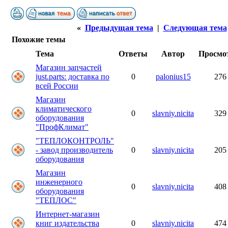
«
Предыдущая тема
|
Следующая тема
Похожие темы
Тема
Ответы
Автор
Просмо
Магазин запчастей
just.parts: доставка по
0
palonius15
276
всей России
Магазин
климатического
0
slavniy.nicita
329
оборудования
"ПрофКлимат"
"ТЕПЛОКОНТРОЛЬ"
- завод производитель
0
slavniy.nicita
205
оборудования
Магазин
инженерного
0
slavniy.nicita
408
оборудования
"ТЕПЛОС"
Интернет-магазин
книг издательства
0
slavniy.nicita
474