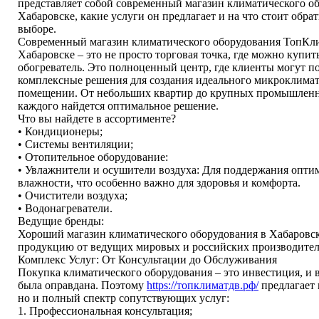
представляет собой современный магазин климатического о
Хабаровске, какие услуги он предлагает и на что стоит обр
выборе.
Современный магазин климатического оборудования ТопКл
Хабаровске – это не просто торговая точка, где можно купи
обогреватель. Это полноценный центр, где клиенты могут п
комплексные решения для создания идеального микроклима
помещении. От небольших квартир до крупных промышленн
каждого найдется оптимальное решение.
Что вы найдете в ассортименте?
• Кондиционеры;
• Системы вентиляции;
• Отопительное оборудование:
• Увлажнители и осушители воздуха: Для поддержания опти
влажности, что особенно важно для здоровья и комфорта.
• Очистители воздуха;
• Водонагреватели.
Ведущие бренды:
Хороший магазин климатического оборудования в Хабаровс
продукцию от ведущих мировых и российских производител
Комплекс Услуг: От Консультации до Обслуживания
Покупка климатического оборудования – это инвестиция, и 
была оправдана. Поэтому
https://топклиматдв.рф/
предлагает 
но и полный спектр сопутствующих услуг:
1. Профессиональная консультация;