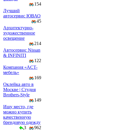
154
Лучший
автосервис ЮВАО
45
Архитектурно-
художественное
освещение
214
Автосервис Nissan
& INFINITI
122
Компaния «AСT-
мeбeль»
169
Оклейка авто в
Москве | Студия
Brothers-Style
149
Ищу место, где
можно купить
качественную
брендовую одежду
3
962