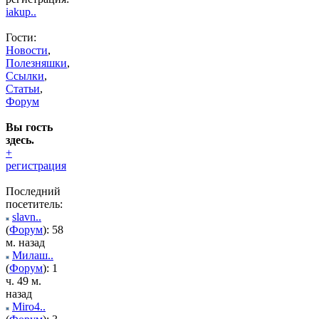
iakup..
Гости:
Новости
,
Полезняшки
,
Ссылки
,
Статьи
,
Форум
Вы гость
здесь.
+
регистрация
Последний
посетитель:
slavn..
(
Форум
): 58
м. назад
Милаш..
(
Форум
): 1
ч. 49 м.
назад
Miro4..