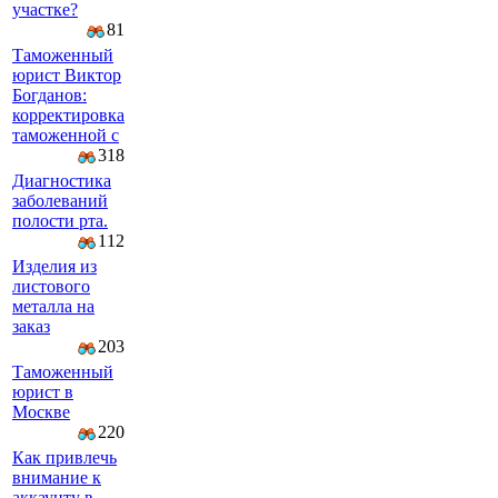
участке?
81
Таможенный
юрист Виктор
Богданов:
корректировка
таможенной с
318
Диагностика
заболеваний
полости рта.
112
Изделия из
листового
металла на
заказ
203
Таможенный
юрист в
Москве
220
Как привлечь
внимание к
аккаунту в