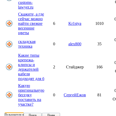
customs-
lawyer.ru
Скажите, а где
сейчас можно
найти свежие
6
Kr1stya
1010
весенние
цветы
складская
0
alex800
35
техника
Какие типы
крепежа-
клипсы и
2
Стайджер
166
держателей
кабеля
подходят для б
Какую
оригинальную
беседку
0
СергейЕжов
81
О
поставить на
участке?
Пользователи на форуме:
Поиск
Права