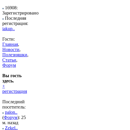
16908:
Зарегистрировано
Последняя
регистрация:
iakup..
Гости:
Главная
,
Новости
,
Полезняшки
,
Статьи
,
Форум
Вы гость
здесь.
+
регистрация
Последний
посетитель:
palon..
(
Форум
): 25
м. назад
Zekel..