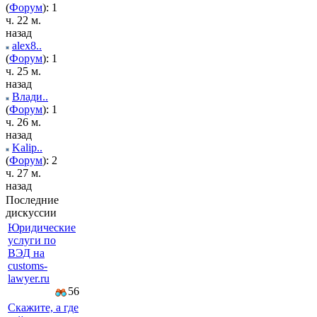
(
Форум
): 1
ч. 22 м.
назад
alex8..
(
Форум
): 1
ч. 25 м.
назад
Влади..
(
Форум
): 1
ч. 26 м.
назад
Kalip..
(
Форум
): 2
ч. 27 м.
назад
Последние
дискуссии
Юридические
услуги по
ВЭД на
customs-
lawyer.ru
56
Скажите, а где