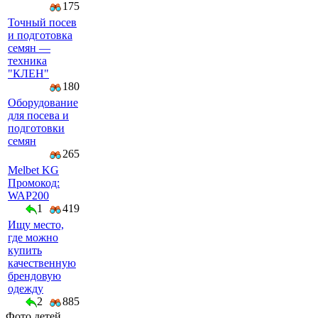
175
Точный посев
и подготовка
семян —
техника
"КЛЕН"
180
Оборудование
для посева и
подготовки
семян
265
Melbet KG
Промокод:
WAP200
1
419
Ищу место,
где можно
купить
качественную
брендовую
одежду
2
885
Фото детей