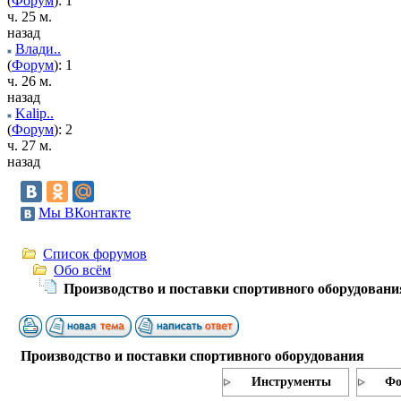
(
Форум
): 1
ч. 25 м.
назад
Влади..
(
Форум
): 1
ч. 26 м.
назад
Kalip..
(
Форум
): 2
ч. 27 м.
назад
Мы ВКонтакте
Список форумов
Обо всём
Производство и поставки спортивного оборудовани
Производство и поставки спортивного оборудования
Инструменты
Фо