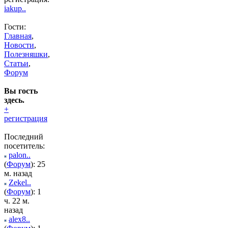
iakup..
Гости:
Главная
,
Новости
,
Полезняшки
,
Статьи
,
Форум
Вы гость
здесь.
+
регистрация
Последний
посетитель:
palon..
(
Форум
): 25
м. назад
Zekel..
(
Форум
): 1
ч. 22 м.
назад
alex8..