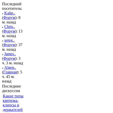
Последний
посетитель:
Kalip..
(
Форум
): 8
м. назад
Chris..
(
Форум
): 13
м. назад
sereg..
(
Форум
): 37
м. назад
James..
(
Форум
): 3
ч. 3 м. назад
Algen..
(
Главная
): 5
ч. 45 м.
назад
Последние
дискуссии
Какие типы
крепежа-
клипсы и
держателей