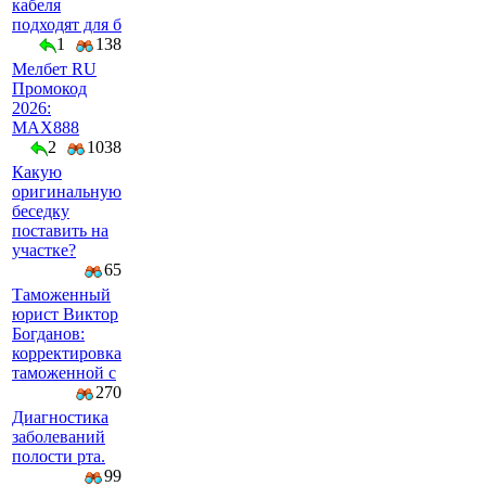
кабеля
подходят для б
1
138
Мелбет RU
Промокод
2026:
MAX888
2
1038
Какую
оригинальную
беседку
поставить на
участке?
65
Таможенный
юрист Виктор
Богданов:
корректировка
таможенной с
270
Диагностика
заболеваний
полости рта.
99