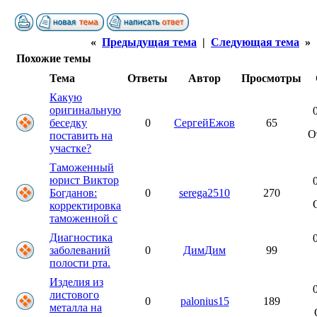
«
Предыдущая тема
|
Следующая тема
»
Похожие темы
Тема
Ответы
Автор
Просмотры
Какую
оригинальную
беседку
0
СергейЕжов
65
О
поставить на
участке?
Таможенный
юрист Виктор
Богданов:
0
serega2510
270
корректировка
таможенной с
Диагностика
заболеваний
0
ДимДим
99
полости рта.
Изделия из
листового
0
palonius15
189
металла на