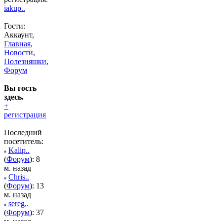
iakup..
Гости:
Аккаунт,
Главная
,
Новости
,
Полезняшки
,
Форум
Вы гость
здесь.
+
регистрация
Последний
посетитель:
Kalip..
(
Форум
): 8
м. назад
Chris..
(
Форум
): 13
м. назад
sereg..
(
Форум
): 37