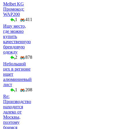
Melbet KG
Промокод:
WAP200
1
411
Ищу место,
где можно
купить
качественную
брендовую
одежду
2
878
Небольшой
цех в регионе
ищет
алюминиевый
лист
1
208
Re:
Производство
находится
далеко от
Москвы,
поэтому
боимся