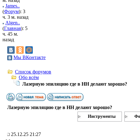
м. назад
James..
(
Форум
): 3
ч. 3 м. назад
Algen..
(
Главная
): 5
ч. 45 м.
назад
Мы ВКонтакте
Список форумов
Обо всём
Лазерную эпиляцию где в НН делают хорошо?
Лазерную эпиляцию где в НН делают хорошо?
Инструменты
Фо
25.12.25 21:27