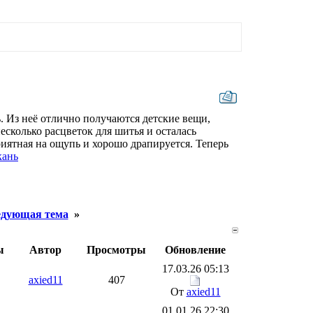
. Из неё отлично получаются детские вещи,
есколько расцветок для шитья и осталась
риятная на ощупь и хорошо драпируется. Теперь
кань
дующая тема
»
ы
Автор
Просмотры
Обновление
17.03.26 05:13
axied11
407
От
axied11
01.01.26 22:30