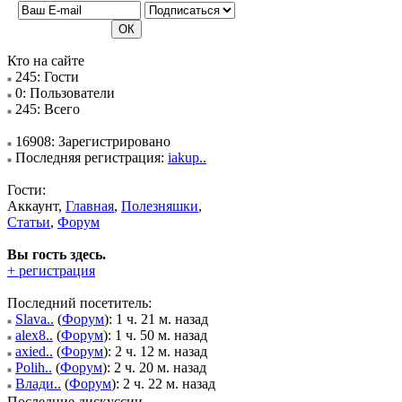
Кто на сайте
245: Гости
0: Пользователи
245: Всего
16908: Зарегистрировано
Последняя регистрация:
iakup..
Гости:
Аккаунт,
Главная
,
Полезняшки
,
Статьи
,
Форум
Вы гость здесь.
+ регистрация
Последний посетитель:
Slava..
(
Форум
): 1 ч. 21 м. назад
alex8..
(
Форум
): 1 ч. 50 м. назад
axied..
(
Форум
): 2 ч. 12 м. назад
Polih..
(
Форум
): 2 ч. 20 м. назад
Влади..
(
Форум
): 2 ч. 22 м. назад
Последние дискуссии