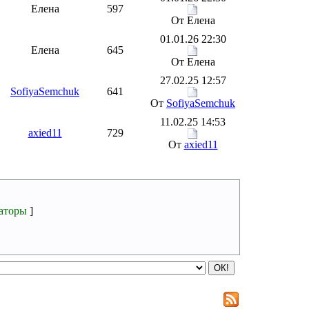
Елена
597
От Елена
01.01.26 22:30
Елена
645
От Елена
27.02.25 12:57
SofiyaSemchuk
641
От
SofiyaSemchuk
11.02.25 14:53
axied11
729
От
axied11
аторы
]