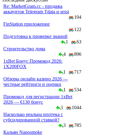
Re: MarketGram.cc - продажа
аккаунтов Telegram Tdata и sessi
104
FinStation приложение
122
Подготовка к проверке знаний
1
63
Строительство дома
4
896
1xBet Бонус Промокод 2026:
1X200FOX
1
717
Обзоры онлайн казино 2026 —
честные рейтинги и оценки
1
534
Промокод для регистрации 1xBet
2026 — €130 бонус
1
1044
Насколько реальна ипотека с
субсидированной ставкой?
3
785
Кальян Nanosmoke