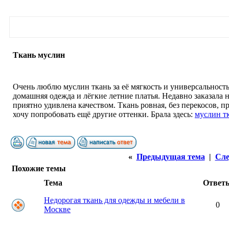
Ткань муслин
Очень люблю муслин ткань за её мягкость и универсальность
домашняя одежда и лёгкие летние платья. Недавно заказала н
приятно удивлена качеством. Ткань ровная, без перекосов, п
хочу попробовать ещё другие оттенки. Брала здесь:
муслин т
«
Предыдущая тема
|
Сле
Похожие темы
Тема
Ответ
Недорогая ткань для одежды и мебели в
0
Москве