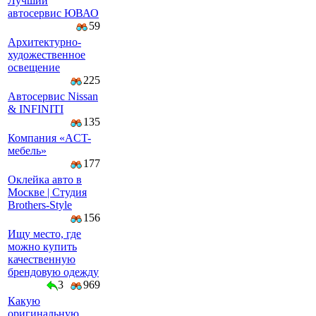
Лучший
автосервис ЮВАО
59
Архитектурно-
художественное
освещение
225
Автосервис Nissan
& INFINITI
135
Компaния «AСT-
мeбeль»
177
Оклейка авто в
Москве | Студия
Brothers-Style
156
Ищу место, где
можно купить
качественную
брендовую одежду
3
969
Какую
оригинальную