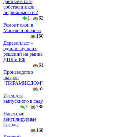
данные в базе
собственников
недвижимости ?
1
62
Ремонт окон в
Москве и области
150
Деревопласт -
одно из лучших
решений на рынке
ДПК в РФ
61
Производство
шатров
"ПИРАМИДДОМ"
55
Идеи для
выпускного в саду
3
786
Навесные
вентилируемые
фасады
168