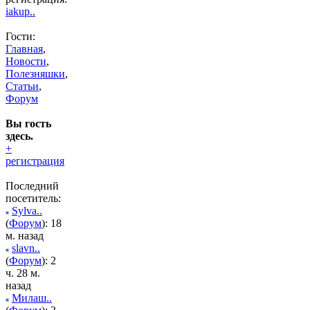
iakup..
Гости:
Главная
,
Новости
,
Полезняшки
,
Статьи
,
Форум
Вы гость
здесь.
+
регистрация
Последний
посетитель:
Sylva..
(
Форум
): 18
м. назад
slavn..
(
Форум
): 2
ч. 28 м.
назад
Милаш..