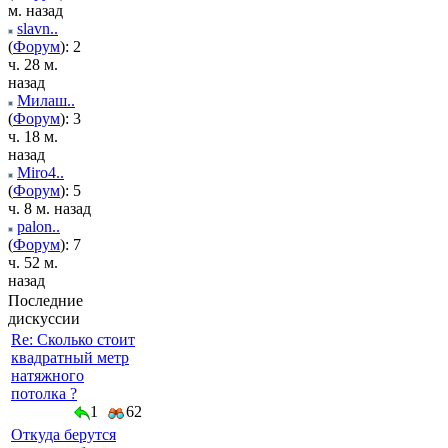
м. назад
slavn..
(
Форум
): 2
ч. 28 м.
назад
Милаш..
(
Форум
): 3
ч. 18 м.
назад
Miro4..
(
Форум
): 5
ч. 8 м. назад
palon..
(
Форум
): 7
ч. 52 м.
назад
Последние
дискуссии
Re: Сколько стоит
квадратный метр
натяжного
потолка ?
1
62
Откуда берутся