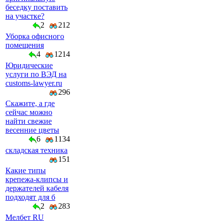
беседку поставить
на участке?
2
212
Уборка офисного
помещения
4
1214
Юридические
услуги по ВЭД на
customs-lawyer.ru
296
Скажите, а где
сейчас можно
найти свежие
весенние цветы
6
1134
складская техника
151
Какие типы
крепежа-клипсы и
держателей кабеля
подходят для б
2
283
Мелбет RU