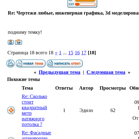
Re: Чертежи любые, инженерная графика, 3d моделирова
подниму темку!
Страница 18 всего 18
«
1
...
15
16
17
[18]
«
Предыдущая тема
|
Следующая тема
»
Похожие темы
Тема
Ответы
Автор
Просмотры
Обн
Re: Сколько
стоит
09
квадратный
1
Эдило
62
метр
От
натяжного
потолка ?
Re: Фасадные
07
затеняющие