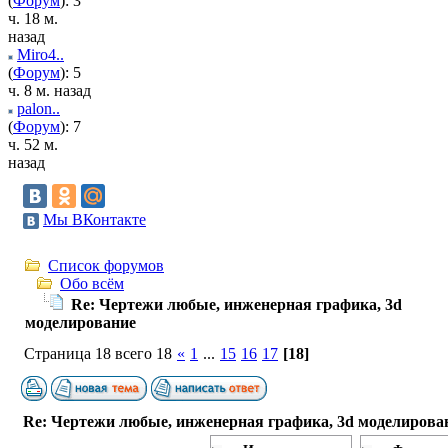
(
Форум
): 3
ч. 18 м.
назад
Miro4..
(
Форум
): 5
ч. 8 м. назад
palon..
(
Форум
): 7
ч. 52 м.
назад
Мы ВКонтакте
Список форумов
Обо всём
Re: Чертежи любые, инженерная графика, 3d
моделирование
Страница 18 всего 18
«
1
...
15
16
17
[18]
Re: Чертежи любые, инженерная графика, 3d моделирова