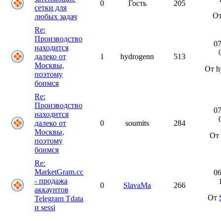
0
Гость
205
сетки для
От
любых задач
Re:
Производство
07
находится
далеко от
1
hydrogenn
513
Москвы,
От h
поэтому
боимся
Re:
Производство
07
находится
далеко от
0
soumits
284
Москвы,
От 
поэтому
боимся
Re:
MarketGram.cc
06
- продажа
0
SlavaMa
266
аккаунтов
От
Telegram Tdata
и sessi