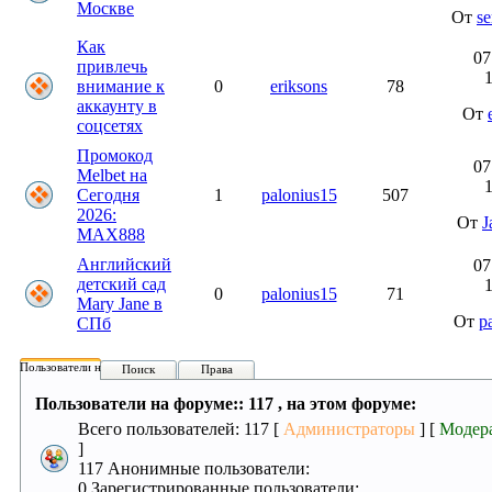
Москве
От
s
Как
07
привлечь
1
внимание к
0
eriksons
78
аккаунту в
От
соцсетях
Промокод
07
Melbet на
1
Сегодня
1
palonius15
507
2026:
От
J
MAX888
Английский
07
детский сад
1
0
palonius15
71
Mary Jane в
От
p
СПб
Пользователи на форуме:
Поиск
Права
Пользователи на форуме:: 117 , на этом форуме:
Всего пользователей: 117 [
Администраторы
] [
Модер
]
117 Анонимные пользователи:
0 Зарегистрированные пользователи: