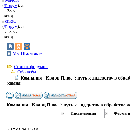
МачоМ..
(
Форум
): 2
ч. 28 м.
назад
eriks..
(
Форум
): 3
ч. 13 м.
назад
Мы ВКонтакте
Список форумов
Обо всём
Компания "Кварц Плюс": путь к лидерству в обраб
камня
Компания "Кварц Плюс": путь к лидерству в обработке 
Инструменты
Форма п
17.05.26 11:56