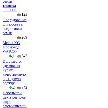
семян —
техника
"КЛЕН"
123
Оборудование
для посева и
подготовки
семян
209
Melbet KG
Промокод:
WAP200
1
342
Ищу место,
где можно
купить
качественную
брендовую
одежду
2
842
Небольшой
цех в регионе
ищет
алюминиевый