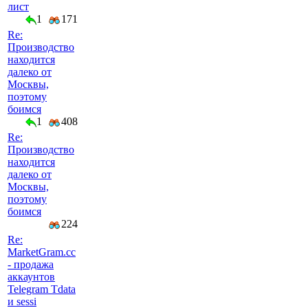
лист
1
171
Re:
Производство
находится
далеко от
Москвы,
поэтому
боимся
1
408
Re:
Производство
находится
далеко от
Москвы,
поэтому
боимся
224
Re:
MarketGram.cc
- продажа
аккаунтов
Telegram Tdata
и sessi