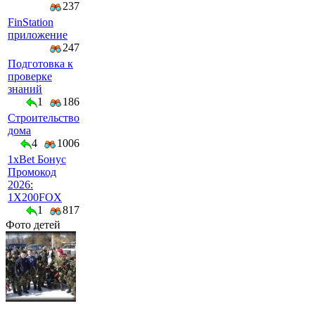
237
FinStation
приложение
247
Подготовка к
проверке
знаний
1
186
Строительство
дома
4
1006
1xBet Бонус
Промокод
2026:
1X200FOX
1
817
Фото детей