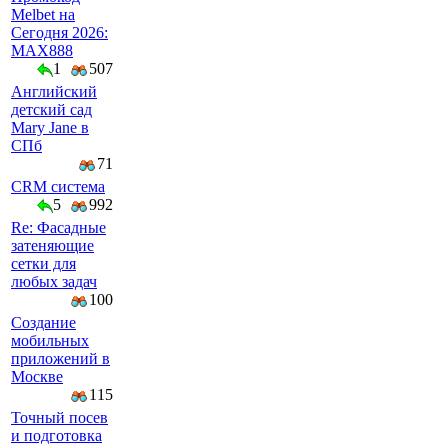
Melbet на
Сегодня 2026:
MAX888
1
507
Английский
детский сад
Mary Jane в
СПб
71
CRM система
5
992
Re: Фасадные
затеняющие
сетки для
любых задач
100
Создание
мобильных
приложений в
Москве
115
Точный посев
и подготовка