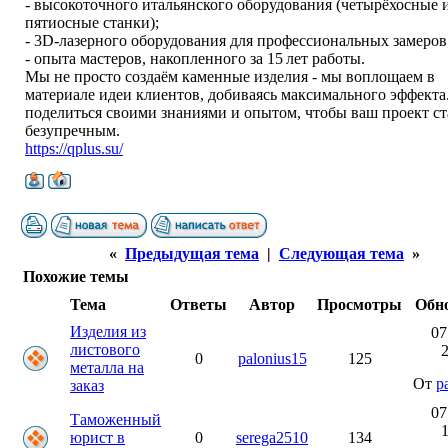
- высокоточного итальянского оборудования (четырёхосные 
пятиосные станки);
- 3D‑лазерного оборудования для профессиональных замеров
- опыта мастеров, накопленного за 15 лет работы.
Мы не просто создаём каменные изделия - мы воплощаем в
материале идеи клиентов, добиваясь максимального эффекта
поделиться своими знаниями и опытом, чтобы ваш проект ст
безупречным.
https://qplus.su/
«
Предыдущая тема
|
Следующая тема
»
Похожие темы
Тема
Ответы
Автор
Просмотры
Обн
Изделия из
07
листового
2
0
palonius15
125
металла на
От
p
заказ
07
Таможенный
1
юрист в
0
serega2510
134