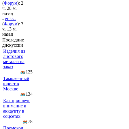
(
Форум
): 2
ч. 28 м.
назад
eriks..
(
Форум
): 3
ч. 13 м.
назад
Последние
дискуссии
Изделия из
листового
металла на
заказ
125
Таможенный
юрист в
Москве
134
Как привлечь
внимание к
аккаунту в
соцсетях
78
Промокод