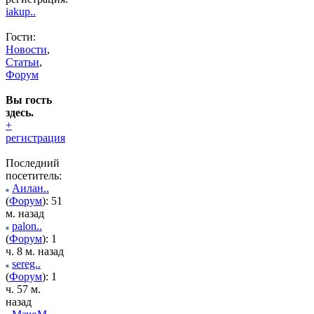
iakup..
Гости:
Новости
,
Статьи
,
Форум
Вы гость
здесь.
+
регистрация
Последний
посетитель:
Аилан..
(
Форум
): 51
м. назад
palon..
(
Форум
): 1
ч. 8 м. назад
sereg..
(
Форум
): 1
ч. 57 м.
назад