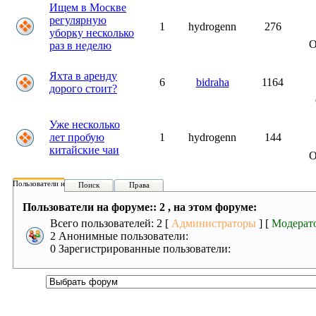
Ищем в Москве
регулярную
1
hydrogenn
276
уборку несколько
О
раз в неделю
Яхта в аренду
6
bidraha
1164
дорого стоит?
Уже несколько
лет пробую
1
hydrogenn
144
китайские чаи
О
Пользователи на форуме:
Поиск
Права
Пользователи на форуме:: 2 , на этом форуме:
Всего пользователей: 2 [
Администраторы
] [
Модерат
2 Анонимные пользователи:
0 Зарегистрированные пользователи: