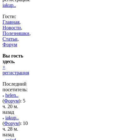
iakup..
Гости:
Главная
,
Новости
,
Полезняшки
,
Статьи
,
Форум
Вы гость
здесь.
+
регистрация
Последний
посетитель:
helen..
(
Форум
): 5
ч. 20 м.
назад
iakup..
(
Форум
): 10
ч. 28 м.
назад