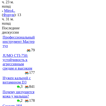
ч. 23 м.
назад
Miro4..
(
Форум
): 13
ч. 31 м.
назад
Последние
дискуссии
Профессиональный
инструмент Мастер
тул
79
JUMO CTI-750:
устойчивость к
агрессивным
средам и высоким
177
Нужен кальций с
витамином D3
3
841
Почему шелушится
кожа у малыша?
2
178
Создать ИИ