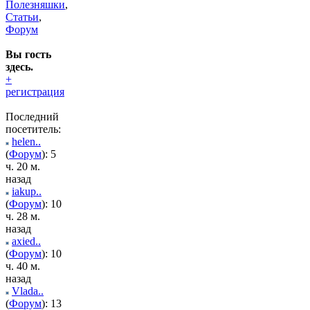
Полезняшки
,
Статьи
,
Форум
Вы гость
здесь.
+
регистрация
Последний
посетитель:
helen..
(
Форум
): 5
ч. 20 м.
назад
iakup..
(
Форум
): 10
ч. 28 м.
назад
axied..
(
Форум
): 10
ч. 40 м.
назад
Vlada..
(
Форум
): 13