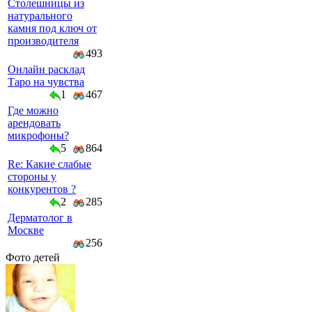
Столешницы из
натурального
камня под ключ от
производителя
493
Онлайн расклад
Таро на чувства
1
467
Где можно
арендовать
микрофоны?
5
864
Re: Какие слабые
стороны у
конкурентов ?
2
285
Дерматолог в
Москве
256
Фото детей