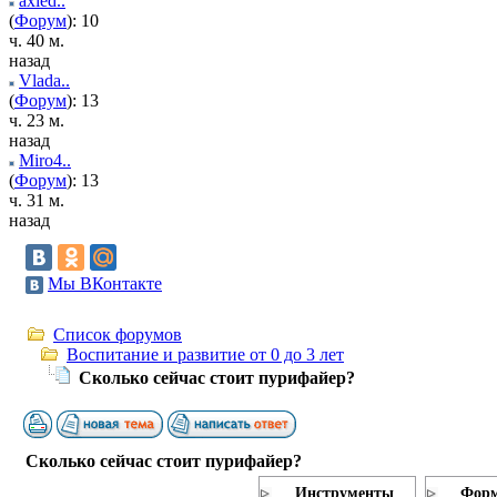
axied..
(
Форум
): 10
ч. 40 м.
назад
Vlada..
(
Форум
): 13
ч. 23 м.
назад
Miro4..
(
Форум
): 13
ч. 31 м.
назад
Мы ВКонтакте
Список форумов
Воспитание и развитие от 0 до 3 лет
Сколько сейчас стоит пурифайер?
Сколько сейчас стоит пурифайер?
Инструменты
Форм