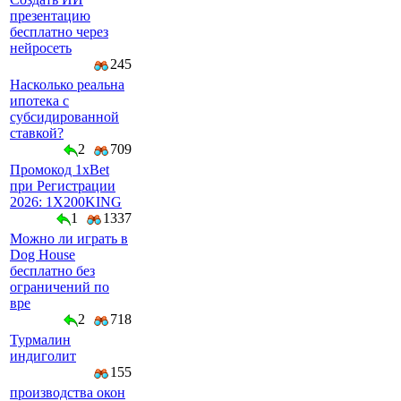
презентацию
бесплатно через
нейросеть
245
Насколько реальна
ипотека с
субсидированной
ставкой?
2
709
Промокод 1xBet
при Регистрации
2026: 1X200KING
1
1337
Можно ли играть в
Dog House
бесплатно без
ограничений по
вре
2
718
Турмалин
индиголит
155
производства окон