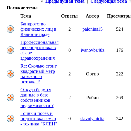
«
Предыдущая тема
|
Следующая тема
Похожие темы
Тема
Ответы
Автор
Просмотр
Банкротство
физических лиц в
2
palonius15
524
Калининграде
Профессиональная
переподготовка в
0
ivanovbz48z
176
сфере
здравоохранения
Re: Сколько стоит
квадратный метр
2
Оргир
222
натяжного
потолка ?
Откуда берутся
данные в базе
2
Робин
269
собственников
недвижимости ?
Точный посев и
подготовка семян
0
slavniy.nicita
242
- техника "КЛЕН"