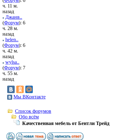
(
Форум
): 6
ч. 11 м.
назад
Джанв..
(
Форум
): 6
ч. 28 м.
назад
helen..
(
Форум
): 6
ч. 42 м.
назад
wylsa..
(
Форум
): 7
ч. 55 м.
назад
Мы ВКонтакте
Список форумов
Обо всём
Качественная мебель от Бентли Трейд