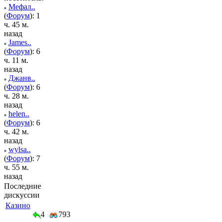
Мефал..
(
Форум
): 1
ч. 45 м.
назад
James..
(
Форум
): 6
ч. 11 м.
назад
Джанв..
(
Форум
): 6
ч. 28 м.
назад
helen..
(
Форум
): 6
ч. 42 м.
назад
wylsa..
(
Форум
): 7
ч. 55 м.
назад
Последние
дискуссии
Казино
4
793