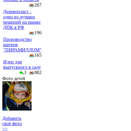
267
Деревопласт -
одно из лучших
решений на рынке
ДПК в РФ
196
Производство
шатров
"ПИРАМИДДОМ"
165
Идеи для
выпускного в саду
3
882
Фото детей
Добавить
своё фото
>>