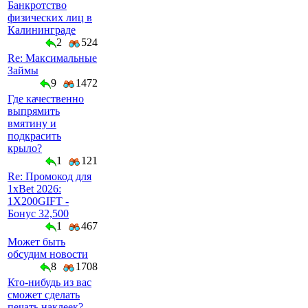
Банкротство
физических лиц в
Калининграде
2
524
Re: Максимальные
Займы
9
1472
Где качественно
выпрямить
вмятину и
подкрасить
крыло?
1
121
Re: Промокод для
1xBet 2026:
1X200GIFT -
Бонус 32,500
1
467
Может быть
обсудим новости
8
1708
Кто-нибудь из вас
сможет сделать
печать наклеек?