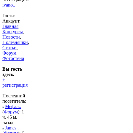
ivano..
Гости:
Аккаунт,
Главная
,
Конкурсы
,
Новости
,
Полезняшки
,
Статьи
,
Форум
,
Фотостена
Вы гость
здесь.
+
регистрация
Последний
посетитель:
Мефал..
(
Форум
): 1
ч. 45 м.
назад
James..