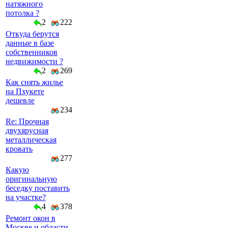
натяжного
потолка ?
2
222
Откуда берутся
данные в базе
собственников
недвижимости ?
2
269
Как снять жилье
на Пхукете
дешевле
234
Re: Прочная
двухярусная
металлическая
кровать
277
Какую
оригинальную
беседку поставить
на участке?
4
378
Ремонт окон в
Москве и области