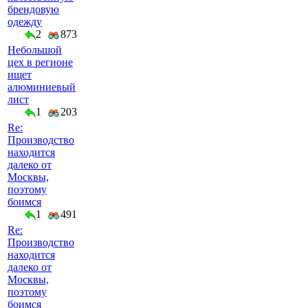
брендовую
одежду
2
873
Небольшой
цех в регионе
ищет
алюминиевый
лист
1
203
Re:
Производство
находится
далеко от
Москвы,
поэтому
боимся
1
491
Re:
Производство
находится
далеко от
Москвы,
поэтому
боимся