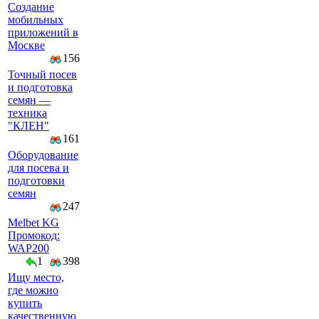
Создание
мобильных
приложений в
Москве
156
Точный посев
и подготовка
семян —
техника
"КЛЕН"
161
Оборудование
для посева и
подготовки
семян
247
Melbet KG
Промокод:
WAP200
1
398
Ищу место,
где можно
купить
качественную