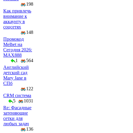
198
Как привлечь
внимание к
аккаунту в
соцсетях
148
Промокод
Melbet на
Сегодня 2026:
MAX888
1
564
Английский
детский сад
Mary Jane в
СПб
122
CRM система
5
1031
Re: Фасадные
затеняющие
сетки для
любых задач
136