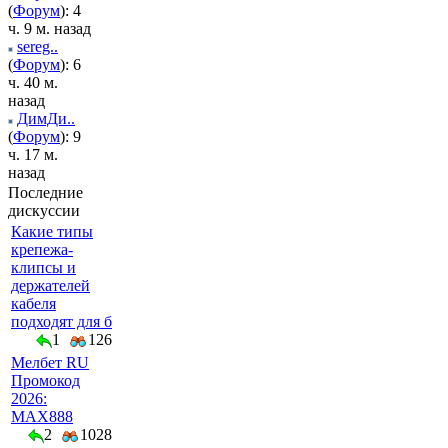
(
Форум
): 4
ч. 9 м. назад
sereg..
(
Форум
): 6
ч. 40 м.
назад
ДимДи..
(
Форум
): 9
ч. 17 м.
назад
Последние
дискуссии
Какие типы
крепежа-
клипсы и
держателей
кабеля
подходят для б
1
126
Мелбет RU
Промокод
2026:
MAX888
2
1028