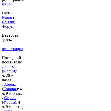
iakup..
Гости:
Новости
,
Ссылки
,
Форум
Вы гость
здесь.
+
регистрация
Последний
посетитель:
James..
(
Форум
): 1
ч. 26 м.
назад
Algen..
(
Главная
): 4
ч. 9 м. назад
Серге..
(
Форум
): 4
ч. 9 м. назад