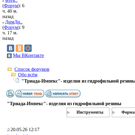
sereg..
(
Форум
): 6
ч. 40 м.
назад
ДимДи..
(
Форум
): 9
ч. 17 м.
назад
Мы ВКонтакте
Список форумов
Обо всём
"Триада-Импекс"- изделия из гидрофильной резин
"Триада-Импекс"- изделия из гидрофильной резины
Инструменты
Форма
20.05.26 12:17