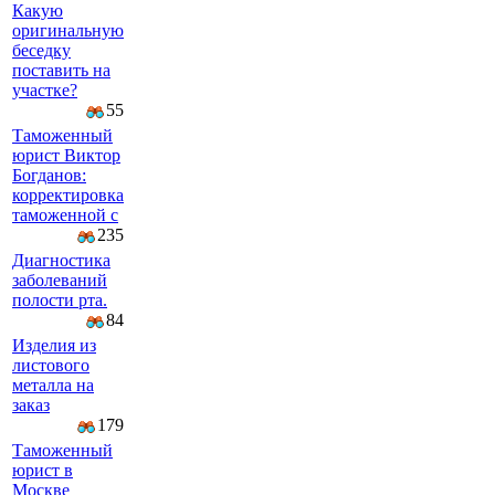
Какую
оригинальную
беседку
поставить на
участке?
55
Таможенный
юрист Виктор
Богданов:
корректировка
таможенной с
235
Диагностика
заболеваний
полости рта.
84
Изделия из
листового
металла на
заказ
179
Таможенный
юрист в
Москве