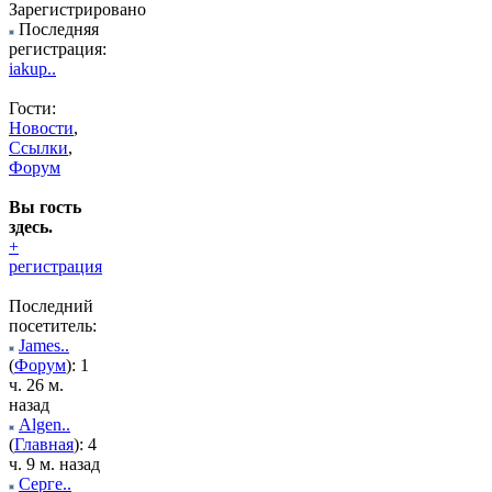
Зарегистрировано
Последняя
регистрация:
iakup..
Гости:
Новости
,
Ссылки
,
Форум
Вы гость
здесь.
+
регистрация
Последний
посетитель:
James..
(
Форум
): 1
ч. 26 м.
назад
Algen..
(
Главная
): 4
ч. 9 м. назад
Серге..