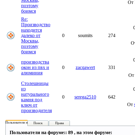
Москвы,
От 
поэтому
боимся
Re:
Производство
находится
далеко от
0
soumits
274
Москвы,
О
поэтому
боимся
производства
окон из пвх и
0
zacqawert
331
алюминия
О
Столешницы
из
натурального
0
serega2510
642
камня под
От
ключ от
производителя
Пользователи на форуме:
Поиск
Права
Пользователи на форуме:: 89 , на этом форуме: