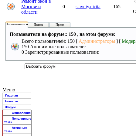
Ремонт окон в
Москве и
0
slavniy.nicita
165
области
Пользователи на форуме:
Поиск
Права
Пользователи на форуме:: 150 , на этом форуме:
Всего пользователей: 150 [
Администраторы
] [
Модер
150 Анонимные пользователи:
0 Зарегистрированные пользователи:
Меню
Главная
Новости
Форум
Обновления
Популярные
темы
Активные
темы