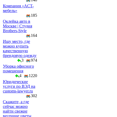
Компaния «AСT-
мeбeль»
185
Оклейка авто в
Москве | Студия
Brothers-Style
164
Ищу место, где
можно купить
качественную
брендовую одежду
3
974
Уборка офисного
помещения
4
1220
Юридические
услуги по ВЭД на
customs-lawyer.ru
302
Скажите, а где
сейчас можно
найти свежие
весенние цветы