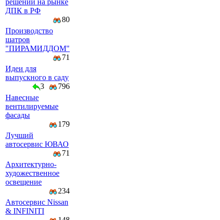
решений на рынке
ДПК в РФ
80
Производство
шатров
"ПИРАМИДДОМ"
71
Идеи для
выпускного в саду
3
796
Навесные
вентилируемые
фасады
179
Лучший
автосервис ЮВАО
71
Архитектурно-
художественное
освещение
234
Автосервис Nissan
& INFINITI
148