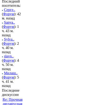
Последний
посетитель:
Серге..
(
Форум
): 42
м. назад
Sanya..
(
Форум
): 1
ч. 43 м.
назад
Sylva..
(
Форум
): 2
ч. 40 м.
назад
slavn..
(
Форум
): 4
ч. 50 м.
назад
Милаш..
(
Форум
): 5
ч. 41 м.
назад
Последние
дискуссии
Re: Прочная
двухярусная