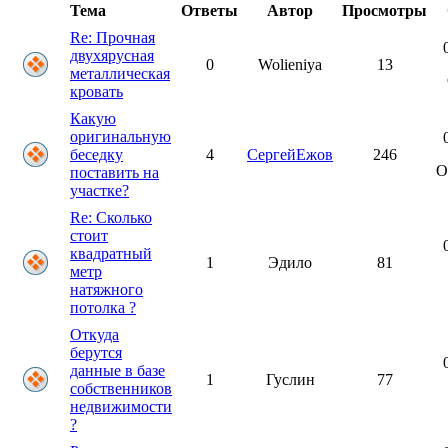
Тема
Ответы
Автор
Просмотры
Re: Прочная
двухярусная
0
Wolieniya
13
металлическая
кровать
Какую
оригинальную
беседку
4
СергейЕжов
246
О
поставить на
участке?
Re: Сколько
стоит
квадратный
1
Эдило
81
метр
натяжного
потолка ?
Откуда
берутся
данные в базе
1
Гуслин
77
собственников
недвижимости
?