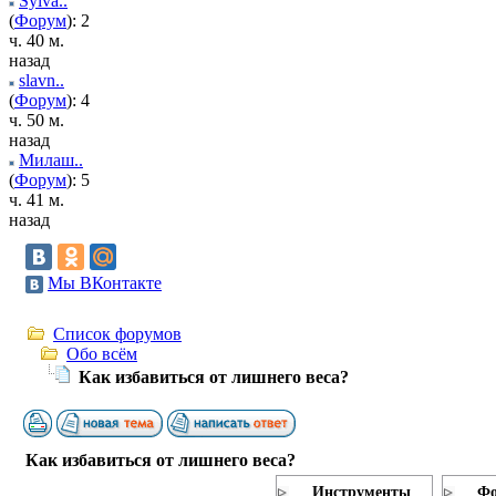
Sylva..
(
Форум
): 2
ч. 40 м.
назад
slavn..
(
Форум
): 4
ч. 50 м.
назад
Милаш..
(
Форум
): 5
ч. 41 м.
назад
Мы ВКонтакте
Список форумов
Обо всём
Как избавиться от лишнего веса?
Как избавиться от лишнего веса?
Инструменты
Фо