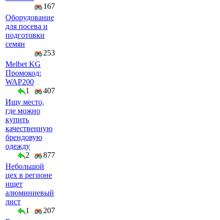
167
Оборудование
для посева и
подготовки
семян
253
Melbet KG
Промокод:
WAP200
1
407
Ищу место,
где можно
купить
качественную
брендовую
одежду
2
877
Небольшой
цех в регионе
ищет
алюминиевый
лист
1
207