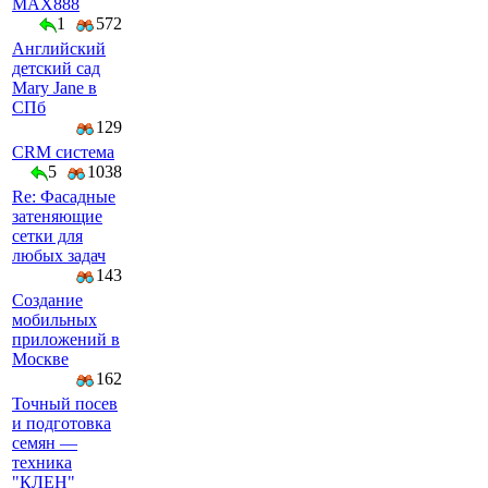
MAX888
1
572
Английский
детский сад
Mary Jane в
СПб
129
CRM система
5
1038
Re: Фасадные
затеняющие
сетки для
любых задач
143
Создание
мобильных
приложений в
Москве
162
Точный посев
и подготовка
семян —
техника
"КЛЕН"