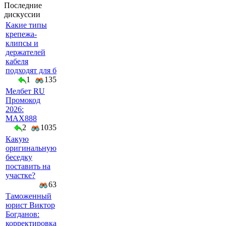
Последние
дискуссии
Какие типы
крепежа-
клипсы и
держателей
кабеля
подходят для б
1
135
Мелбет RU
Промокод
2026:
MAX888
2
1035
Какую
оригинальную
беседку
поставить на
участке?
63
Таможенный
юрист Виктор
Богданов:
корректировка