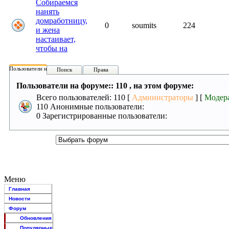
Собираемся
нанять
домработницу,
0
soumits
224
и жена
настаивает,
чтобы на
Пользователи на форуме:
Поиск
Права
Пользователи на форуме:: 110 , на этом форуме:
Всего пользователей: 110 [
Администраторы
] [
Модер
110 Анонимные пользователи:
0 Зарегистрированные пользователи:
Меню
Главная
Новости
Форум
Обновления
Популярные