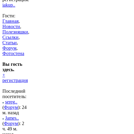
iakup..
Гости:
Главная
,
Новости
,
Полезняшки
,
Ссылки
,
Статьи
,
Форум
,
Фотостена
Вы гость
здесь.
+
регистрация
Последний
посетитель:
sereg..
(
Форум
): 24
м. назад
James..
(
Форум
): 2
ч. 49 м.