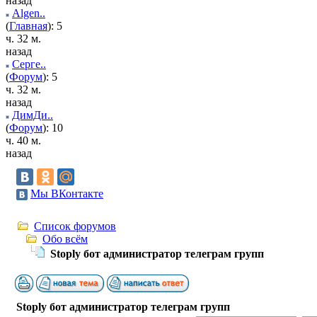
назад
Algen..
(
Главная
): 5
ч. 32 м.
назад
Серге..
(
Форум
): 5
ч. 32 м.
назад
ДимДи..
(
Форум
): 10
ч. 40 м.
назад
Мы ВКонтакте
Список форумов
Обо всём
Stoply бот администратор телеграм групп
Stoply бот администратор телеграм групп