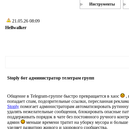
Инструменты
21.05.26 08:09
Hellwalker
Stoply бот администратор телеграм групп
Общение в Telegram-группе быстро превращается в хаос
, 
попадает спам, подозрительные ссылки, пересланная реклама
Stoply
помогает администраторам автоматизировать рутинн
удалять нежелательные сообщения, блокировать опасные па
поддерживать порядок в чате без постоянного ручного контро
админ
меньше времени тратит на уборку мусора и больше
уделяет развитию живого и здорового сообщества.