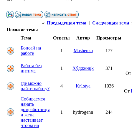
«
Предыдущая тема
|
Следующая тема
Похожие темы
Тема
Ответы
Автор
Просмотры
Бонсай на
1
Mashenka
177
работе
Работа без
1
Хŷдøжнųk
371
интима
О
где можно
4
Kr1stya
1036
найти работу?
От
Собираемся
нанять
домработницу,
1
hydrogenn
244
и жена
настаивает,
чтобы на