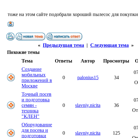
тоже на этом сайте подобрали хороший пылесос для покупки
«
Предыдущая тема
|
Следующая тема
»
Похожие темы
Тема
Ответы
Автор
Просмотры
О
Создание
07
мобильных
0
palonius15
34
приложений в
О
Москве
Точный посев
и подготовка
07
семян -
0
slavniy.nicita
36
О
техника
"КЛЕН"
Оборудование
07
для посева и
0
slavniy.nicita
125
подготовки
О