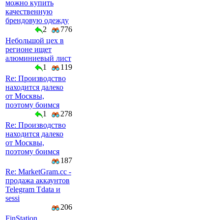
можно купить
качественную
брендовую одежду
2
776
Небольшой цех в
регионе ищет
алюминиевый лист
1
119
Re: Производство
находится далеко
от Москвы,
поэтому боимся
1
278
Re: Производство
находится далеко
от Москвы,
поэтому боимся
187
Re: MarketGram.cc -
продажа аккаунтов
Telegram Tdata и
sessi
206
FinStation