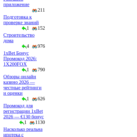
приложение
211
Подготовка к
проверке знаний
1
152
Строительство
дома
4
976
1xBet Бонус
Промокод 2026:
1X200FOX
1
790
Обзоры онлайн
казино 2026 —
честные рейтинги
и оценки
1
626
Промокод для
регистрации 1xBet
2026 — €130 бонус
1
1130
Насколько реальна
ипотека с