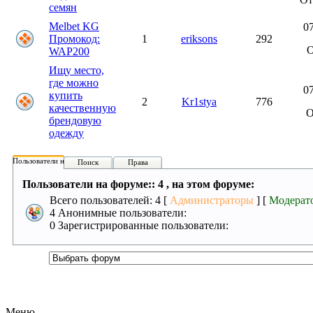
семян
Melbet KG
07
Промокод:
1
eriksons
292
WAP200
Ищу место,
где можно
07
купить
2
Kr1stya
776
качественную
брендовую
одежду
Пользователи на форуме:
Поиск
Права
Пользователи на форуме:: 4 , на этом форуме:
Всего пользователей: 4 [
Администраторы
] [
Модерат
4 Анонимные пользователи:
0 Зарегистрированные пользователи:
Меню