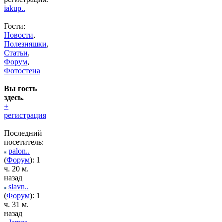
iakup..
Гости:
Новости
,
Полезняшки
,
Статьи
,
Форум
,
Фотостена
Вы гость
здесь.
+
регистрация
Последний
посетитель:
palon..
(
Форум
): 1
ч. 20 м.
назад
slavn..
(
Форум
): 1
ч. 31 м.
назад