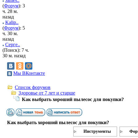
James..
(
Форум
): 3
ч. 28 м.
назад
Kalip..
(
Форум
): 5
ч. 30 м.
назад
Серге..
(Поиск): 7 ч.
30 м. назад
Мы ВКонтакте
Список форумов
Здоровье от 7 лет и старше
Как выбрать хороший пылесос для покупки?
Как выбрать хороший пылесос для покупки?
Инструменты
Фор