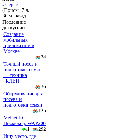
Серге..
(Поиск): 7 ч.
30 м. назад
Последние
дискуссии
Создание
мобильных
приложений в
Москве
34
Точный посев и
подготовка семян
— техника
"КЛЕН"
36
Оборудование для
посева и
подготовки семян
125
Melbet KG
Промокод: WAP200
1
292
Ищу место, где