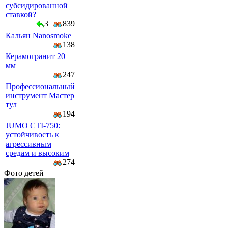
субсидированной
ставкой?
3
839
Кальян Nanosmoke
138
Керамогранит 20
мм
247
Профессиональный
инструмент Мастер
тул
194
JUMO CTI-750:
устойчивость к
агрессивным
средам и высоким
274
Фото детей