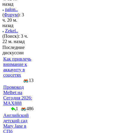
назад
palon..
(
Форум
): 3
ч. 20 м.
назад
Zekel..
(Поиск): 3 ч.
22 м. назад
Последние
дискуссии
Как привлечь
внимание к
аккаунту в
соцсетях
13
Промокод
Melbet на
Сегодня 2026:
MAX888
1
486
Английский
детский сад
Mary Jane в
СПб