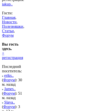
iakup..
Гости:
Главная
,
Новости
,
Полезняшки
,
Статьи
,
Форум
Вы гость
здесь.
+
регистрация
Последний
посетитель:
eriks..
(
Форум
): 30
м. назад
James..
(
Форум
): 51
м. назад
Slava..
(
Форум
): 3