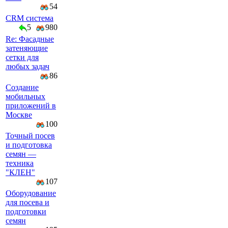
54
CRM система
5
980
Re: Фасадные
затеняющие
сетки для
любых задач
86
Создание
мобильных
приложений в
Москве
100
Точный посев
и подготовка
семян —
техника
"КЛЕН"
107
Оборудование
для посева и
подготовки
семян