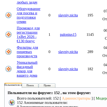
любых задач
Оборудование
07
для посева и
0
slavniy.nicita
195
подготовки
О
семян
Промокод для
06
регистрации
1
palonius15
1145
1xBet 2026 -
€130 бонус
Фильтры для
04
пищевых
0
slavniy.nicita
289
О
производств
Уникальный
04
фасадный
0
slavniy.nicita
182
декор для
О
вашего дома
Пользователи на форуме:
Поиск
Права
Пользователи на форуме:: 152 , на этом форуме:
Всего пользователей: 152 [
Администраторы
] [
Модер
152 Анонимные пользователи:
0 Зарегистрированные пользователи: