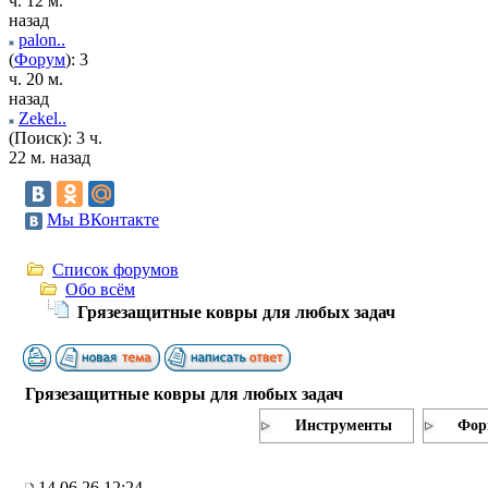
ч. 12 м.
назад
palon..
(
Форум
): 3
ч. 20 м.
назад
Zekel..
(Поиск): 3 ч.
22 м. назад
Мы ВКонтакте
Список форумов
Обо всём
Грязезащитные ковры для любых задач
Грязезащитные ковры для любых задач
Инструменты
Фор
14.06.26 12:24