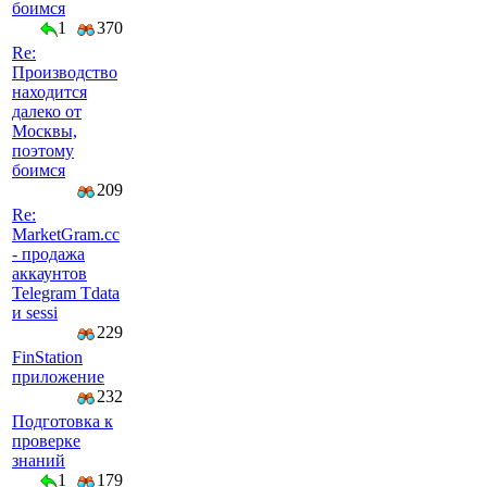
боимся
1
370
Re:
Производство
находится
далеко от
Москвы,
поэтому
боимся
209
Re:
MarketGram.cc
- продажа
аккаунтов
Telegram Tdata
и sessi
229
FinStation
приложение
232
Подготовка к
проверке
знаний
1
179