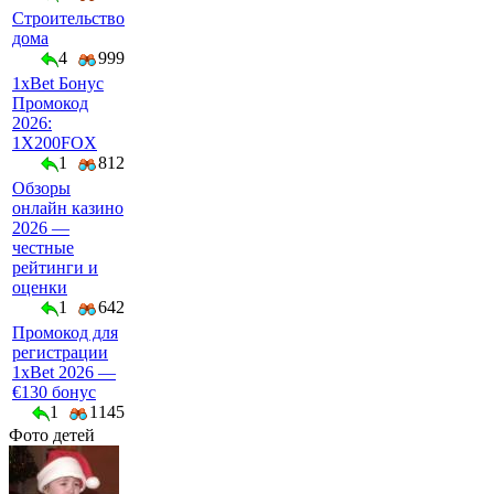
Строительство
дома
4
999
1xBet Бонус
Промокод
2026:
1X200FOX
1
812
Обзоры
онлайн казино
2026 —
честные
рейтинги и
оценки
1
642
Промокод для
регистрации
1xBet 2026 —
€130 бонус
1
1145
Фото детей