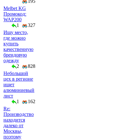
195
Melbet KG
Промокод:
WAP200
1
327
Ищу место,
где можно
купить
качественную
брендовую
одежду
2
828
Небольшой
цех в регионе
ищет
алюминиевый
лист
1
162
Re:
Производство
находится
далеко от
Москвы,
поэтому