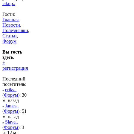
iakup..
Гости:
Главная
,
Новости
,
Полезняшки
,
Статьи
,
Форум
Вы гость
здесь.
+
регистрация
Последний
посетитель:
eriks..
(
Форум
): 30
м. назад
James..
(
Форум
): 51
м. назад
Slava..
(
Форум
): 3
ч. 12 м.