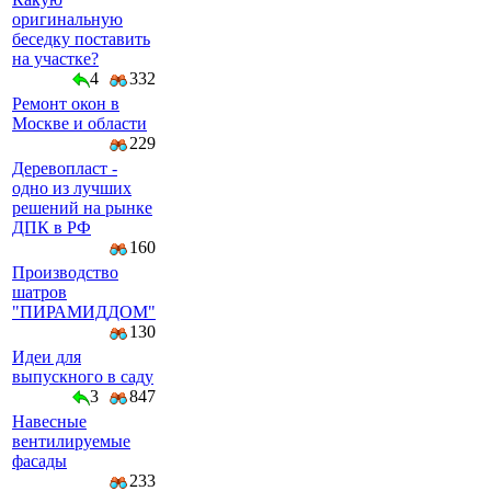
оригинальную
беседку поставить
на участке?
4
332
Ремонт окон в
Москве и области
229
Деревопласт -
одно из лучших
решений на рынке
ДПК в РФ
160
Производство
шатров
"ПИРАМИДДОМ"
130
Идеи для
выпускного в саду
3
847
Навесные
вентилируемые
фасады
233