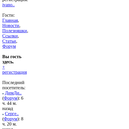
ivano..
Гости:
Главная
,
Новости
,
Полезняшки
,
Ссылки
,
Статьи
,
Форум
Вы гость
здесь.
+
регистрация
Последний
посетитель:
ДимДи..
(
Форум
): 6
ч. 44 м.
назад
Серге..
(
Форум
): 8
ч. 20 м.