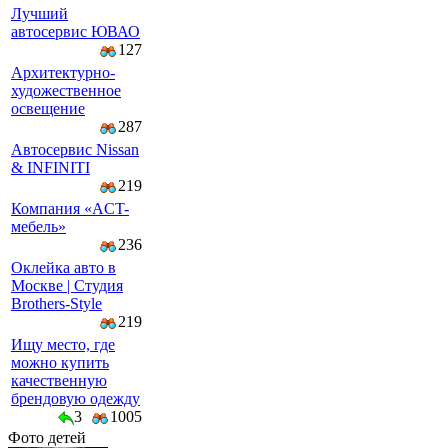
Лучший
автосервис ЮВАО
127
Архитектурно-
художественное
освещение
287
Автосервис Nissan
& INFINITI
219
Компaния «AСT-
мeбeль»
236
Оклейка авто в
Москве | Студия
Brothers-Style
219
Ищу место, где
можно купить
качественную
брендовую одежду
3
1005
Фото детей