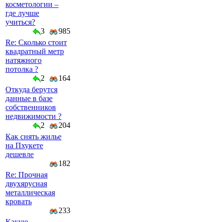
косметологии –
где лучше
учиться?
3
985
Re: Сколько стоит
квадратный метр
натяжного
потолка ?
2
164
Откуда берутся
данные в базе
собственников
недвижимости ?
2
204
Как снять жилье
на Пхукете
дешевле
182
Re: Прочная
двухярусная
металлическая
кровать
233
Какую