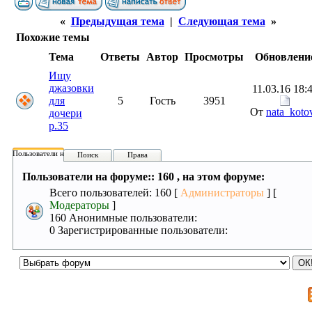
«
Предыдущая тема
|
Следующая тема
»
Похожие темы
Тема
Ответы
Автор
Просмотры
Обновлени
Ищу
джазовки
11.03.16 18:
для
5
Гость
3951
От
nata_koto
дочери
р.35
Пользователи на форуме:
Поиск
Права
Пользователи на форуме:: 160 , на этом форуме:
Всего пользователей: 160 [
Администраторы
] [
Модераторы
]
160 Анонимные пользователи:
0 Зарегистрированные пользователи: