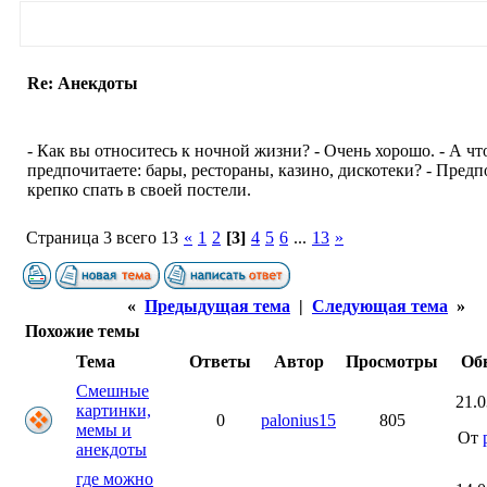
Re: Анекдоты
- Как вы относитесь к ночной жизни? - Очень хорошо. - А чт
предпочитаете: бары, рестораны, казино, дискотеки? - Пред
крепко спать в своей постели.
Страница 3 всего 13
«
1
2
[3]
4
5
6
...
13
»
«
Предыдущая тема
|
Следующая тема
»
Похожие темы
Тема
Ответы
Автор
Просмотры
Об
Смешные
21.0
картинки,
0
palonius15
805
мемы и
От
анекдоты
где можно