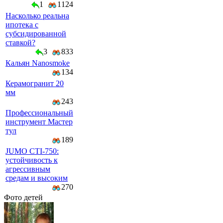
1
1124
Насколько реальна
ипотека с
субсидированной
ставкой?
3
833
Кальян Nanosmoke
134
Керамогранит 20
мм
243
Профессиональный
инструмент Мастер
тул
189
JUMO CTI-750:
устойчивость к
агрессивным
средам и высоким
270
Фото детей