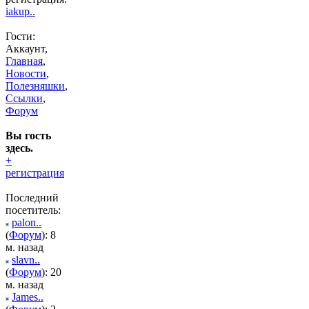
iakup..
Гости:
Аккаунт,
Главная
,
Новости
,
Полезняшки
,
Ссылки
,
Форум
Вы гость
здесь.
+
регистрация
Последний
посетитель:
palon..
(
Форум
): 8
м. назад
slavn..
(
Форум
): 20
м. назад
James..