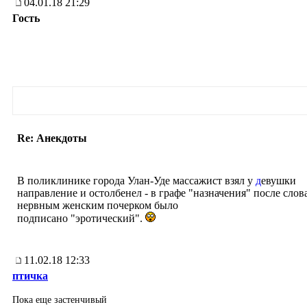
04.01.18 21:29
Гость
Re: Анекдоты
В поликлинике города Улан-Уде массажист взял у
д
евушки
направление и остолбенел - в графе "назначения" после слов
нервным женским почерком было
подписано "эротический".
11.02.18 12:33
птичка
Пока еще застенчивый