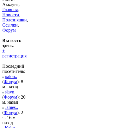
Аккаунт,
Главная
,
Новости
,
Полезняшки
,
Ссылки
,
Форум
Вы гость
здесь.
+
регистрация
Последний
посетитель:
palon..
(
Форум
): 8
м. назад
slavn..
(
Форум
): 20
м. назад
James..
(
Форум
): 2
ч. 16 м.
назад
Kalip..