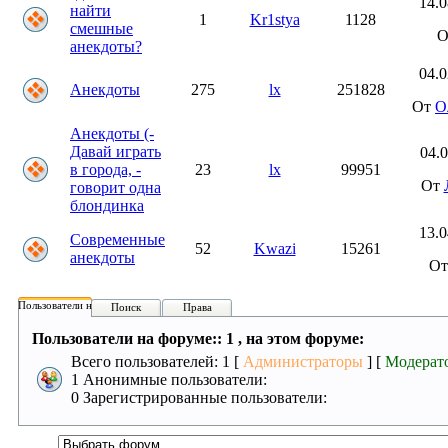
14.0
найти
1
Kr1stya
1128
смешные
анекдоты?
04.0
Анекдоты
275
lx
251828
От
О
Анекдоты (-
Давай играть
04.0
в города, -
23
lx
99951
От
говорит одна
блондинка
13.0
Современные
52
Kwazi
15261
анекдоты
О
Пользователи на форуме:
Поиск
Права
Пользователи на форуме:: 1 , на этом форуме:
Всего пользователей: 1 [
Администраторы
] [
Модерат
1 Анонимные пользователи:
0 Зарегистрированные пользователи: