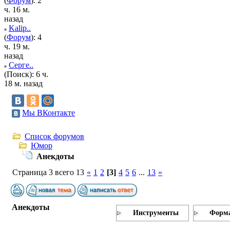
(
Форум
): 2
ч. 16 м.
назад
Kalip..
(
Форум
): 4
ч. 19 м.
назад
Серге..
(Поиск): 6 ч.
18 м. назад
Мы ВКонтакте
Список форумов
Юмор
Анекдоты
Страница 3 всего 13
«
1
2
[3]
4
5
6
...
13
»
Анекдоты
Инструменты
Форма