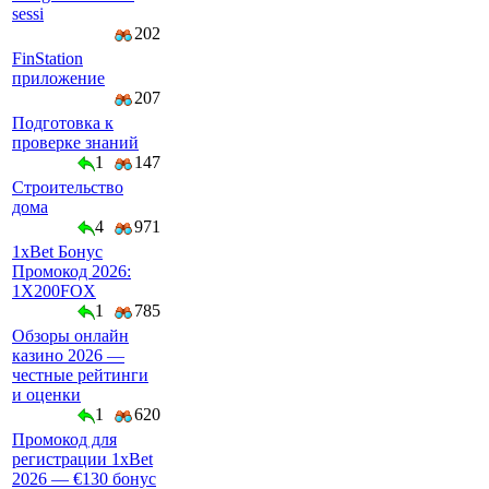
sessi
202
FinStation
приложение
207
Подготовка к
проверке знаний
1
147
Строительство
дома
4
971
1xBet Бонус
Промокод 2026:
1X200FOX
1
785
Обзоры онлайн
казино 2026 —
честные рейтинги
и оценки
1
620
Промокод для
регистрации 1xBet
2026 — €130 бонус