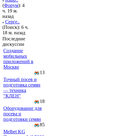
(
Форум
): 4
ч. 19 м.
назад
Серге..
(Поиск): 6 ч.
18 м. назад
Последние
дискуссии
Создание
мобильных
приложений в
Москве
13
Точный посев и
подготовка семян
— техника
"КЛЕН"
18
Оборудование для
посева и
подготовки семян
85
Melbet KG