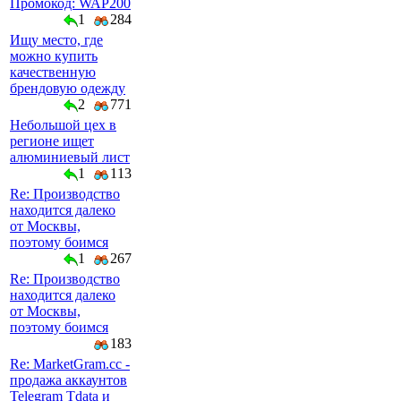
Промокод: WAP200
1
284
Ищу место, где
можно купить
качественную
брендовую одежду
2
771
Небольшой цех в
регионе ищет
алюминиевый лист
1
113
Re: Производство
находится далеко
от Москвы,
поэтому боимся
1
267
Re: Производство
находится далеко
от Москвы,
поэтому боимся
183
Re: MarketGram.cc -
продажа аккаунтов
Telegram Tdata и