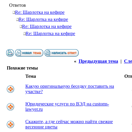
Ответов
Re: Шарлотка на кефире
Re: Шарлотка на кефире
Re: Шарлотка на кефире
Re: Шарлотка на кефире
«
Предыдущая тема
|
Сле
Похожие темы
Тема
От
Какую оригинальную беседку поставить на
участке?
Юридические услуги по ВЭД на customs-
lawyer.ru
Скажите, а где сейчас можно найти свежие
весенние цветы