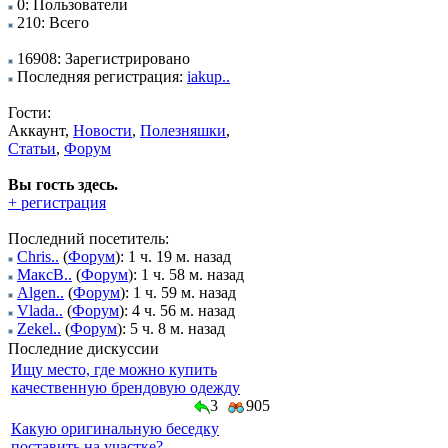
0: Пользователи
210: Всего
16908: Зарегистрировано
Последняя регистрация:
iakup..
Гости:
Аккаунт,
Новости
,
Полезняшки
,
Статьи
,
Форум
Вы гость здесь.
+ регистрация
Последний посетитель:
Chris..
(
Форум
): 1 ч. 19 м. назад
МаксВ..
(
Форум
): 1 ч. 58 м. назад
Algen..
(
Форум
): 1 ч. 59 м. назад
Vlada..
(
Форум
): 4 ч. 56 м. назад
Zekel..
(
Форум
): 5 ч. 8 м. назад
Последние дискуссии
Ищу место, где можно купить
качественную брендовую одежду
3
905
Какую оригинальную беседку
поставить на участке?