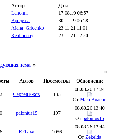
Автор
Дата
Lanonni
17.08.19 06:57
Вредина
30.11.19 06:58
Alena_Gricenko
23.11.21 11:01
Realmccoy
23.11.21 12:20
дующая тема
»
веты
Автор
Просмотры
Обновление
08.08.26 17:24
2
СергейЕжов
133
От
МаксВласов
08.08.26 13:40
0
palonius15
197
От
palonius15
08.08.26 12:44
6
Kr1stya
1056
От
Zekelda