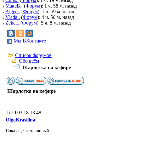
Chris..
(
Форум
): 1 ч. 19 м. назад
МаксВ..
(
Форум
): 1 ч. 58 м. назад
Algen..
(
Форум
): 1 ч. 59 м. назад
Vlada..
(
Форум
): 4 ч. 56 м. назад
Zekel..
(
Форум
): 5 ч. 8 м. назад
Мы ВКонтакте
Список форумов
Обо всём
Шарлотка на кефире
Шарлотка на кефире
29.03.18 13:48
OlgaKrasilina
Пока еще застенчивый