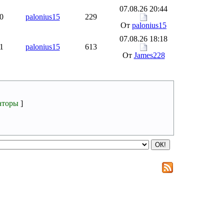
07.08.26 20:44
0
palonius15
229
От
palonius15
07.08.26 18:18
1
palonius15
613
От
James228
аторы
]