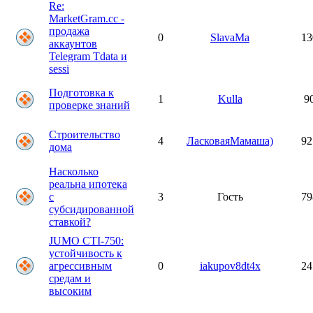
Re:
MarketGram.cc -
продажа
0
SlavaMa
13
аккаунтов
Telegram Tdata и
sessi
Подготовка к
1
Kulla
9
проверке знаний
Строительство
4
ЛасковаяМамаша)
92
дома
Насколько
реальна ипотека
с
3
Гость
79
субсидированной
ставкой?
JUMO CTI-750:
устойчивость к
агрессивным
0
iakupov8dt4x
24
средам и
высоким