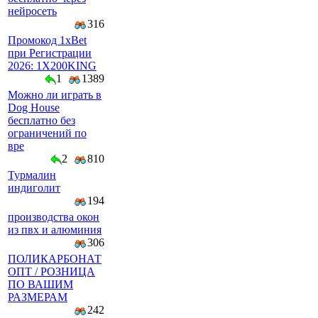
нейросеть
316
Промокод 1xBet
при Регистрации
2026: 1X200KING
1
1389
Можно ли играть в
Dog House
бесплатно без
ограничений по
вре
2
810
Турмалин
индиголит
194
производства окон
из пвх и алюминия
306
ПОЛИКАРБОНАТ
ОПТ / РОЗНИЦА
ПО ВАШИМ
РАЗМЕРАМ
242