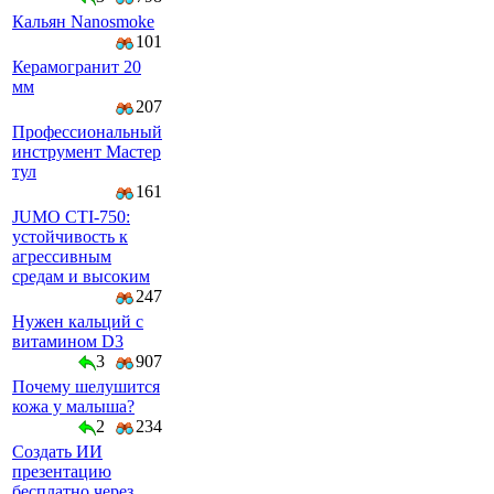
Кальян Nanosmoke
101
Керамогранит 20
мм
207
Профессиональный
инструмент Мастер
тул
161
JUMO CTI-750:
устойчивость к
агрессивным
средам и высоким
247
Нужен кальций с
витамином D3
3
907
Почему шелушится
кожа у малыша?
2
234
Создать ИИ
презентацию
бесплатно через