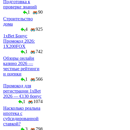
Подготовка к
проверке знаний
1
90
Строительство
дома
4
925
1xBet Бонус
Промокод 2026:
1X200FOX
1
742
Обзоры онлайн
казино 2026 —
честные рейтинги
и оценки
1
566
Промокод для
регистрации 1xBet
2026 — €130 бонус
1
1074
Насколько реальна
ипотека с
субсидированной
ставкой?
3
798