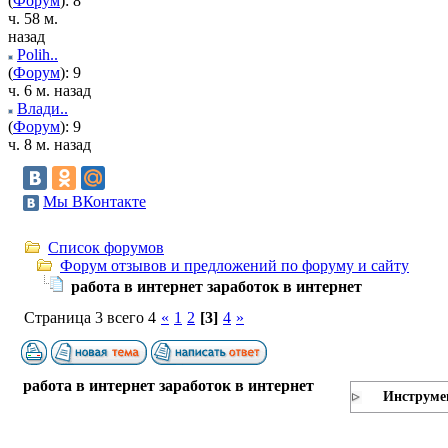
(
Форум
): 8
ч. 58 м.
назад
Polih..
(
Форум
): 9
ч. 6 м. назад
Влади..
(
Форум
): 9
ч. 8 м. назад
Мы ВКонтакте
Список форумов
Форум отзывов и предложений по форуму и сайту
работа в интернет заработок в интернет
Страница 3 всего 4
«
1
2
[3]
4
»
работа в интернет заработок в интернет
Инструме