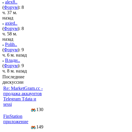
alex8..
(
Форум
): 8
ч. 37 м.
назад
axied..
(
Форум
): 8
ч. 58 м.
назад
Polih..
(
Форум
): 9
ч. 6 м. назад
Влади..
(
Форум
): 9
ч. 8 м. назад
Последние
дискуссии
Re: MarketGram.cc -
продажа аккаунтов
Telegram Tdata и
sessi
130
FinStation
приложение
149