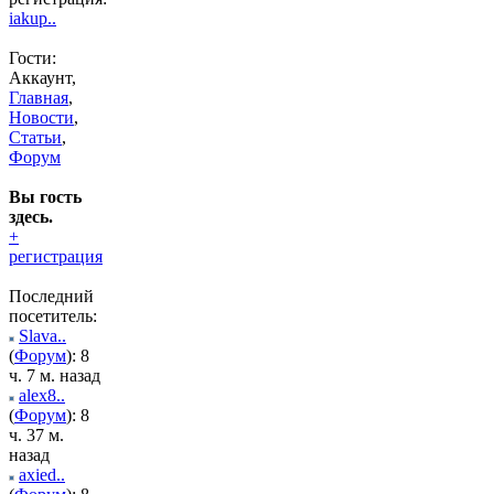
iakup..
Гости:
Аккаунт,
Главная
,
Новости
,
Статьи
,
Форум
Вы гость
здесь.
+
регистрация
Последний
посетитель:
Slava..
(
Форум
): 8
ч. 7 м. назад
alex8..
(
Форум
): 8
ч. 37 м.
назад
axied..