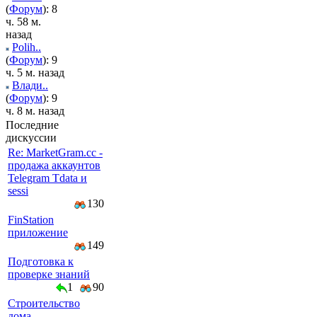
(
Форум
): 8
ч. 58 м.
назад
Polih..
(
Форум
): 9
ч. 5 м. назад
Влади..
(
Форум
): 9
ч. 8 м. назад
Последние
дискуссии
Re: MarketGram.cc -
продажа аккаунтов
Telegram Tdata и
sessi
130
FinStation
приложение
149
Подготовка к
проверке знаний
1
90
Строительство
дома