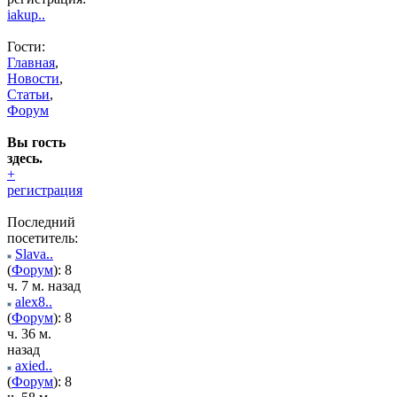
iakup..
Гости:
Главная
,
Новости
,
Статьи
,
Форум
Вы гость
здесь.
+
регистрация
Последний
посетитель:
Slava..
(
Форум
): 8
ч. 7 м. назад
alex8..
(
Форум
): 8
ч. 36 м.
назад
axied..
(
Форум
): 8