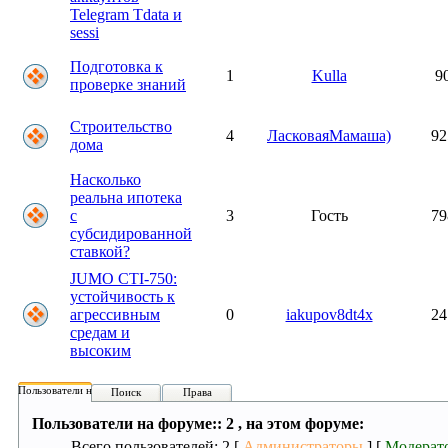
Telegram Tdata и
sessi
Подготовка к
1
Kulla
9
проверке знаний
Строительство
4
ЛасковаяМамаша)
92
дома
Насколько
реальна ипотека
с
3
Гость
79
субсидированной
ставкой?
JUMO CTI-750:
устойчивость к
агрессивным
0
iakupov8dt4x
24
средам и
высоким
Пользователи на форуме:
Поиск
Права
Пользователи на форуме:: 2 , на этом форуме:
Всего пользователей: 2 [
Администраторы
] [
Модерат