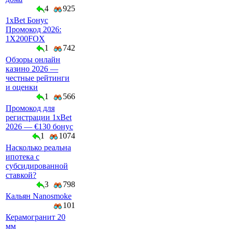
4
925
1xBet Бонус
Промокод 2026:
1X200FOX
1
742
Обзоры онлайн
казино 2026 —
честные рейтинги
и оценки
1
566
Промокод для
регистрации 1xBet
2026 — €130 бонус
1
1074
Насколько реальна
ипотека с
субсидированной
ставкой?
3
798
Кальян Nanosmoke
101
Керамогранит 20
мм