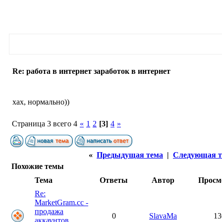
Re: работа в интернет заработок в интернет
хах, нормально))
Страница 3 всего 4
«
1
2
[3]
4
»
«
Предыдущая тема
|
Следующая т
Похожие темы
Тема
Ответы
Автор
Просм
Re:
MarketGram.cc -
продажа
0
SlavaMa
13
аккаунтов