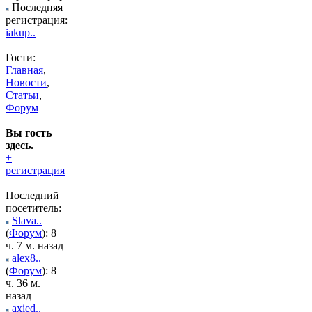
Последняя
регистрация:
iakup..
Гости:
Главная
,
Новости
,
Статьи
,
Форум
Вы гость
здесь.
+
регистрация
Последний
посетитель:
Slava..
(
Форум
): 8
ч. 7 м. назад
alex8..
(
Форум
): 8
ч. 36 м.
назад
axied..