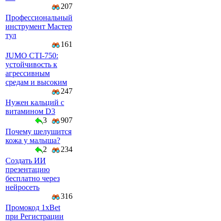
207
Профессиональный
инструмент Мастер
тул
161
JUMO CTI-750:
устойчивость к
агрессивным
средам и высоким
247
Нужен кальций с
витамином D3
3
907
Почему шелушится
кожа у малыша?
2
234
Создать ИИ
презентацию
бесплатно через
нейросеть
316
Промокод 1xBet
при Регистрации