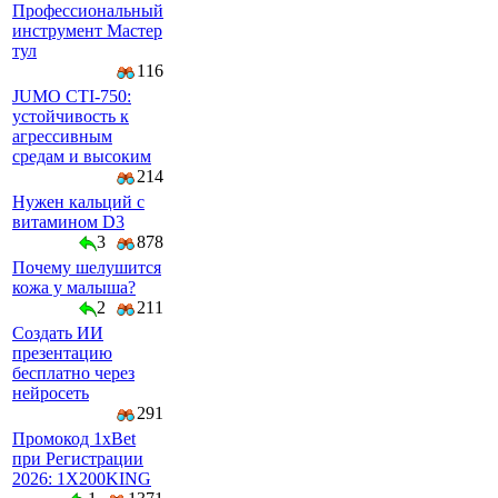
Профессиональный
инструмент Мастер
тул
116
JUMO CTI-750:
устойчивость к
агрессивным
средам и высоким
214
Нужен кальций с
витамином D3
3
878
Почему шелушится
кожа у малыша?
2
211
Создать ИИ
презентацию
бесплатно через
нейросеть
291
Промокод 1xBet
при Регистрации
2026: 1X200KING