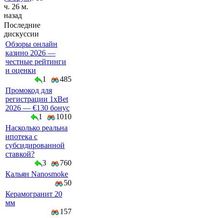
ч. 26 м.
назад
Последние
дискуссии
Обзоры онлайн
казино 2026 —
честные рейтинги
и оценки
1
485
Промокод для
регистрации 1xBet
2026 — €130 бонус
1
1010
Насколько реальна
ипотека с
субсидированной
ставкой?
3
760
Кальян Nanosmoke
50
Керамогранит 20
мм
157