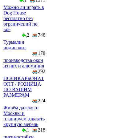
1
1371
Можно ли играть в
Dog House
бесплатно без
ограничений по
вре
2
746
Турмалин
индиголит
178
производства окон
из пвх и алюминия
292
ПОЛИКАРБОНАТ
ОПТ / РОЗНИЦА
ПО ВАШИМ
РАЗМЕРАМ
224
Живём далеко от
Москвы и
планируем заказать
крупную мебель
1
218
пневмостойки