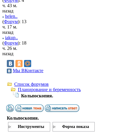
(
Форум
): 4
ч. 43 м.
назад
helen..
(
Форум
): 13
ч. 17 м.
назад
iakup..
(
Форум
): 18
ч. 26 м.
назад
Мы ВКонтакте
Список форумов
Планирование и беременность
Кольпоскопия.
Кольпоскопия.
Инструменты
Форма показа