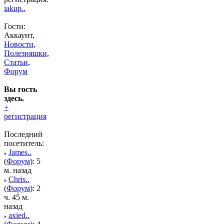
iakup..
Гости:
Аккаунт,
Новости
,
Полезняшки
,
Статьи
,
Форум
Вы гость
здесь.
+
регистрация
Последний
посетитель:
James..
(
Форум
): 5
м. назад
Chris..
(
Форум
): 2
ч. 45 м.
назад
axied..