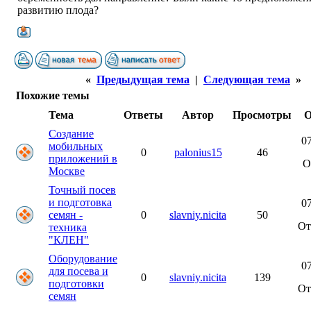
развитию плода?
«
Предыдущая тема
|
Следующая тема
»
Похожие темы
Тема
Ответы
Автор
Просмотры
О
Создание
07
мобильных
0
palonius15
46
приложений в
О
Москве
Точный посев
и подготовка
07
семян -
0
slavniy.nicita
50
О
техника
"КЛЕН"
Оборудование
07
для посева и
0
slavniy.nicita
139
подготовки
О
семян