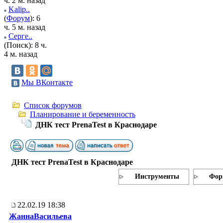
ч. 2 м. назад
Kalip..
(
Форум
): 6
ч. 5 м. назад
Серге..
(Поиск): 8 ч.
4 м. назад
Мы ВКонтакте
Список форумов
Планирование и беременность
ДНК тест PrenaTest в Краснодаре
ДНК тест PrenaTest в Краснодаре
Инструменты
Фор
22.02.19 18:38
ЖаннаВасильева