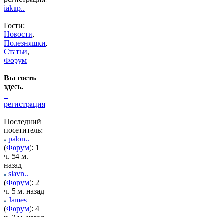
iakup..
Гости:
Новости
,
Полезняшки
,
Статьи
,
Форум
Вы гость
здесь.
+
регистрация
Последний
посетитель:
palon..
(
Форум
): 1
ч. 54 м.
назад
slavn..
(
Форум
): 2
ч. 5 м. назад
James..
(
Форум
): 4