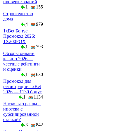
проверке знаний
1
155
Строительство
дома
4
979
1xBet Бонус
Промокод 2026:
1X200FOX
1
793
Обзоры онлайн
казино 2026 —
честные рейтинги
и оценки
1
630
Промокод для
регистрации 1xBet
2026 — €130 бонус
1
1134
Насколько реальна
ипотека с
субсидированной
ставкой?
3
842