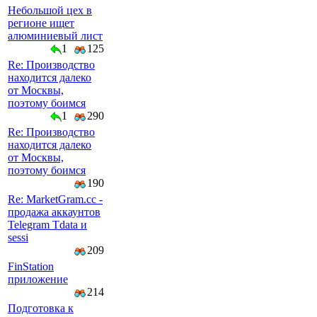
Небольшой цех в
регионе ищет
алюминиевый лист
1
125
Re: Производство
находится далеко
от Москвы,
поэтому боимся
1
290
Re: Производство
находится далеко
от Москвы,
поэтому боимся
190
Re: MarketGram.cc -
продажа аккаунтов
Telegram Tdata и
sessi
209
FinStation
приложение
214
Подготовка к