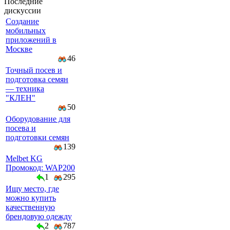
Последние
дискуссии
Создание
мобильных
приложений в
Москве
46
Точный посев и
подготовка семян
— техника
"КЛЕН"
50
Оборудование для
посева и
подготовки семян
139
Melbet KG
Промокод: WAP200
1
295
Ищу место, где
можно купить
качественную
брендовую одежду
2
787