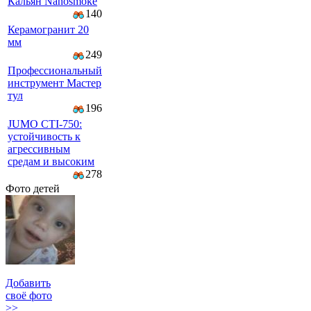
Кальян Nanosmoke
140
Керамогранит 20
мм
249
Профессиональный
инструмент Мастер
тул
196
JUMO CTI-750:
устойчивость к
агрессивным
средам и высоким
278
Фото детей
Добавить
своё фото
>>