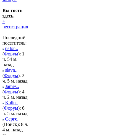
Вы гость
здесь.
+
регистрация
Последний
посетитель:
palon..
(
Форум
): 1
ч. 54 м.
назад
slavn..
(
Форум
): 2
ч. 5 м. назад
James..
(
Форум
): 4
ч. 2 м. назад
Kalip..
(
Форум
): 6
ч. 5 м. назад
Серге..
(Поиск): 8 ч.
4 м. назад