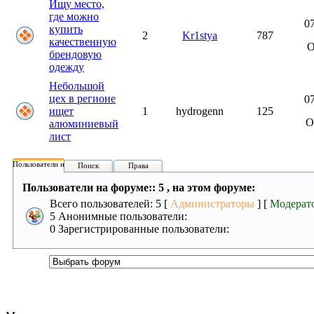
Ищу место,
где можно
07
купить
2
Kr1stya
787
качественную
брендовую
одежду
Небольшой
цех в регионе
07
ищет
1
hydrogenn
125
О
алюминиевый
лист
Пользователи на форуме:
Поиск
Права
Пользователи на форуме:: 5 , на этом форуме:
Всего пользователей: 5 [
Администраторы
] [
Модерат
5 Анонимные пользователи:
0 Зарегистрированные пользователи: