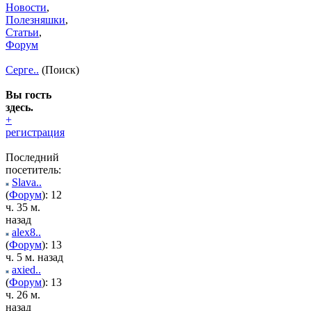
Новости
,
Полезняшки
,
Статьи
,
Форум
Серге..
(Поиск)
Вы гость
здесь.
+
регистрация
Последний
посетитель:
Slava..
(
Форум
): 12
ч. 35 м.
назад
alex8..
(
Форум
): 13
ч. 5 м. назад
axied..
(
Форум
): 13
ч. 26 м.
назад