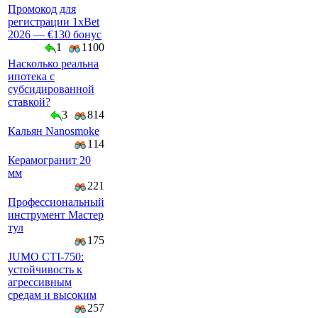
Промокод для
регистрации 1xBet
2026 — €130 бонус
1
1100
Насколько реальна
ипотека с
субсидированной
ставкой?
3
814
Кальян Nanosmoke
114
Керамогранит 20
мм
221
Профессиональный
инструмент Мастер
тул
175
JUMO CTI-750:
устойчивость к
агрессивным
средам и высоким
257