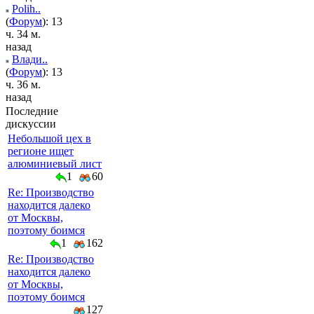
Polih..
(
Форум
): 13
ч. 34 м.
назад
Влади..
(
Форум
): 13
ч. 36 м.
назад
Последние
дискуссии
Небольшой цех в
регионе ищет
алюминиевый лист
1
60
Re: Производство
находится далеко
от Москвы,
поэтому боимся
1
162
Re: Производство
находится далеко
от Москвы,
поэтому боимся
127