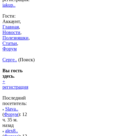
iakup..
Гости:
Аккаунт,
Главная
,
Новости
,
Полезняшки
,
Статьи
,
Форум
Серге..
(Поиск)
Вы гость
здесь.
+
регистрация
Последний
посетитель:
Slava..
(
Форум
): 12
ч. 35 м.
назад
alex8..