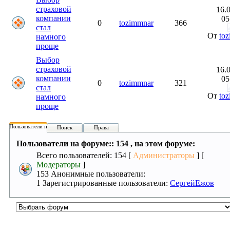
страховой
16.
компании
05
0
tozimmnar
366
стал
От
to
намного
проще
Выбор
страховой
16.
компании
05
0
tozimmnar
321
стал
От
to
намного
проще
Пользователи на форуме:
Поиск
Права
Пользователи на форуме:: 154 , на этом форуме:
Всего пользователей: 154 [
Администраторы
] [
Модераторы
]
153 Анонимные пользователи:
1 Зарегистрированные пользователи:
СергейЕжов