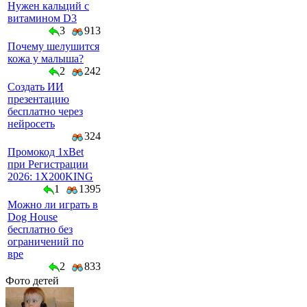
Нужен кальций с
витамином D3
3
913
Почему шелушится
кожа у малыша?
2
242
Создать ИИ
презентацию
бесплатно через
нейросеть
324
Промокод 1xBet
при Регистрации
2026: 1X200KING
1
1395
Можно ли играть в
Dog House
бесплатно без
ограничений по
вре
2
833
Фото детей