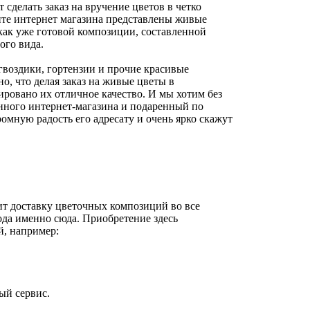
сделать заказ на вручение цветов в четко
нте интернет магазина представлены живые
 как уже готовой композиции, составленной
ого вида.
гвоздики, гортензии и прочие красивые
о, что делая заказ на живые цветы в
ировано их отличное качество. И мы хотим без
анного интернет-магазина и подаренный по
ромную радость его адресату и очень ярко скажут
т доставку цветочных композиций во все
ода именно сюда. Приобретение здесь
й, например:
ый сервис.