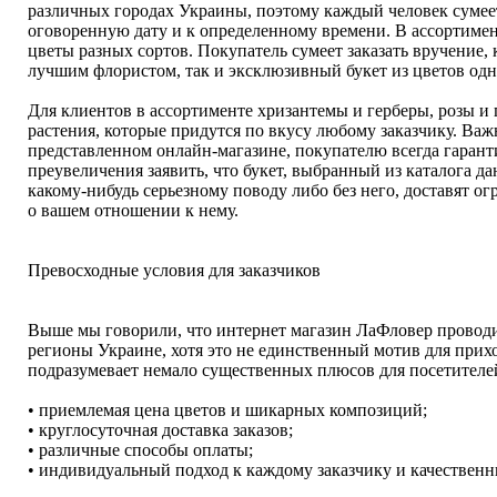
различных городах Украины, поэтому каждый человек сумеет 
оговоренную дату и к определенному времени. В ассортиме
цветы разных сортов. Покупатель сумеет заказать вручение,
лучшим флористом, так и эксклюзивный букет из цветов одн
Для клиентов в ассортименте хризантемы и герберы, розы и 
растения, которые придутся по вкусу любому заказчику. Важн
представленном онлайн-магазине, покупателю всегда гарант
преувеличения заявить, что букет, выбранный из каталога д
какому-нибудь серьезному поводу либо без него, доставят ог
о вашем отношении к нему.
Превосходные условия для заказчиков
Выше мы говорили, что интернет магазин ЛаФловер проводи
регионы Украине, хотя это не единственный мотив для прих
подразумевает немало существенных плюсов для посетителе
• приемлемая цена цветов и шикарных композиций;
• круглосуточная доставка заказов;
• различные способы оплаты;
• индивидуальный подход к каждому заказчику и качественн