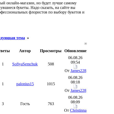
ый онлайн-магазин, но будет лучше самому
увшиеся букеты. Надо сказать, на сайте вы
офессиональных флористов по выбору букетов и
дующая тема
»
тветы
Автор
Просмотры
Обновление
06.08.26
09:54
1
SofiyaSemchuk
508
От
James228
06.08.26
08:18
1
palonius15
1015
От
James228
06.08.26
08:09
3
Гость
763
От
Christinna