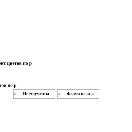
нт цветов по р
ов по р
Инструменты
Форма показа