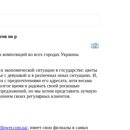
тов по р
х композиций во всех городах Украины
 и экономической ситуации в государстве: цветы
ье с девушкой и в различных иных ситуациях. И,
ии с предпочтениями его адресата, хотя весьма
долгое время и радовать своей роскошью
 предложений, но мы хотим представить лучшую
жением своих регулярных клиентов.
laflower.com.ua/
, имеет свои филиалы в самых