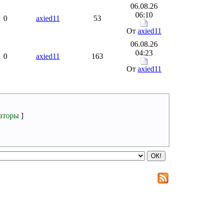
06.08.26
06:10
0
axied11
53
От
axied11
06.08.26
04:23
0
axied11
163
От
axied11
аторы
]