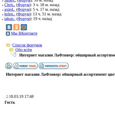
James..
(
Форум
): 39 м. назад
Chris..
(
Форум
): 3 ч. 18 м. назад
axied..
(
Форум
): 5 ч. 17 м. назад
helen..
(
Форум
): 13 ч. 51 м. назад
iakup..
(
Форум
): 19 ч. назад
Мы ВКонтакте
Список форумов
Обо всём
Интернет магазин ЛаФловер: обширный ассортиме
Интернет магазин ЛаФловер: обширный ассортимент цвет
18.03.19 17:48
Гость