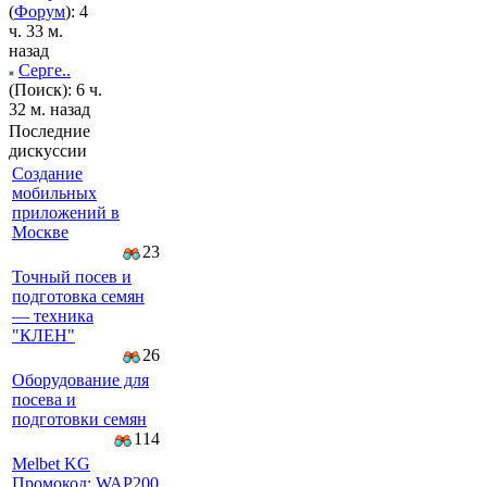
(
Форум
): 4
ч. 33 м.
назад
Серге..
(Поиск): 6 ч.
32 м. назад
Последние
дискуссии
Создание
мобильных
приложений в
Москве
23
Точный посев и
подготовка семян
— техника
"КЛЕН"
26
Оборудование для
посева и
подготовки семян
114
Melbet KG
Промокод: WAP200