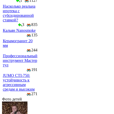
1
1127
Насколько реальна
ипотека с
субсидированной
ставкой?
3
835
Кальян Nanosmoke
135
Керамогранит 20
мм
244
Профессиональный
инструмент Мастер
тул
191
JUMO CTI-750:
устойчивость к
агрессивным
средам и высоким
271
Фото детей