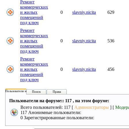
Ремонт
коммерческих
и жилых
0
slavniy.nicita
629
помещений
под ключ
Ремонт
коммерческих
и жилых
0
slavniy.nicita
536
помещений
под ключ
Ремонт
коммерческих
и жилых
0
slavniy.nicita
456
помещений
под ключ
Пользователи на форуме:
Поиск
Права
Пользователи на форуме:: 117 , на этом форуме:
Всего пользователей: 117 [
Администраторы
] [
Модер
117 Анонимные пользователи:
0 Зарегистрированные пользователи: