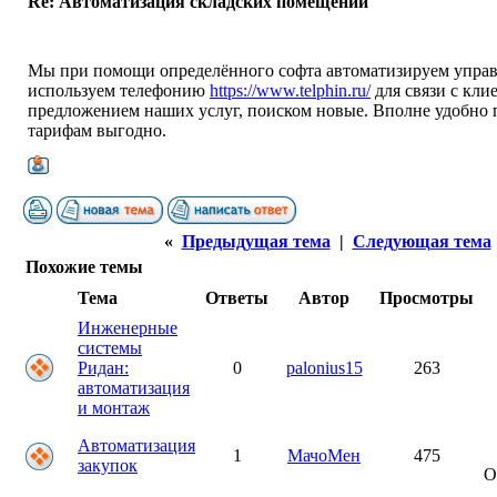
Re: Автоматизация складских помещений
Мы при помощи определённого софта автоматизируем управ
используем телефонию
https://www.telphin.ru/
для связи с кли
предложением наших услуг, поиском новые. Вполне удобно 
тарифам выгодно.
«
Предыдущая тема
|
Следующая тема
Похожие темы
Тема
Ответы
Автор
Просмотры
Инженерные
системы
Ридан:
0
palonius15
263
автоматизация
и монтаж
Автоматизация
1
МачоМен
475
закупок
О