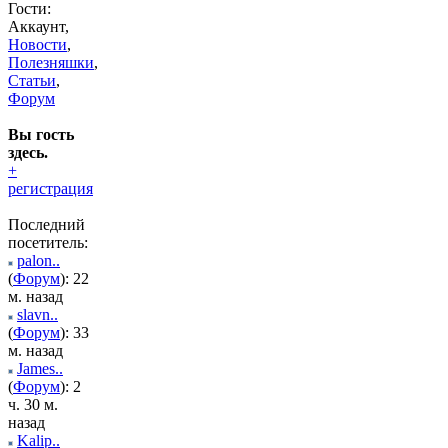
Гости:
Аккаунт,
Новости
,
Полезняшки
,
Статьи
,
Форум
Вы гость
здесь.
+
регистрация
Последний
посетитель:
palon..
(
Форум
): 22
м. назад
slavn..
(
Форум
): 33
м. назад
James..
(
Форум
): 2
ч. 30 м.
назад
Kalip..