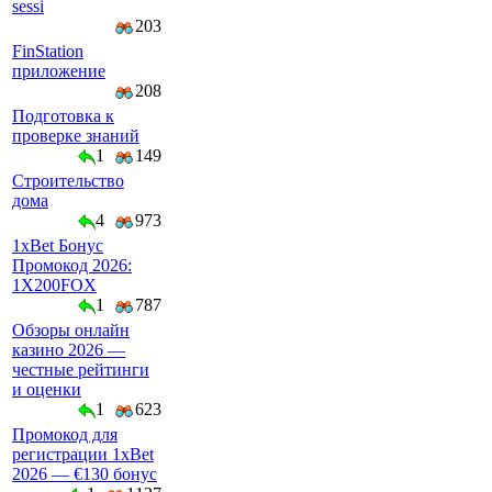
sessi
203
FinStation
приложение
208
Подготовка к
проверке знаний
1
149
Строительство
дома
4
973
1xBet Бонус
Промокод 2026:
1X200FOX
1
787
Обзоры онлайн
казино 2026 —
честные рейтинги
и оценки
1
623
Промокод для
регистрации 1xBet
2026 — €130 бонус