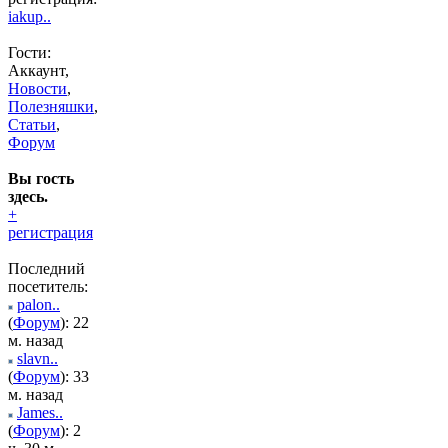
iakup..
Гости:
Аккаунт,
Новости
,
Полезняшки
,
Статьи
,
Форум
Вы гость
здесь.
+
регистрация
Последний
посетитель:
palon..
(
Форум
): 22
м. назад
slavn..
(
Форум
): 33
м. назад
James..
(
Форум
): 2