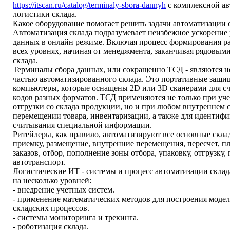
https://itscan.ru/catalog/terminaly-sbora-dannyh
с комплексной а
логистики склада.
Какое оборудование помогает решить задачи автоматизации 
Автоматизация склада подразумевает неизбежное ускорение
данных в онлайн режиме. Включая процесс формирования р
всех уровнях, начиная от менеджмента, заканчивая рядовым
склада.
Терминалы сбора данных, или сокращенно ТСД - являются 
частью автоматизированного склада. Это портативные защ
компьютеры, которые оснащены 2D или 3D сканерами для с
кодов разных форматов. ТСД применяются не только при уче
отгрузки со склада продукции, но и при любом внутреннем 
перемещении товара, инвентаризации, а также для иденти
считывания специальной информации.
Ритейлеры, как правило, автоматизируют все основные скла
приемку, размещение, внутренние перемещения, пересчет, п
заказов, отбор, пополнение зоны отбора, упаковку, отгрузку, 
автотранспорт.
Логистические ИТ - системы и процесс автоматизации склад
на несколько уровней:
- внедрение учетных систем.
- применение математических методов для построения модел
складских процессов.
- системы мониторинга и трекинга.
- роботизация склада.