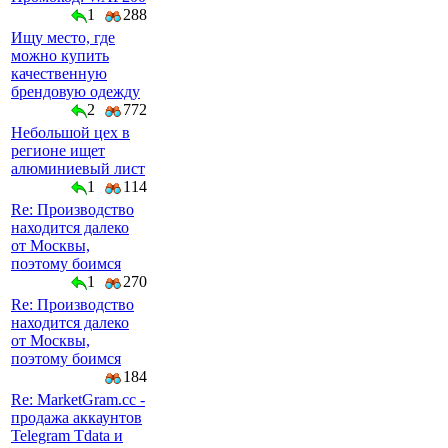
1
288
Ищу место, где
можно купить
качественную
брендовую одежду
2
772
Небольшой цех в
регионе ищет
алюминиевый лист
1
114
Re: Производство
находится далеко
от Москвы,
поэтому боимся
1
270
Re: Производство
находится далеко
от Москвы,
поэтому боимся
184
Re: MarketGram.cc -
продажа аккаунтов
Telegram Tdata и