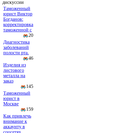
дискуссии
Таможенный
юрист Виктор
Богданов:
корректировка
таможенной с
20
Диагностика
заболеваний
полости рта.
46
Изделия из
листового
металла на
заказ
145
Таможенный
юрист в
Москве
159
Как привлечь
внимание к
аккаунту в
соцсетях