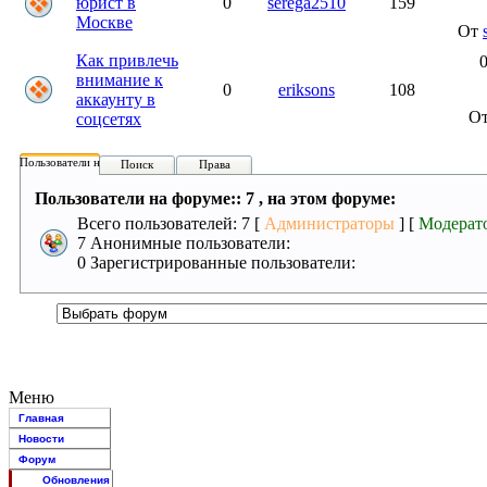
юрист в
0
serega2510
159
Москве
От
Как привлечь
0
внимание к
0
eriksons
108
аккаунту в
О
соцсетях
Пользователи на форуме:
Поиск
Права
Пользователи на форуме:: 7 , на этом форуме:
Всего пользователей: 7 [
Администраторы
] [
Модерат
7 Анонимные пользователи:
0 Зарегистрированные пользователи:
Меню
Главная
Новости
Форум
Обновления