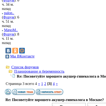
(
Форум
): 6
ч. 34 м.
назад
palon..
(
Форум
): 6
ч. 51 м.
назад
МачоМ..
(
Форум
): 8
ч. 11 м.
назад
Мы ВКонтакте
Список форумов
Планирование и беременность
Re: Посоветуйте хорошего акушер-гинеколога в Мо
Страница 3 всего 4
«
1
2
[3]
4
»
Re: Посоветуйте хорошего акушер-гинеколога в Москве?