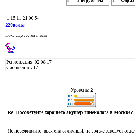
Инструменты
Форма 
15.11.21 00:54
220вольт
Пока еще застенчивый
Регистрация: 02.08.17
Сообщений: 17
Уровень:
2
Re: Посоветуйте хорошего акушер-гинеколога в Москве?
Не переживайте, врач она отличный, не зря же заведует отд