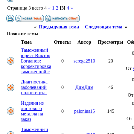
Страница 3 всего 4
«
1
2
[3]
4
»
«
Предыдущая тема
|
Следующая тема
»
Похожие темы
Тема
Ответы
Автор
Просмотры
Об
Таможенный
0
юрист Виктор
Богданов:
0
serega2510
20
корректировка
От
таможенной с
0
Диагностика
заболеваний
0
ДимДим
46
полости рта.
О
Изделия из
0
листового
0
palonius15
145
металла на
От
заказ
0
Таможенный