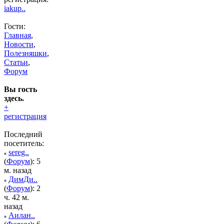
iakup..
Гости:
Главная
,
Новости
,
Полезняшки
,
Статьи
,
Форум
Вы гость
здесь.
+
регистрация
Последний
посетитель:
sereg..
(
Форум
): 5
м. назад
ДимДи..
(
Форум
): 2
ч. 42 м.
назад
Аилан..