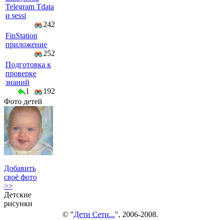
Telegram Tdata
и sessi
242
FinStation
приложение
252
Подготовка к
проверке
знаний
1
192
Фото детей
Добавить
своё фото
>>
Детские
рисунки
© "
Дети Сети...
", 2006-2008.