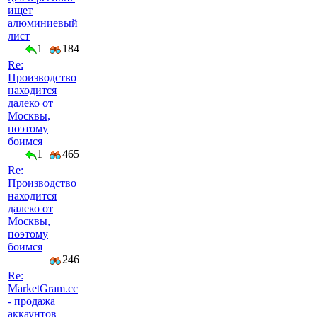
ищет
алюминиевый
лист
1
184
Re:
Производство
находится
далеко от
Москвы,
поэтому
боимся
1
465
Re:
Производство
находится
далеко от
Москвы,
поэтому
боимся
246
Re:
MarketGram.cc
- продажа
аккаунтов