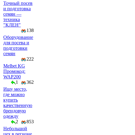
Точный посев
и подготовка
семян —
техника
"КЛЕН"
138
Оборудование
для посева и
подготовки
семян
222
Melbet KG
Промокод:
WAP200
1
362
Ищу место,
где можно
купить
качественную
брендовую
одежду
2
853
Небольшой
цех в регионе