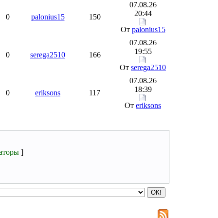
07.08.26
20:44
0
palonius15
150
От
palonius15
07.08.26
19:55
0
serega2510
166
От
serega2510
07.08.26
18:39
0
eriksons
117
От
eriksons
аторы
]