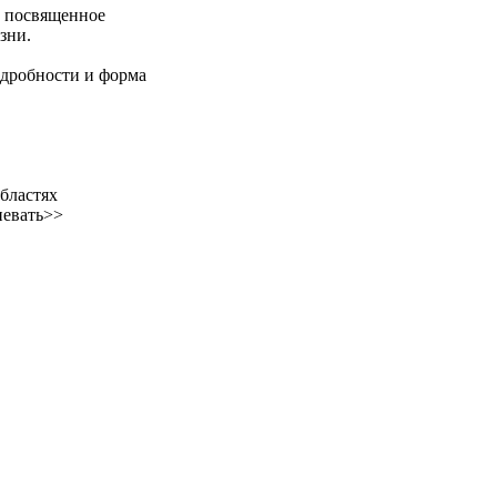
ю посвященное
зни.
дробности и форма
бластях
певать>>