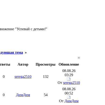
движение "Успевай с детьми!"
дующая тема
»
тветы
Автор
Просмотры
Обновление
08.08.26
03:29
0
serega2510
132
От
serega2510
08.08.26
00:52
0
ДимДим
54
От
ДимДим