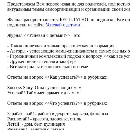
Представляем Вам первое издание для родителей, полность
актуальным темам самоорганизации и организации своей жи
Журнал распространяется БЕСПЛАТНО по подписке. Все по
подписки на сайте
Успевай с детьми!
Журнал <<Успевай с детьми!>> - это:
- Только полезная и только практическая информация
- Авторы - успевающие мамы-специалисты в самых разных о
- Гармоничный комплексный подход к вопросу <<как все ус
- Дружественная теплая атмосфера
- Все материалы исключительно по теме
Ответы на вопрос <<Как успевать?>> в рубриках:
Success Story. Опыт успевающих мам
Успевай! Тайм-менеджмент для мам
Ответы на вопрос <<Что успевать?>> в рубриках:
Зарабатывай! - работа в декрете, карьера, финансы
Расцветай! - красота, здоровье, стиль
Летай! - дом, быт, кулинария
Развивай! - занятия с детьми