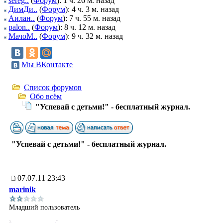
sereg..
(
Форум
): 1 ч. 26 м. назад
ДимДи..
(
Форум
): 4 ч. 3 м. назад
Аилан..
(
Форум
): 7 ч. 55 м. назад
palon..
(
Форум
): 8 ч. 12 м. назад
МачоМ..
(
Форум
): 9 ч. 32 м. назад
Мы ВКонтакте
Список форумов
Обо всём
"Успевай с детьми!" - бесплатный журнал.
"Успевай с детьми!" - бесплатный журнал.
07.07.11 23:43
marinik
Младший пользователь