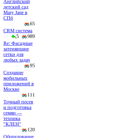
Английский
детский сад
Mary Jane в
СПб
65
CRM система
5
989
Re: Фасадные
затеняющие
сетки для
любых задач
95
Создание
мобильных
приложений в
Москве
111
Точный посев
и подготовка
семян —
техника
"КЛЕН"
120
Оборудование