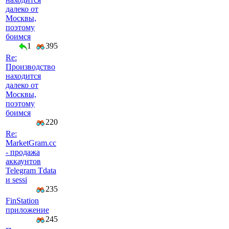
далеко от
Москвы,
поэтому
боимся
1
395
Re:
Производство
находится
далеко от
Москвы,
поэтому
боимся
220
Re:
MarketGram.cc
- продажа
аккаунтов
Telegram Tdata
и sessi
235
FinStation
приложение
245