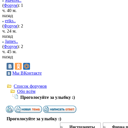
МачоМ..
(
Форум
): 1
ч. 40 м.
назад
eriks..
(
Форум
): 2
ч. 24 м.
назад
James..
(
Форум
): 2
ч. 45 м.
назад
Мы ВКонтакте
Список форумов
Обо всём
Проголосуйте за улыбку :)
Проголосуйте за улыбку :)
Инструменты
Форма п