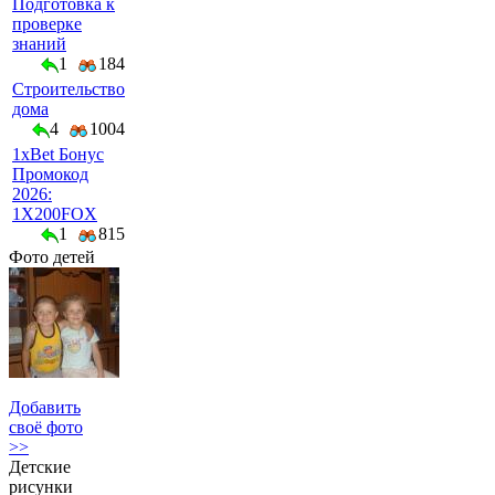
Подготовка к
проверке
знаний
1
184
Строительство
дома
4
1004
1xBet Бонус
Промокод
2026:
1X200FOX
1
815
Фото детей
Добавить
своё фото
>>
Детские
рисунки