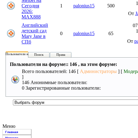
Melbet на
1
Сегодня
1
palonius15
500
2026:
От
J
MAX888
Английский
07
детский сад
1
0
palonius15
65
Mary Jane в
От
p
СПб
Пользователи на форуме:
Поиск
Права
Пользователи на форуме:: 146 , на этом форуме:
Всего пользователей: 146 [
Администраторы
] [
Модер
]
146 Анонимные пользователи:
0 Зарегистрированные пользователи:
Меню
Главная
Новости