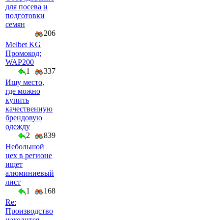
для посева и
подготовки
семян
206
Melbet KG
Промокод:
WAP200
1
337
Ищу место,
где можно
купить
качественную
брендовую
одежду
2
839
Небольшой
цех в регионе
ищет
алюминиевый
лист
1
168
Re:
Производство
находится