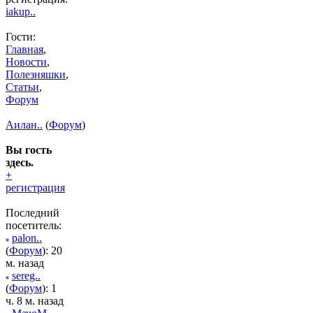
iakup..
Гости:
Главная
,
Новости
,
Полезняшки
,
Статьи
,
Форум
Аилан..
(
Форум
)
Вы гость
здесь.
+
регистрация
Последний
посетитель:
palon..
(
Форум
): 20
м. назад
sereg..
(
Форум
): 1
ч. 8 м. назад