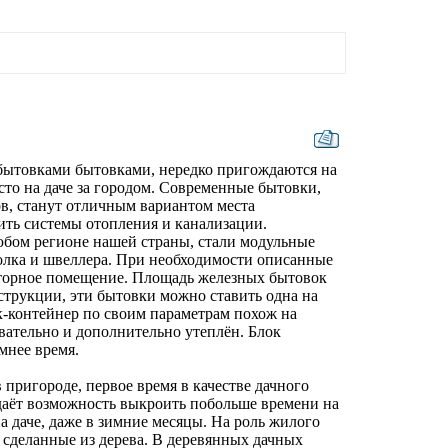
бытовками бытовками, нередко пригождаются на
сто на даче за городом. Современные бытовки,
в, станут отличным вариантом места
ить системы отопления и канализации.
бом регионе нашей страны, стали модульные
голка и швеллера. При необходимости описанные
сторное помещение. Площадь железных бытовок
струкции, эти бытовки можно ставить одна на
ок-контейнер по своим параметрам похож на
вательно и дополнительно утеплён. Блок
мнее время.
пригороде, первое время в качестве дачного
даёт возможность выкроить побольше времени на
а даче, даже в зимние месяцы. На роль жилого
 сделанные из дерева. В деревянных дачных