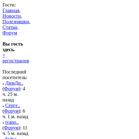
Гости:
Главная
,
Новости
,
Полезняшки
,
Статьи
,
Форум
Вы гость
здесь.
+
регистрация
Последний
посетитель:
ДимДи..
(
Форум
): 4
ч. 25 м.
назад
Серге..
(
Форум
): 6
ч. 1 м. назад
ivano..
(
Форум
): 11
ч. 5 м. назад
Sylva..