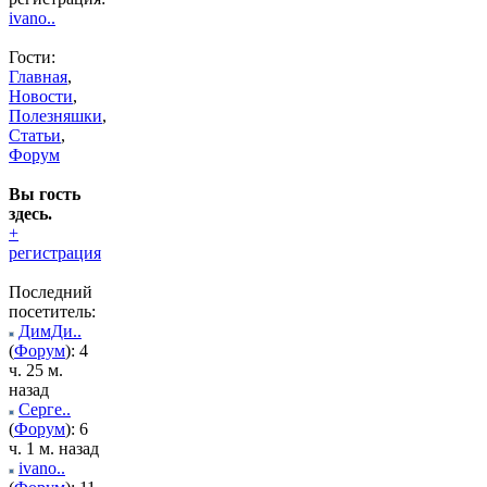
ivano..
Гости:
Главная
,
Новости
,
Полезняшки
,
Статьи
,
Форум
Вы гость
здесь.
+
регистрация
Последний
посетитель:
ДимДи..
(
Форум
): 4
ч. 25 м.
назад
Серге..
(
Форум
): 6
ч. 1 м. назад
ivano..