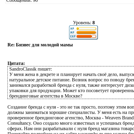
Сообщений: 96
Уровень:
8
Re: Бизнес для молодой мамы
Цитата:
SandroClassik пишет:
У меня жена в декрете и планирует начать своё дело, выпус
натуральное детское питание. Возник вопрос по поводу брен
занимался разработкой бренда с нуля, также интересует диз
упаковки для продукции. Может кто посоветует проверенн
брендинговые агентства в Москве?
Создание бренда с нуля - это не так просто, поэтому этим во
должны заниматься хорошие специалисты. У меня есть на п
проверенное брендинговое агенство, Москва - Weavers Brand
Consultancy. Оно создало много известных и успешных брен
сферах. Нам они разрабатывали с нуля бренд магазина товаро
Почитайте подробнее на их сайте weaversbc.ru про услуги бр