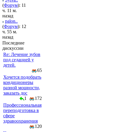
(
Форум
): 11
ч. 11 м.
назад
palon..
(
Форум
): 12
ч. 55 м.
назад
Последние
дискуссии
Re: Лечение зубов
под седацией у
детей.
65
Хочется подобрать
кондиционеры
разной мощности,
заказать дос
1
172
Профессиональная
переподготовка в
сфере
здравоохранения
120