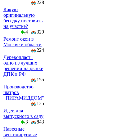
228
Какую
оригинальную
беседку поставить
на участке?
4
329
Ремонт окон в
Москве и области
224
Деревопласт -
одно из лучших
решений на рынке
ДПК в РФ
155
Производство
шатров
"ПИРАМИДДОМ"
125
Идеи для
выпускного в саду
3
843
Навесные
вентилируемые