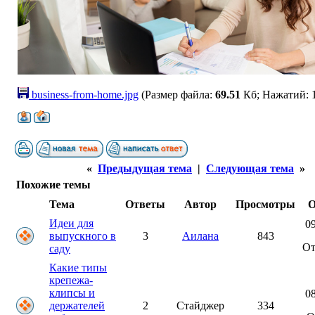
business-from-home.jpg
(Размер файла:
69.51
Кб; Нажатий: 
«
Предыдущая тема
|
Следующая тема
»
Похожие темы
Тема
Ответы
Автор
Просмотры
О
Идеи для
09
выпускного в
3
Аилана
843
О
саду
Какие типы
крепежа-
клипсы и
08
держателей
2
Стайджер
334