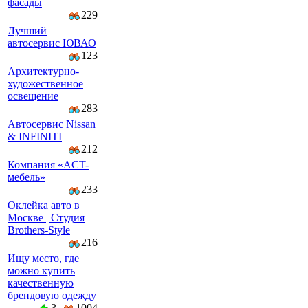
фасады
229
Лучший
автосервис ЮВАО
123
Архитектурно-
художественное
освещение
283
Автосервис Nissan
& INFINITI
212
Компaния «AСT-
мeбeль»
233
Оклейка авто в
Москве | Студия
Brothers-Style
216
Ищу место, где
можно купить
качественную
брендовую одежду
3
1004