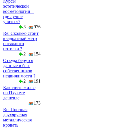
Курсы
эстетической
косметологии –
где лучше
учиться?
3
976
Re: Сколько стоит
квадратный метр
натяжного
потолка ?
2
154
Откуда берутся
данные в базе
собственников
недвижимости ?
2
191
Как снять жилье
на Пхукете
дешевле
173
Re: Прочная
двухярусная
металлическая
кровать