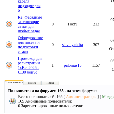
О
кабеля
подходят для
б
Re: Фасадные
07
затеняющие
0
Гость
213
сетки для
любых задач
Оборудование
07
для посева и
0
slavniy.nicita
307
подготовки
О
семян
Промокод для
06
регистрации
1
palonius15
1157
1xBet 2026 -
€130 бонус
Пользователи на форуме:
Поиск
Права
Пользователи на форуме:: 165 , на этом форуме:
Всего пользователей: 165 [
Администраторы
] [
Модер
165 Анонимные пользователи:
0 Зарегистрированные пользователи: