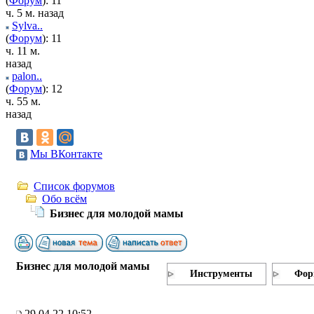
(
Форум
): 11
ч. 5 м. назад
Sylva..
(
Форум
): 11
ч. 11 м.
назад
palon..
(
Форум
): 12
ч. 55 м.
назад
Мы ВКонтакте
Список форумов
Обо всём
Бизнес для молодой мамы
Бизнес для молодой мамы
Инструменты
Фор
29.04.22 10:52