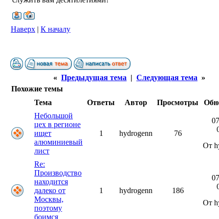
Наверх
|
К началу
«
Предыдущая тема
|
Следующая тема
»
Похожие темы
Тема
Ответы
Автор
Просмотры
Обн
Небольшой
07
цех в регионе
ищет
1
hydrogenn
76
алюминиевый
От h
лист
Re:
Производство
07
находится
далеко от
1
hydrogenn
186
Москвы,
От h
поэтому
боимся