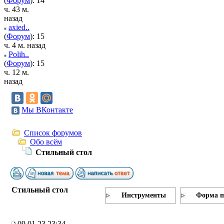
(
Форум
): 14
ч. 43 м.
назад
axied..
(
Форум
): 15
ч. 4 м. назад
Polih..
(
Форум
): 15
ч. 12 м.
назад
Мы ВКонтакте
Список форумов
Обо всём
Стильный стол
Стильный стол
Инструменты
Форма п
09.01.23 23:34