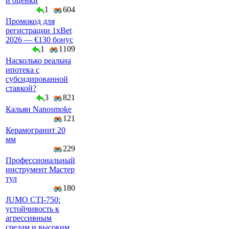
и оценки
1
604
Промокод для
регистрации 1xBet
2026 — €130 бонус
1
1109
Насколько реальна
ипотека с
субсидированной
ставкой?
3
821
Кальян Nanosmoke
121
Керамогранит 20
мм
229
Профессиональный
инструмент Мастер
тул
180
JUMO CTI-750:
устойчивость к
агрессивным
средам и высоким