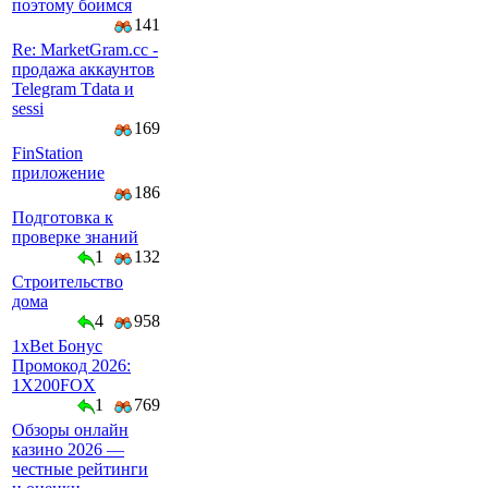
поэтому боимся
141
Re: MarketGram.cc -
продажа аккаунтов
Telegram Tdata и
sessi
169
FinStation
приложение
186
Подготовка к
проверке знаний
1
132
Строительство
дома
4
958
1xBet Бонус
Промокод 2026:
1X200FOX
1
769
Обзоры онлайн
казино 2026 —
честные рейтинги