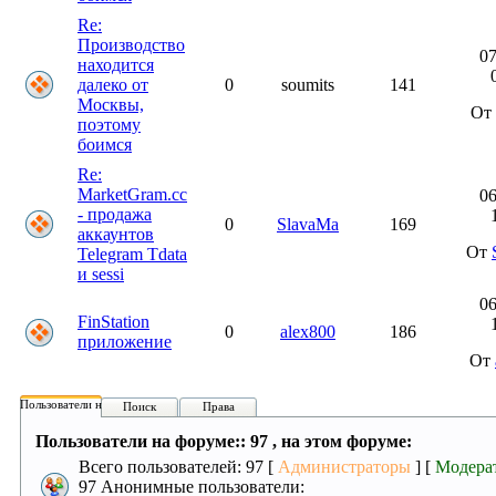
Re:
Производство
07
находится
далеко от
0
soumits
141
Москвы,
От 
поэтому
боимся
Re:
MarketGram.cc
06
- продажа
0
SlavaMa
169
аккаунтов
От
Telegram Tdata
и sessi
06
FinStation
0
alex800
186
приложение
От
Пользователи на форуме:
Поиск
Права
Пользователи на форуме:: 97 , на этом форуме:
Всего пользователей: 97 [
Администраторы
] [
Модера
97 Анонимные пользователи: