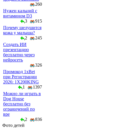
260
Нужен кальций с
витамином D3
3
915
Почему шелушится
кожа у малыша?
2
245
Создать ИИ
презентацию
бесплатно через
нейросеть
326
Промокод 1xBet
при Регистрации
2026: 1X200KING
1
1397
Можно ли играть в
Dog House
бесплатно без
ограничений по
вре
2
836
Фото детей