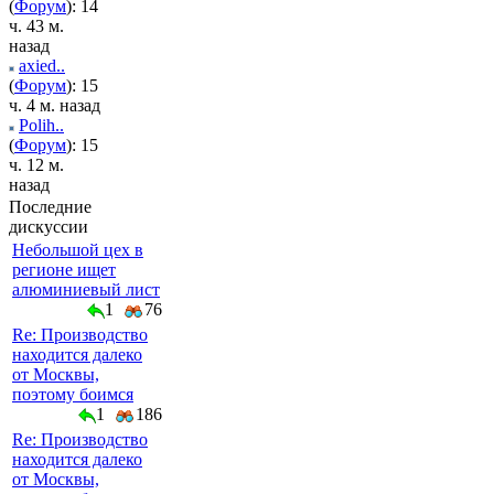
(
Форум
): 14
ч. 43 м.
назад
axied..
(
Форум
): 15
ч. 4 м. назад
Polih..
(
Форум
): 15
ч. 12 м.
назад
Последние
дискуссии
Небольшой цех в
регионе ищет
алюминиевый лист
1
76
Re: Производство
находится далеко
от Москвы,
поэтому боимся
1
186
Re: Производство
находится далеко
от Москвы,