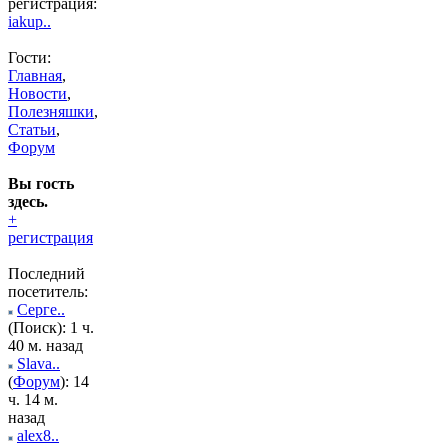
регистрация:
iakup..
Гости:
Главная
,
Новости
,
Полезняшки
,
Статьи
,
Форум
Вы гость
здесь.
+
регистрация
Последний
посетитель:
Серге..
(Поиск): 1 ч.
40 м. назад
Slava..
(
Форум
): 14
ч. 14 м.
назад
alex8..