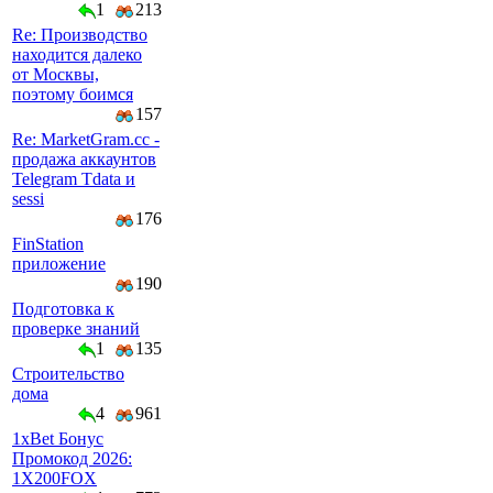
1
213
Re: Производство
находится далеко
от Москвы,
поэтому боимся
157
Re: MarketGram.cc -
продажа аккаунтов
Telegram Tdata и
sessi
176
FinStation
приложение
190
Подготовка к
проверке знаний
1
135
Строительство
дома
4
961
1xBet Бонус
Промокод 2026:
1X200FOX