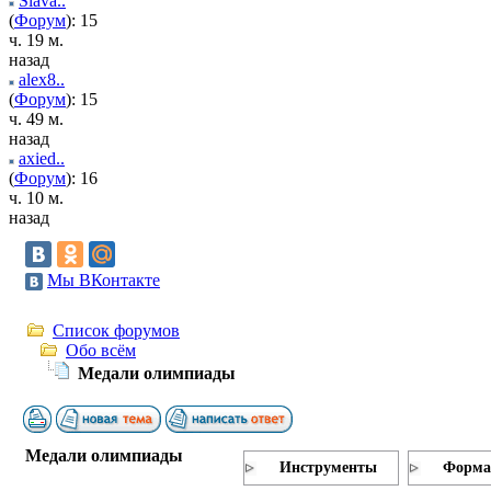
Slava..
(
Форум
): 15
ч. 19 м.
назад
alex8..
(
Форум
): 15
ч. 49 м.
назад
axied..
(
Форум
): 16
ч. 10 м.
назад
Мы ВКонтакте
Список форумов
Обо всём
Медали олимпиады
Медали олимпиады
Инструменты
Форма