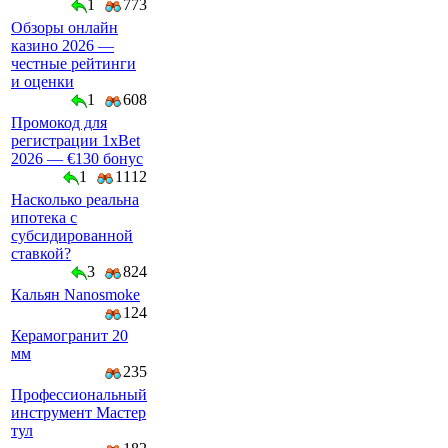
1
773
Обзоры онлайн
казино 2026 —
честные рейтинги
и оценки
1
608
Промокод для
регистрации 1xBet
2026 — €130 бонус
1
1112
Насколько реальна
ипотека с
субсидированной
ставкой?
3
824
Кальян Nanosmoke
124
Керамогранит 20
мм
235
Профессиональный
инструмент Мастер
тул