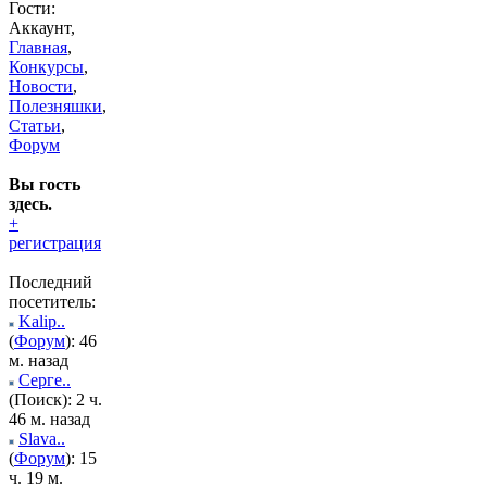
Гости:
Аккаунт,
Главная
,
Конкурсы
,
Новости
,
Полезняшки
,
Статьи
,
Форум
Вы гость
здесь.
+
регистрация
Последний
посетитель:
Kalip..
(
Форум
): 46
м. назад
Серге..
(Поиск): 2 ч.
46 м. назад
Slava..
(
Форум
): 15
ч. 19 м.