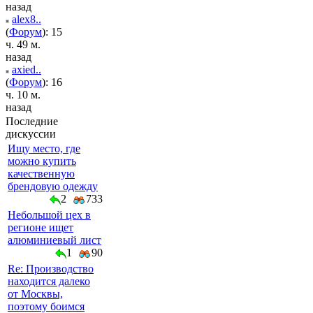
назад
alex8..
(
Форум
): 15
ч. 49 м.
назад
axied..
(
Форум
): 16
ч. 10 м.
назад
Последние
дискуссии
Ищу место, где
можно купить
качественную
брендовую одежду
2
733
Небольшой цех в
регионе ищет
алюминиевый лист
1
90
Re: Производство
находится далеко
от Москвы,
поэтому боимся