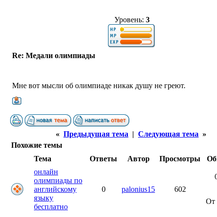
Уровень:
3
Re: Медали олимпиады
Мне вот мысли об олимпиаде никак душу не греют.
«
Предыдущая тема
|
Следующая тема
»
Похожие темы
Тема
Ответы
Автор
Просмотры
Об
онлайн
олимпиады по
английскому
0
palonius15
602
языку
От
бесплатно