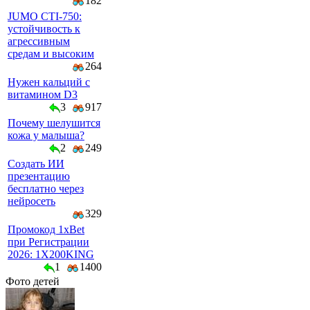
182
JUMO CTI-750:
устойчивость к
агрессивным
средам и высоким
264
Нужен кальций с
витамином D3
3
917
Почему шелушится
кожа у малыша?
2
249
Создать ИИ
презентацию
бесплатно через
нейросеть
329
Промокод 1xBet
при Регистрации
2026: 1X200KING
1
1400
Фото детей