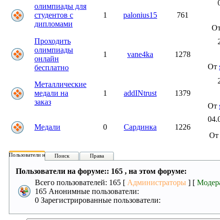
олимпиады для
студентов с
1
palonius15
761
дипломами
О
Проходить
олимпиады
1
vane4ka
1278
онлайн
От
бесплатно
Металлические
медали на
1
addINtrust
1379
заказ
От
04.
Медали
0
Сардинка
1226
О
Пользователи на форуме:
Поиск
Права
Пользователи на форуме:: 165 , на этом форуме:
Всего пользователей: 165 [
Администраторы
] [
Модер
165 Анонимные пользователи:
0 Зарегистрированные пользователи: