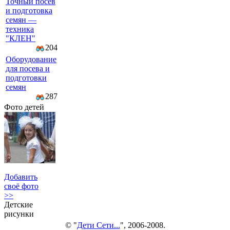
Точный посев
и подготовка
семян —
техника
"КЛЕН"
204
Оборудование
для посева и
подготовки
семян
287
Фото детей
Добавить
своё фото
>>
Детские
рисунки
© "
Дети Сети...
", 2006-2008.