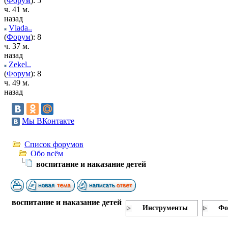
(
Форум
): 5
ч. 41 м.
назад
Vlada..
(
Форум
): 8
ч. 37 м.
назад
Zekel..
(
Форум
): 8
ч. 49 м.
назад
Мы ВКонтакте
Список форумов
Обо всём
воспитание и наказание детей
воспитание и наказание детей
Инструменты
Фо