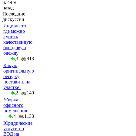
ч. 49 м.
назад
Последние
дискуссии
Ищу место,
где можно
купить
качественную
брендовую
одежду
3
913
Какую
оригинальную
беседку
поставить на
участке?
2
140
Уборка
офисного
помещения
4
1133
Юридические
услуги по
ВЭД на