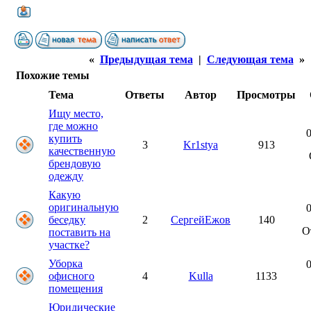
«
Предыдущая тема
|
Следующая тема
»
Похожие темы
Тема
Ответы
Автор
Просмотры
Ищу место,
где можно
0
купить
3
Kr1stya
913
качественную
брендовую
одежду
Какую
оригинальную
0
беседку
2
СергейЕжов
140
О
поставить на
участке?
Уборка
0
офисного
4
Kulla
1133
помещения
Юридические