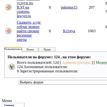
услуги по
0
ВЭД на
0
palonius15
207
customs-
lawyer.ru
Скажите, а где
сейчас можно
0
найти свежие
6
Kr1stya
1063
весенние
цветы
Пользователи на форуме:
Поиск
Права
Пользователи на форуме:: 124 , на этом форуме:
Всего пользователей: 124 [
Администраторы
] [
Модер
124 Анонимные пользователи:
0 Зарегистрированные пользователи:
Меню
Главная