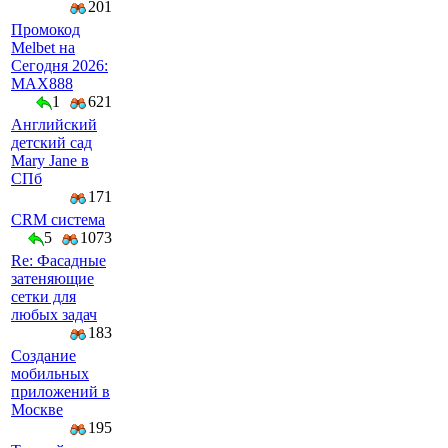
201
Промокод
Melbet на
Сегодня 2026:
MAX888
1
621
Английский
детский сад
Mary Jane в
СПб
171
CRM система
5
1073
Re: Фасадные
затеняющие
сетки для
любых задач
183
Создание
мобильных
приложений в
Москве
195