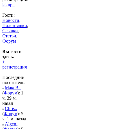
iakup..
Гости:
Новости
,
Полезняшки
,
Ссылки
,
Статьи
,
Форум
Вы гость
здесь.
+
регистрация
Последний
посетитель:
МаксВ..
(
Форум
): 1
ч. 39 м.
назад
Chris..
(
Форум
): 5
ч. 1 м. назад
Algen..