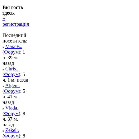
Вы гость
здесь.
+
регистрация
Последний
посетитель:
МаксВ..
(
Форум
): 1
ч. 39 м.
назад
Chris..
(
Форум
): 5
ч. 1 м. назад
Algen..
(
Форум
): 5
ч. 41 м.
назад
Vlada..
(
Форум
): 8
ч. 37 м.
назад
Zekel..
(
Форум
): 8