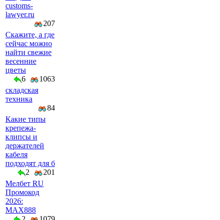
customs-
lawyer.ru
207
Скажите, а где
сейчас можно
найти свежие
весенние
цветы
6
1063
складская
техника
84
Какие типы
крепежа-
клипсы и
держателей
кабеля
подходят для б
2
201
Мелбет RU
Промокод
2026:
MAX888
2
1079