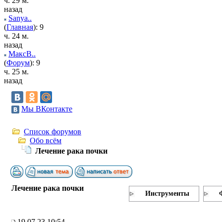
ч. 29 м.
назад
Sanya..
(
Главная
): 9
ч. 24 м.
назад
МаксВ..
(
Форум
): 9
ч. 25 м.
назад
Мы ВКонтакте
Список форумов
Обо всём
Лечение рака почки
Лечение рака почки
Инструменты
19.07.23 10:54