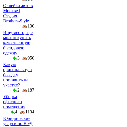
Оклейка авто в
Москве |
Студия
Brothers-Style
130
Ищу место, где
можно купить
качественную
брендовую
одежду
3
950
Какую
оригинальную
беседку
поставить на
участке?
2
187
Уборка
офисного
помещения
4
1194
Юридические
услуги по ВЭД