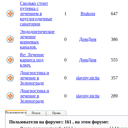
Сколько стоит
путевка с
лечением в
1
Brakora
647
круглогодичные
санатории
Эндодонтическое
лечение
0
ДимДим
386
корневых
каналов.
Re: Лечение
кариеса под
0
ДимДим
555
ключ.
Диагностика и
лечение в
0
slavniy.nicita
357
Зеленограде
Диагностика и
лечение в
0
slavniy.nicita
289
Зеленограде
Пользователи на форуме:
Поиск
Права
Пользователи на форуме:: 161 , на этом форуме: