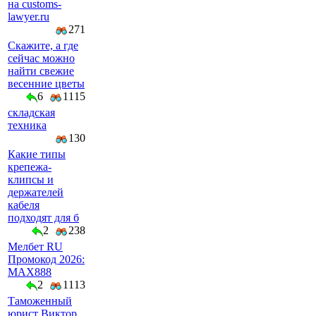
на customs-
lawyer.ru
271
Скажите, а где
сейчас можно
найти свежие
весенние цветы
6
1115
складская
техника
130
Какие типы
крепежа-
клипсы и
держателей
кабеля
подходят для б
2
238
Мелбет RU
Промокод 2026:
MAX888
2
1113
Таможенный
юрист Виктор