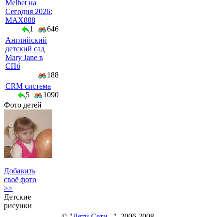
Melbet на
Сегодня 2026:
MAX888
1
646
Английский
детский сад
Mary Jane в
СПб
188
CRM система
5
1090
Фото детей
Добавить
своё фото
>>
Детские
рисунки
© "
Дети Сети...
", 2006-2008.