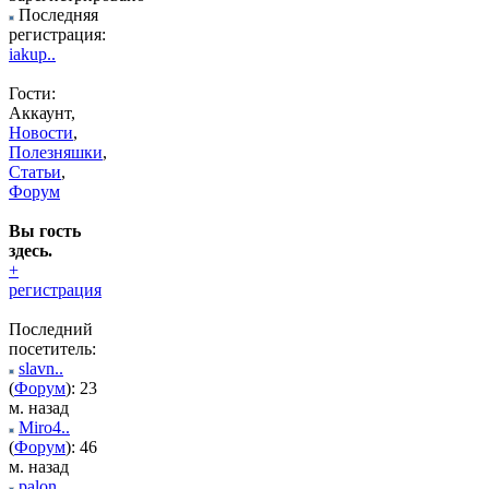
Последняя
регистрация:
iakup..
Гости:
Аккаунт,
Новости
,
Полезняшки
,
Статьи
,
Форум
Вы гость
здесь.
+
регистрация
Последний
посетитель:
slavn..
(
Форум
): 23
м. назад
Miro4..
(
Форум
): 46
м. назад
palon..