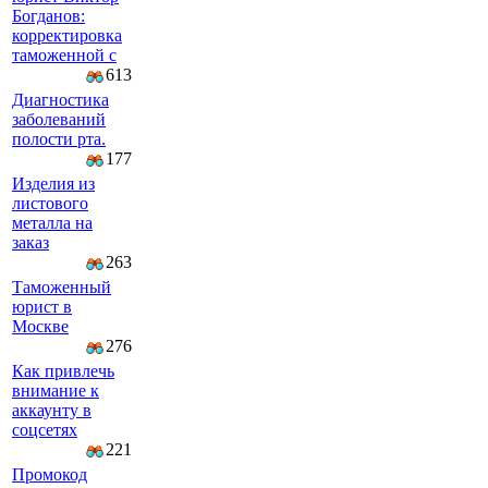
Богданов:
корректировка
таможенной с
613
Диагностика
заболеваний
полости рта.
177
Изделия из
листового
металла на
заказ
263
Таможенный
юрист в
Москве
276
Как привлечь
внимание к
аккаунту в
соцсетях
221
Промокод