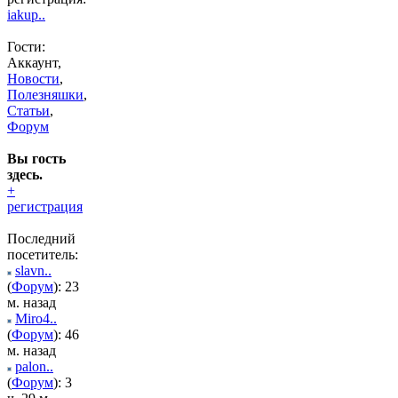
iakup..
Гости:
Аккаунт,
Новости
,
Полезняшки
,
Статьи
,
Форум
Вы гость
здесь.
+
регистрация
Последний
посетитель:
slavn..
(
Форум
): 23
м. назад
Miro4..
(
Форум
): 46
м. назад
palon..
(
Форум
): 3