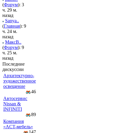
(
Форум
): 3
ч. 29 м.
назад
Sanya..
(
Главная
): 9
ч. 24 м.
назад
МаксВ..
(
Форум
): 9
ч. 25 м.
назад
Последние
дискуссии
Архитектурно-
художественное
освещение
46
Автосервис
Nissan &
INFINITI
89
Компaния
«AСT-мeбeль»
147