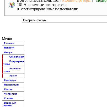
Всего пользователей: 161 [
Администраторы
] [
Модер
161 Анонимные пользователи:
0 Зарегистрированные пользователи:
Меню
Главная
Новости
Форум
Обновления
Популярные
темы
Активные
темы
Архив
Конкурсы
Полезняшки
Статьи
Фотостена
Ссылки
Вопросы/
Ответы