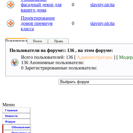
фасадный декор для
0
slavniy.nicita
вашего дома
Проектирование
домов премиум
0
slavniy.nicita
класса
Пользователи на форуме:
Поиск
Права
Пользователи на форуме:: 136 , на этом форуме:
Всего пользователей: 136 [
Администраторы
] [
Модер
136 Анонимные пользователи:
0 Зарегистрированные пользователи:
Меню
Главная
Новости
Форум
Обновления
Популярные