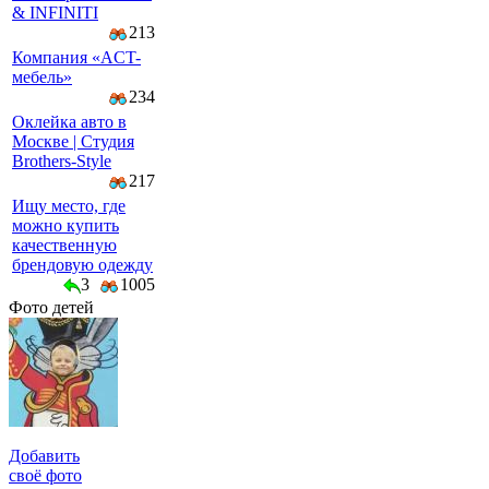
& INFINITI
213
Компaния «AСT-
мeбeль»
234
Оклейка авто в
Москве | Студия
Brothers-Style
217
Ищу место, где
можно купить
качественную
брендовую одежду
3
1005
Фото детей
Добавить
своё фото