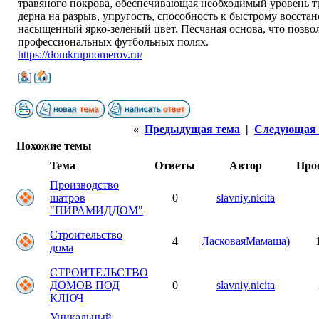
травяного покрова, обеспечивающая необходимый уровень т
дерна на разрыв, упругость, способность к быстрому восст
насыщенный ярко-зеленый цвет. Песчаная основа, что позвол
профессиональных футбольных полях.
https://domkrupnomerov.ru/
«
Предыдущая тема
|
Следующая 
Похожие темы
Тема
Ответы
Автор
Про
Производство
шатров
0
slavniy.nicita
"ПИРАМИДДОМ"
Строительство
4
ЛасковаяМамаша)
дома
СТРОИТЕЛЬСТВО
ДОМОВ ПОД
0
slavniy.nicita
КЛЮЧ
Уникальный