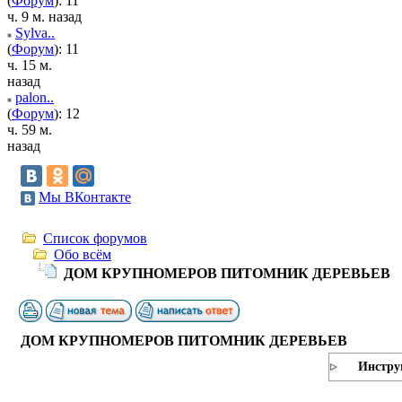
(
Форум
): 11
ч. 9 м. назад
Sylva..
(
Форум
): 11
ч. 15 м.
назад
palon..
(
Форум
): 12
ч. 59 м.
назад
Мы ВКонтакте
Список форумов
Обо всём
ДОМ КРУПНОМЕРОВ ПИТОМНИК ДЕРЕВЬЕВ
ДОМ КРУПНОМЕРОВ ПИТОМНИК ДЕРЕВЬЕВ
Инстру