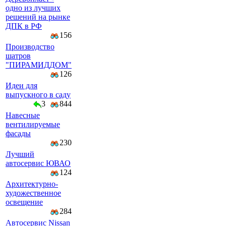
одно из лучших
решений на рынке
ДПК в РФ
156
Производство
шатров
"ПИРАМИДДОМ"
126
Идеи для
выпускного в саду
3
844
Навесные
вентилируемые
фасады
230
Лучший
автосервис ЮВАО
124
Архитектурно-
художественное
освещение
284
Автосервис Nissan