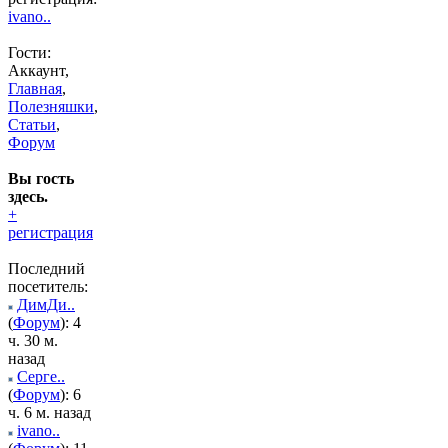
ivano..
Гости:
Аккаунт,
Главная
,
Полезняшки
,
Статьи
,
Форум
Вы гость
здесь.
+
регистрация
Последний
посетитель:
ДимДи..
(
Форум
): 4
ч. 30 м.
назад
Серге..
(
Форум
): 6
ч. 6 м. назад
ivano..