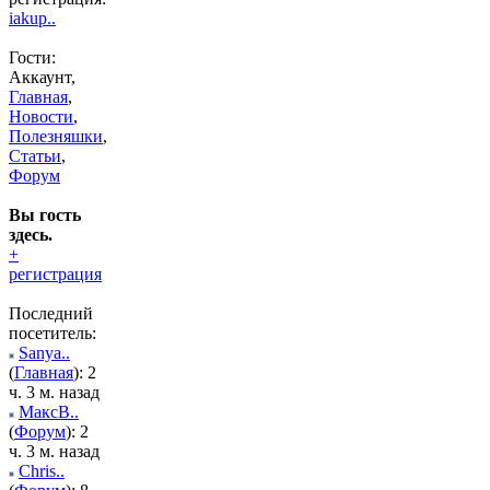
iakup..
Гости:
Аккаунт,
Главная
,
Новости
,
Полезняшки
,
Статьи
,
Форум
Вы гость
здесь.
+
регистрация
Последний
посетитель:
Sanya..
(
Главная
): 2
ч. 3 м. назад
МаксВ..
(
Форум
): 2
ч. 3 м. назад
Chris..