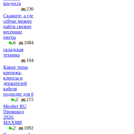
lawyer.ru
236
Скажите, а где
сейчас можно
найти свежие
весенние
цветы
6
1084
складская
техника
104
Какие типы
крепежа-
клипсы и
держателей
кабеля
подходят для б
2
215
Мелбет RU
Промокод
2026:
MAX888
2
1092