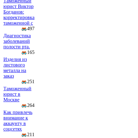
Таможенный
юрист Виктор
Богданов:
корректировка
таможенной с
497
Диагностика
заболеваний
полости рта.
165
Изделия из
листового
металла на
заказ
251
Таможенный
юрист в
Москве
264
Как привлечь
внимание к
аккаунту в
соцсетях
211