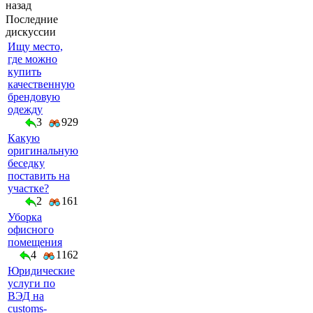
назад
Последние
дискуссии
Ищу место,
где можно
купить
качественную
брендовую
одежду
3
929
Какую
оригинальную
беседку
поставить на
участке?
2
161
Уборка
офисного
помещения
4
1162
Юридические
услуги по
ВЭД на
customs-