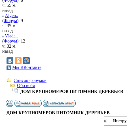
(
Форум
): 8
ч. 55 м.
назад
Algen..
(
Форум
): 9
ч. 35 м.
назад
Vlada..
(
Форум
): 12
ч. 32 м.
назад
Мы ВКонтакте
Список форумов
Обо всём
ДОМ КРУПНОМЕРОВ ПИТОМНИК ДЕРЕВЬЕВ
ДОМ КРУПНОМЕРОВ ПИТОМНИК ДЕРЕВЬЕВ
Инстру