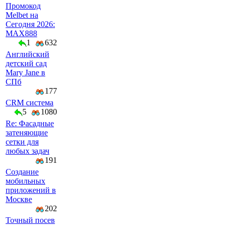
Промокод
Melbet на
Сегодня 2026:
MAX888
1
632
Английский
детский сад
Mary Jane в
СПб
177
CRM система
5
1080
Re: Фасадные
затеняющие
сетки для
любых задач
191
Создание
мобильных
приложений в
Москве
202
Точный посев