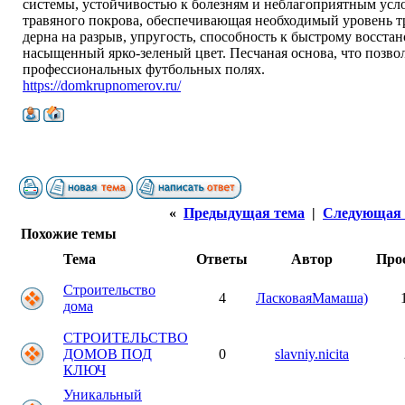
системы, устойчивостью к болезням и неблагоприятным усл
травяного покрова, обеспечивающая необходимый уровень т
дерна на разрыв, упругость, способность к быстрому восст
насыщенный ярко-зеленый цвет. Песчаная основа, что позвол
профессиональных футбольных полях.
https://domkrupnomerov.ru/
«
Предыдущая тема
|
Следующая 
Похожие темы
Тема
Ответы
Автор
Про
Строительство
4
ЛасковаяМамаша)
дома
СТРОИТЕЛЬСТВО
ДОМОВ ПОД
0
slavniy.nicita
КЛЮЧ
Уникальный