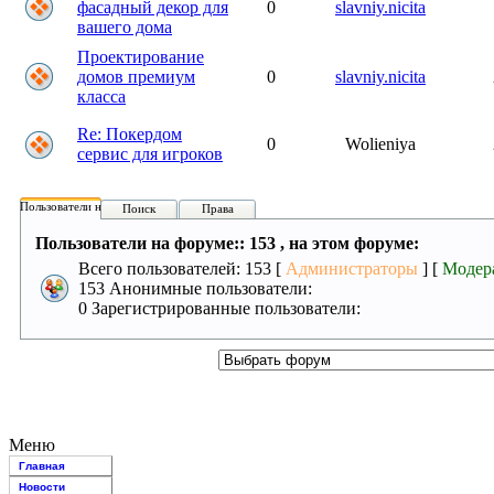
фасадный декор для
0
slavniy.nicita
вашего дома
Проектирование
домов премиум
0
slavniy.nicita
класса
Re: Покердом
0
Wolieniya
сервис для игроков
Пользователи на форуме:
Поиск
Права
Пользователи на форуме:: 153 , на этом форуме:
Всего пользователей: 153 [
Администраторы
] [
Модер
153 Анонимные пользователи:
0 Зарегистрированные пользователи:
Меню
Главная
Новости