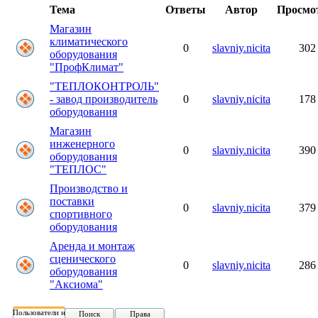
Тема
Ответы
Автор
Просмо
Магазин
климатического
0
slavniy.nicita
302
оборудования
"ПрофКлимат"
"ТЕПЛОКОНТРОЛЬ"
- завод производитель
0
slavniy.nicita
178
оборудования
Магазин
инженерного
0
slavniy.nicita
390
оборудования
"ТЕПЛОС"
Производство и
поставки
0
slavniy.nicita
379
спортивного
оборудования
Аренда и монтаж
сценического
0
slavniy.nicita
286
оборудования
"Аксиома"
Пользователи на форуме:
Поиск
Права