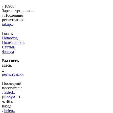
16908:
Зарегистрировано
Последняя
регистрация:
iakup..
Гости:
Новости
,
Полезняшки
,
Статьи
,
Форум
Вы гость
здесь.
+
регистрация
Последний
посетитель:
axied..
(
Форум
): 1
ч. 46 м.
назад
helen..