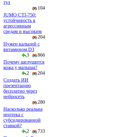
тул
104
JUMO CTI-750:
устойчивость к
агрессивным
средам и высоким
204
Нужен кальций с
витамином D3
3
866
Почему шелушится
кожа у малыша?
2
204
Создать ИИ
презентацию
бесплатно через
нейросеть
280
Насколько реальна
ипотека с
субсидированной
ставкой?
2
733