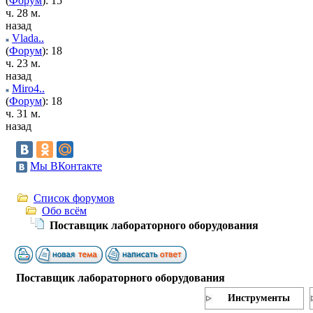
(
Форум
): 15
ч. 28 м.
назад
Vlada..
(
Форум
): 18
ч. 23 м.
назад
Miro4..
(
Форум
): 18
ч. 31 м.
назад
Мы ВКонтакте
Список форумов
Обо всём
Поставщик лабораторного оборудования
Поставщик лабораторного оборудования
Инструменты