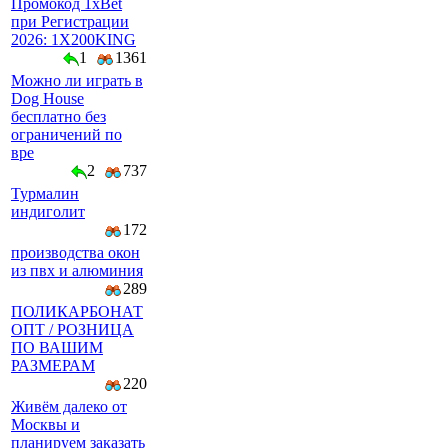
Промокод 1xBet
при Регистрации
2026: 1X200KING
1
1361
Можно ли играть в
Dog House
бесплатно без
ограничений по
вре
2
737
Турмалин
индиголит
172
производства окон
из пвх и алюминия
289
ПОЛИКАРБОНАТ
ОПТ / РОЗНИЦА
ПО ВАШИМ
РАЗМЕРАМ
220
Живём далеко от
Москвы и
планируем заказать