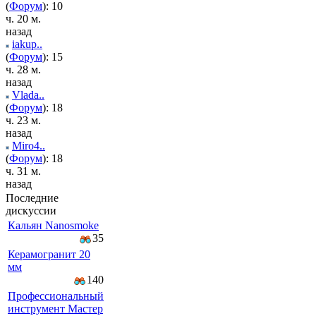
(
Форум
): 10
ч. 20 м.
назад
iakup..
(
Форум
): 15
ч. 28 м.
назад
Vlada..
(
Форум
): 18
ч. 23 м.
назад
Miro4..
(
Форум
): 18
ч. 31 м.
назад
Последние
дискуссии
Кальян Nanosmoke
35
Керамогранит 20
мм
140
Профессиональный
инструмент Мастер