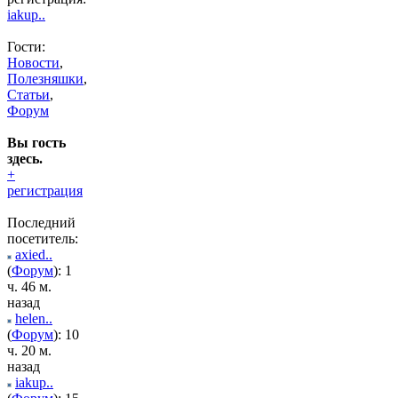
iakup..
Гости:
Новости
,
Полезняшки
,
Статьи
,
Форум
Вы гость
здесь.
+
регистрация
Последний
посетитель:
axied..
(
Форум
): 1
ч. 46 м.
назад
helen..
(
Форум
): 10
ч. 20 м.
назад
iakup..