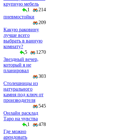
крупную мебель
1
214
пневмостойки
209
Какую раковину
лучше всего
выбрать в ванную
комнату?
5
1270
Звездный вечер,
который я не
планировал
303
Столешницы из
натурального
камня под ключ от
производителя
545
Онлайн расклад
Таро на чувства
1
478
Где можно
арендовать