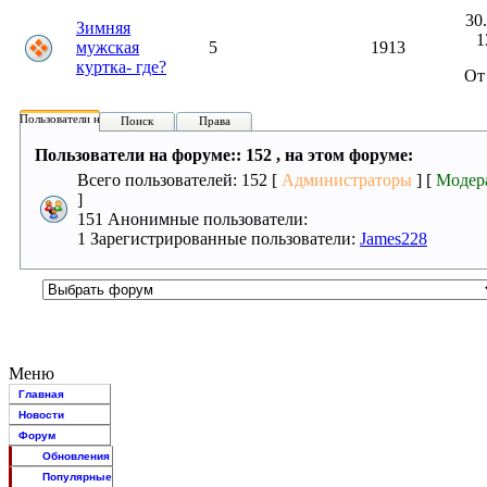
30
Зимняя
1
мужская
5
1913
куртка- где?
От
Пользователи на форуме:
Поиск
Права
Пользователи на форуме:: 152 , на этом форуме:
Всего пользователей: 152 [
Администраторы
] [
Модер
]
151 Анонимные пользователи:
1 Зарегистрированные пользователи:
James228
Меню
Главная
Новости
Форум
Обновления
Популярные