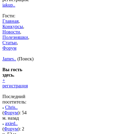
iakup..
Гости:
Главная
,
Конкурсы
,
Новости
,
Полезняшки
,
Статьи
,
Форум
James..
(Поиск)
Вы гость
здесь.
+
регистрация
Последний
посетитель:
Chris..
(
Форум
): 54
м. назад
axied..
(
Форум
): 2