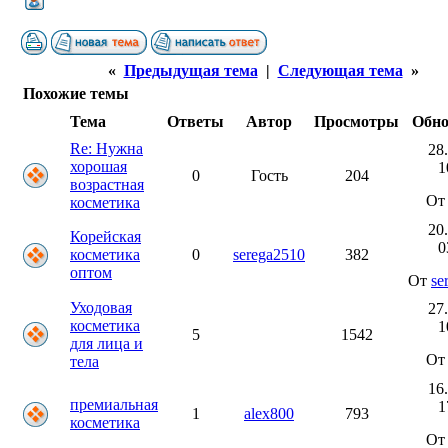
«
Предыдущая тема
|
Следующая тема
»
Похожие темы
Тема
Ответы
Автор
Просмотры
Обно
Re: Нужна
28
хорошая
1
0
Гость
204
возрастная
От 
косметика
20
Корейская
0
косметика
0
serega2510
382
оптом
От
se
Уходовая
27
косметика
1
5
1542
для лица и
От 
тела
16
премиальная
1
1
alex800
793
косметика
От 