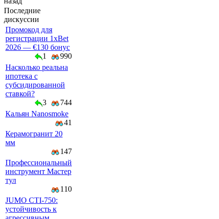
назад
Последние
дискуссии
Промокод для
регистрации 1xBet
2026 — €130 бонус
1
990
Насколько реальна
ипотека с
субсидированной
ставкой?
3
744
Кальян Nanosmoke
41
Керамогранит 20
мм
147
Профессиональный
инструмент Мастер
тул
110
JUMO CTI-750:
устойчивость к
агрессивным