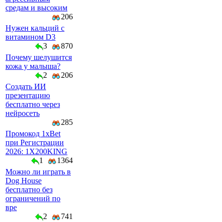
средам и высоким
206
Нужен кальций с
витамином D3
3
870
Почему шелушится
кожа у малыша?
2
206
Создать ИИ
презентацию
бесплатно через
нейросеть
285
Промокод 1xBet
при Регистрации
2026: 1X200KING
1
1364
Можно ли играть в
Dog House
бесплатно без
ограничений по
вре
2
741