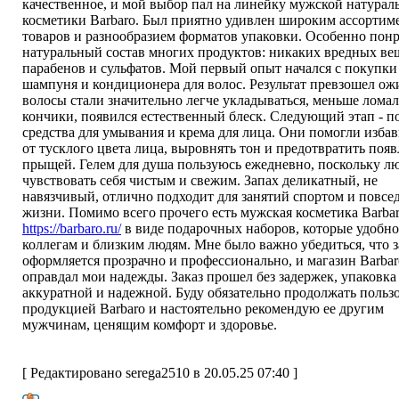
качественное, и мой выбор пал на линейку мужской натурал
косметики Barbaro. Был приятно удивлен широким ассортим
товаров и разнообразием форматов упаковки. Особенно пон
натуральный состав многих продуктов: никаких вредных ве
парабенов и сульфатов. Мой первый опыт начался с покупки
шампуня и кондиционера для волос. Результат превзошел ож
волосы стали значительно легче укладываться, меньше лома
кончики, появился естественный блеск. Следующий этап - п
средства для умывания и крема для лица. Они помогли избав
от тусклого цвета лица, выровнять тон и предотвратить поя
прыщей. Гелем для душа пользуюсь ежедневно, поскольку 
чувствовать себя чистым и свежим. Запах деликатный, не
навязчивый, отлично подходит для занятий спортом и повсе
жизни. Помимо всего прочего есть мужская косметика Barba
https://barbaro.ru/
в виде подарочных наборов, которые удобно
коллегам и близким людям. Мне было важно убедиться, что з
оформляется прозрачно и профессионально, и магазин Barbar
оправдал мои надежды. Заказ прошел без задержек, упаковка
аккуратной и надежной. Буду обязательно продолжать польз
продукцией Barbaro и настоятельно рекомендую ее другим
мужчинам, ценящим комфорт и здоровье.
[ Редактировано serega2510 в 20.05.25 07:40 ]