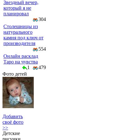
Звездный вечер,
который я не
планировал
304
Столешницы из
натурального
камня под ключ от
производителя
554
Онлайн расклад
Таро на чувства
1
479
Фото детей
Добавить
своё фото
>>
Детские
рисунки