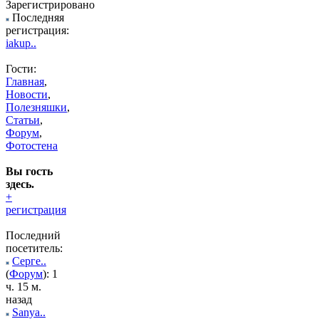
Зарегистрировано
Последняя
регистрация:
iakup..
Гости:
Главная
,
Новости
,
Полезняшки
,
Статьи
,
Форум
,
Фотостена
Вы гость
здесь.
+
регистрация
Последний
посетитель:
Серге..
(
Форум
): 1
ч. 15 м.
назад
Sanya..