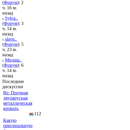
(
Форум
): 2
ч. 16 м.
назад
Sylva..
(
Форум
): 3
ч. 14 м.
назад
slavn..
(
Форум
): 5
ч. 23 м.
назад
Милаш..
(
Форум
): 6
ч. 14 м.
назад
Последние
дискуссии
Re: Прочная
двухярусная
металлическая
кровать
112
Какую
оригинальную