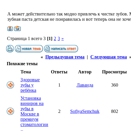
А может действительно так модно привлечь к чистке зубов. 
зубная паста детская не понравилась и вот теперь она не хоч
Страница 1 всего 3
[1]
2
3
»
«
Предыдущая тема
|
Следующая тема
Похожие темы
Тема
Ответы
Автор
Просмотры
Здоровые
зубы у
1
Лаванда
360
ребёнка
Установка
виниров на
зубы в
2
SofiyaSemchuk
802
Москве в
премиум
стоматологии