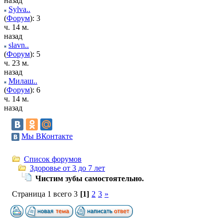
назад
Sylva..
(
Форум
): 3
ч. 14 м.
назад
slavn..
(
Форум
): 5
ч. 23 м.
назад
Милаш..
(
Форум
): 6
ч. 14 м.
назад
Мы ВКонтакте
Список форумов
Здоровье от 3 до 7 лет
Чистим зубы самостоятельно.
Страница 1 всего 3
[1]
2
3
»