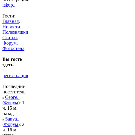
iakup..
Гости:
Главная
,
Новости
,
Полезняшки
,
Статьи
,
Форум
,
Фотостена
Вы гость
здесь.
+
регистрация
Последний
посетитель:
Серге..
(
Форум
): 1
ч. 15 м.
назад
Sanya..
(
Форум
): 2
ч. 16 м.