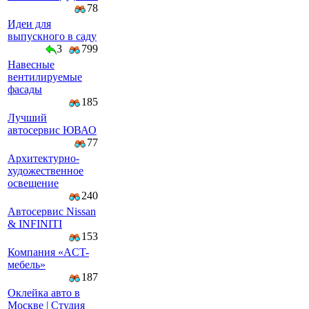
78
Идеи для
выпускного в саду
3
799
Навесные
вентилируемые
фасады
185
Лучший
автосервис ЮВАО
77
Архитектурно-
художественное
освещение
240
Автосервис Nissan
& INFINITI
153
Компaния «AСT-
мeбeль»
187
Оклейка авто в
Москве | Студия