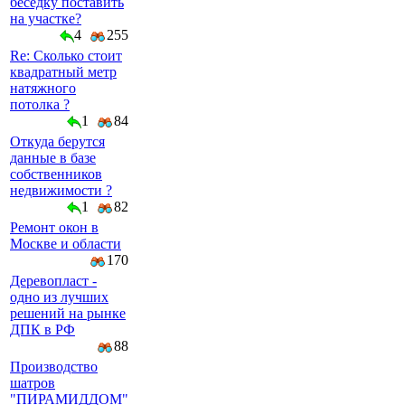
беседку поставить
на участке?
4
255
Re: Сколько стоит
квадратный метр
натяжного
потолка ?
1
84
Откуда берутся
данные в базе
собственников
недвижимости ?
1
82
Ремонт окон в
Москве и области
170
Деревопласт -
одно из лучших
решений на рынке
ДПК в РФ
88
Производство
шатров
"ПИРАМИДДОМ"