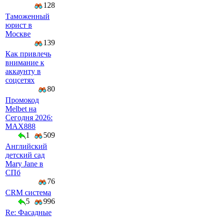
128
Таможенный
юрист в
Москве
139
Как привлечь
внимание к
аккаунту в
соцсетях
80
Промокод
Melbet на
Сегодня 2026:
MAX888
1
509
Английский
детский сад
Mary Jane в
СПб
76
CRM система
5
996
Re: Фасадные