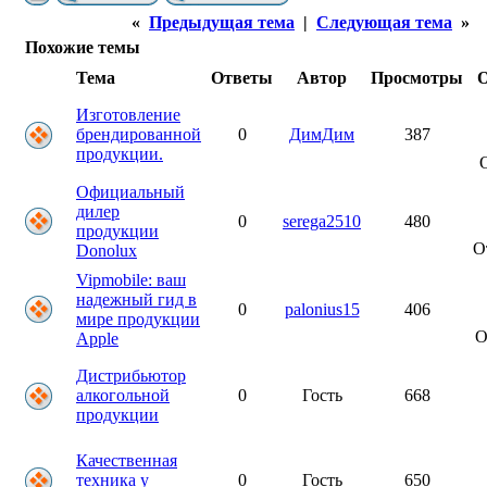
«
Предыдущая тема
|
Следующая тема
»
Похожие темы
Тема
Ответы
Автор
Просмотры
О
Изготовление
брендированной
0
ДимДим
387
продукции.
Официальный
дилер
0
serega2510
480
продукции
О
Donolux
Vipmobile: ваш
надежный гид в
0
palonius15
406
мире продукции
О
Apple
Дистрибьютор
алкогольной
0
Гость
668
продукции
Качественная
техника у
0
Гость
650