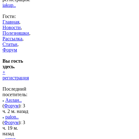
iakup..
Гости:
Главная
,
Новости
,
Полезняшки
,
Рассылка
,
Статьи
,
Форум
Вы гость
здесь.
+
регистрация
Последний
посетитель:
Аилан..
(
Форум
): 3
ч. 2 м. назад
palon..
(
Форум
): 3
ч. 19 м.
назад