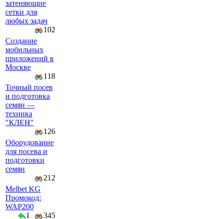
затеняющие
сетки для
любых задач
102
Создание
мобильных
приложений в
Москве
118
Точный посев
и подготовка
семян —
техника
"КЛЕН"
126
Оборудование
для посева и
подготовки
семян
212
Melbet KG
Промокод:
WAP200
1
345