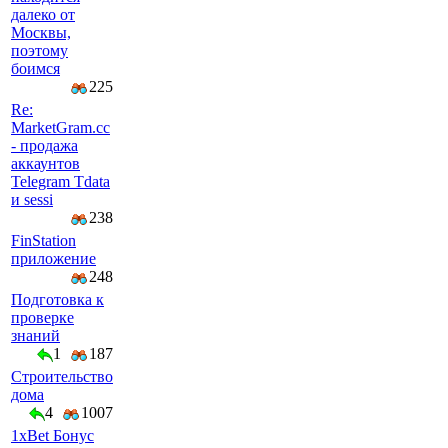
далеко от
Москвы,
поэтому
боимся
225
Re:
MarketGram.cc
- продажа
аккаунтов
Telegram Tdata
и sessi
238
FinStation
приложение
248
Подготовка к
проверке
знаний
1
187
Строительство
дома
4
1007
1xBet Бонус