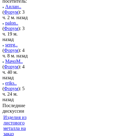
посетитель:
Аилан..
(
Форум
): 3
ч. 2 м. назад
palon..
(
Форум
): 3
ч. 19 м.
назад
sereg..
(
Форум
): 4
ч. 8 м. назад
МачоМ..
(
Форум
): 4
ч. 40 м.
назад
eriks..
(
Форум
): 5
ч. 24 м.
назад
Последние
дискуссии
Изделия из
листового
металла на
заказ