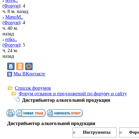
sereg..
(
Форум
): 4
ч. 8 м. назад
МачоМ..
(
Форум
): 4
ч. 40 м.
назад
eriks..
(
Форум
): 5
ч. 24 м.
назад
Мы ВКонтакте
Список форумов
Форум отзывов и предложений по форуму и сайту
Дистрибьютор алкогольной продукции
Дистрибьютор алкогольной продукции
Инструменты
Форм