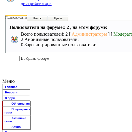
дистрибьютора
Пользователи на форуме:
Поиск
Права
Пользователи на форуме:: 2 , на этом форуме:
Всего пользователей: 2 [
Администраторы
] [
Модерат
2 Анонимные пользователи:
0 Зарегистрированные пользователи:
Меню
Главная
Новости
Форум
Обновления
Популярные
темы
Активные
темы
Архив