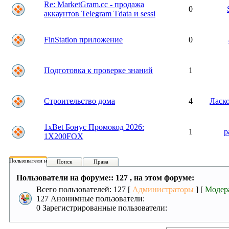
Re: MarketGram.cc - продажа
0
аккаунтов Telegram Tdata и sessi
FinStation приложение
0
Подготовка к проверке знаний
1
Строительство дома
4
Ласк
1xBet Бонус Промокод 2026:
1
p
1X200FOX
Пользователи на форуме:
Поиск
Права
Пользователи на форуме:: 127 , на этом форуме:
Всего пользователей: 127 [
Администраторы
] [
Модер
127 Анонимные пользователи:
0 Зарегистрированные пользователи: