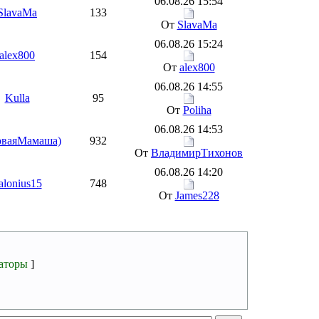
06.08.26 15:54
SlavaMa
133
От
SlavaMa
06.08.26 15:24
alex800
154
От
alex800
06.08.26 14:55
Kulla
95
От
Poliha
06.08.26 14:53
оваяМамаша)
932
От
ВладимирТихонов
06.08.26 14:20
alonius15
748
От
James228
аторы
]