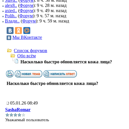
Slava..
(
Форум
): 8 ч. 58 м. назад
alex8..
(
Форум
): 9 ч. 28 м. назад
axied..
(
Форум
): 9 ч. 49 м. назад
Polih..
(
Форум
): 9 ч. 57 м. назад
Влади..
(
Форум
): 9 ч. 59 м. назад
Мы ВКонтакте
Список форумов
Обо всём
Насколько быстро обновляется кожа лица?
Насколько быстро обновляется кожа лица?
05.01.26 08:49
SashaRomar
Уважаемый пользователь