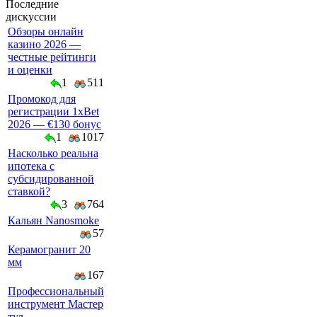
Последние
дискуссии
Обзоры онлайн
казино 2026 —
честные рейтинги
и оценки
1
511
Промокод для
регистрации 1xBet
2026 — €130 бонус
1
1017
Насколько реальна
ипотека с
субсидированной
ставкой?
3
764
Кальян Nanosmoke
57
Керамогранит 20
мм
167
Профессиональный
инструмент Мастер
тул