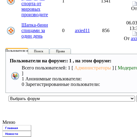
1
1341
спорта от
О
мировых
производите
06.03
Шапка-бини
13:
спицами за
0
axied11
856
один день
От
ax
Пользователи на форуме:
Поиск
Права
Пользователи на форуме:: 1 , на этом форуме:
Всего пользователей: 1 [
Администраторы
] [
Модерат
]
1 Анонимные пользователи:
0 Зарегистрированные пользователи:
Меню
Главная
Новости