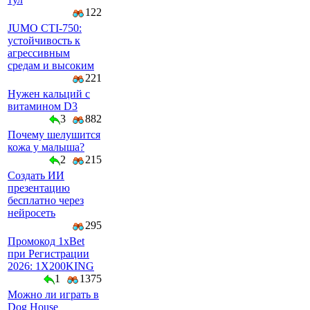
122
JUMO CTI-750:
устойчивость к
агрессивным
средам и высоким
221
Нужен кальций с
витамином D3
3
882
Почему шелушится
кожа у малыша?
2
215
Создать ИИ
презентацию
бесплатно через
нейросеть
295
Промокод 1xBet
при Регистрации
2026: 1X200KING
1
1375
Можно ли играть в
Dog House