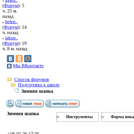
axied..
(
Форум
): 5
ч. 25 м.
назад
helen..
(
Форум
): 14
ч. назад
iakup..
(
Форум
): 19
ч. 8 м. назад
Мы ВКонтакте
Список форумов
Подготовка к школе
Зимняя шапка
Зимняя шапка
Инструменты
Форма пока
06.01.26 17:26