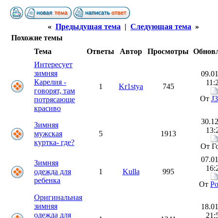
«
Предыдущая тема
|
Следующая тема
»
Похожие темы
Тема
Ответы
Автор
Просмотры
Обнов
Интересует
зимняя
09.01
Карелия -
11:
1
Kr1stya
745
говорят, там
От
J
потрясающе
красиво
30.12
Зимняя
13:
мужская
5
1913
куртка- где?
От Г
07.01
Зимняя
16:
одежда для
1
Kulla
995
ребенка
От
Po
Оригинальная
зимняя
18.01
одежда для
21: