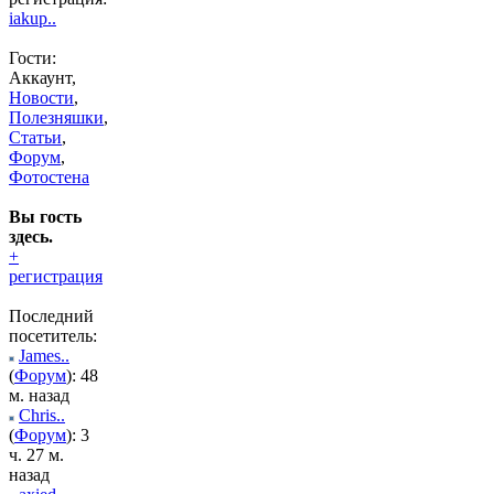
iakup..
Гости:
Аккаунт,
Новости
,
Полезняшки
,
Статьи
,
Форум
,
Фотостена
Вы гость
здесь.
+
регистрация
Последний
посетитель:
James..
(
Форум
): 48
м. назад
Chris..
(
Форум
): 3
ч. 27 м.
назад