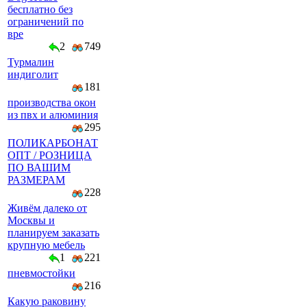
бесплатно без
ограничений по
вре
2
749
Турмалин
индиголит
181
производства окон
из пвх и алюминия
295
ПОЛИКАРБОНАТ
ОПТ / РОЗНИЦА
ПО ВАШИМ
РАЗМЕРАМ
228
Живём далеко от
Москвы и
планируем заказать
крупную мебель
1
221
пневмостойки
216
Какую раковину