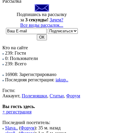
Рассылка
Подпишись на рассылку
за
3 секунды!
Зачем?
Все виды рассылок...
Кто на сайте
239: Гости
0: Пользователи
239: Всего
16908: Зарегистрировано
Последняя регистрация:
iakup..
Гости:
Аккаунт,
Полезняшки
,
Статьи
,
Форум
Вы гость здесь.
+ регистрация
Последний посетитель:
Slava..
(
Форум
): 35 м. назад