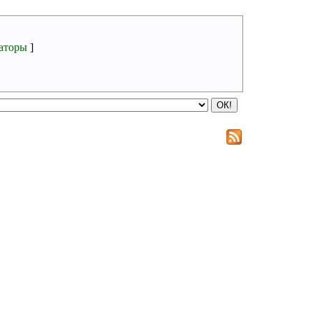
аторы
]