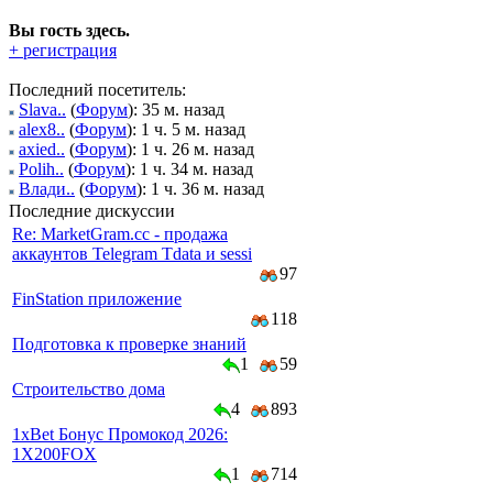
Вы гость здесь.
+ регистрация
Последний посетитель:
Slava..
(
Форум
): 35 м. назад
alex8..
(
Форум
): 1 ч. 5 м. назад
axied..
(
Форум
): 1 ч. 26 м. назад
Polih..
(
Форум
): 1 ч. 34 м. назад
Влади..
(
Форум
): 1 ч. 36 м. назад
Последние дискуссии
Re: MarketGram.cc - продажа
аккаунтов Telegram Tdata и sessi
97
FinStation приложение
118
Подготовка к проверке знаний
1
59
Строительство дома
4
893
1xBet Бонус Промокод 2026:
1X200FOX
1
714