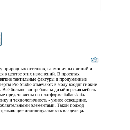
9
ну природных оттенков, гармоничных линий и
ся в центре этих изменений. В проектах
мягкие тактильные фактуры и продуманные
рты Pro Studio отмечают: в моду входят гибкие
и. Всё больше востребована дизайнерская мебель
е представлены на платформе italianskaia-
тику и технологичность - умное освещение,
обязательными элементами. Такой подход
 отражающие индивидуальность владельца.