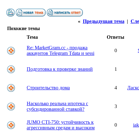
«
Предыдущая тема
|
Сле
Похожие темы
Тема
Ответы
Re: MarketGram.cc - продажа
0
аккаунтов Telegram Tdata и sessi
Подготовка к проверке знаний
1
Строительство дома
4
Ласк
Насколько реальна ипотека с
3
субсидированной ставкой?
JUMO CTI-750: устойчивость к
0
ia
агрессивным средам и высоким