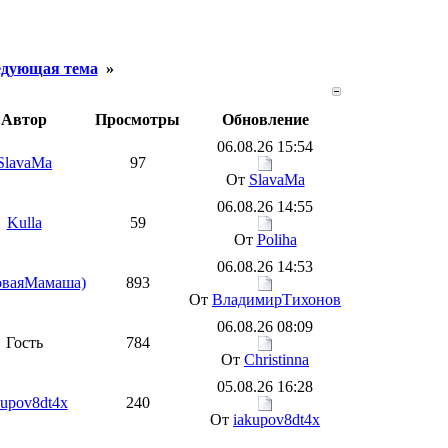
дующая тема
»
Автор
Просмотры
Обновление
06.08.26 15:54
SlavaMa
97
От
SlavaMa
06.08.26 14:55
Kulla
59
От
Poliha
06.08.26 14:53
оваяМамаша)
893
От
ВладимирТихонов
06.08.26 08:09
Гость
784
От
Christinna
05.08.26 16:28
kupov8dt4x
240
От
iakupov8dt4x