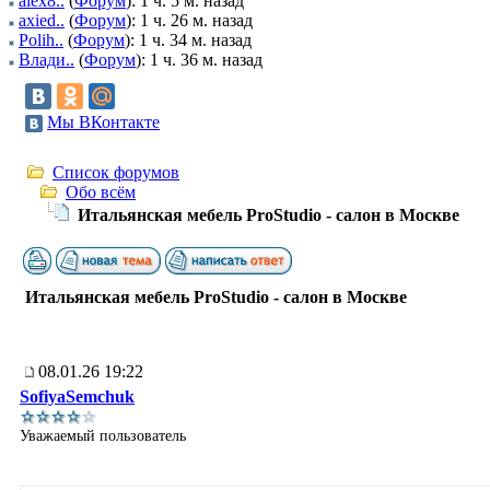
alex8..
(
Форум
): 1 ч. 5 м. назад
axied..
(
Форум
): 1 ч. 26 м. назад
Polih..
(
Форум
): 1 ч. 34 м. назад
Влади..
(
Форум
): 1 ч. 36 м. назад
Мы ВКонтакте
Список форумов
Обо всём
Итальянская мебель ProStudio - салон в Москве
Итальянская мебель ProStudio - салон в Москве
08.01.26 19:22
SofiyaSemchuk
Уважаемый пользователь