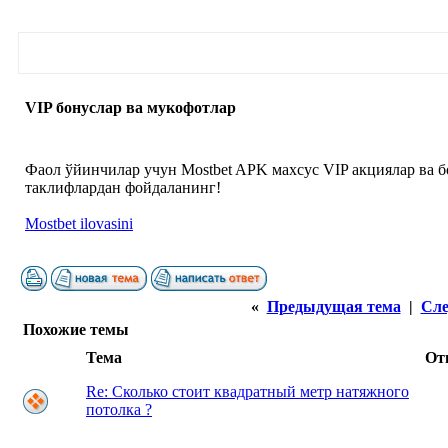
VIP бонуслар ва мукофотлар
Фаол ўйинчилар учун Mostbet APK махсус VIP акциялар ва б
таклифлардан фойдаланинг!
Mostbet ilovasini
«
Предыдущая тема
|
Сле
Похожие темы
Тема
От
Re: Сколько стоит квадратный метр натяжного
потолка ?