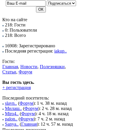
Кто на сайте
218: Гости
0: Пользователи
218: Всего
16908: Зарегистрировано
Последняя регистрация:
iakup..
Гости:
Главная
,
Новости
,
Полезняшки
,
Статьи
,
Форум
Вы гость здесь.
+ регистрация
Последний посетитель:
slavn..
(
Форум
): 1 ч. 38 м. назад
Милаш..
(
Форум
): 2 ч. 28 м. назад
Miro4..
(
Форум
): 4 ч. 18 м. назад
palon..
(
Форум
): 7 ч. 2 м. назад
Sanya..
(
Главная
): 12 ч. 57 м. назад
Последние дискуссии