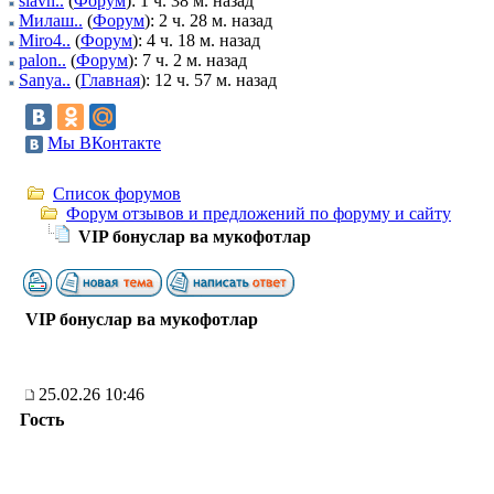
slavn..
(
Форум
): 1 ч. 38 м. назад
Милаш..
(
Форум
): 2 ч. 28 м. назад
Miro4..
(
Форум
): 4 ч. 18 м. назад
palon..
(
Форум
): 7 ч. 2 м. назад
Sanya..
(
Главная
): 12 ч. 57 м. назад
Мы ВКонтакте
Список форумов
Форум отзывов и предложений по форуму и сайту
VIP бонуслар ва мукофотлар
VIP бонуслар ва мукофотлар
25.02.26 10:46
Гость