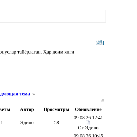
онуслар тайёрлаган. Ҳар доим янги
дующая тема
»
веты
Автор
Просмотры
Обновление
09.08.26 12:41
1
Эдило
58
От Эдило
09.08.26 10:45