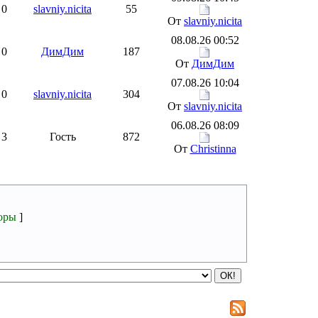
0
slavniy.nicita
55
От
slavniy.nicita
08.08.26 00:52
0
ДимДим
187
От
ДимДим
07.08.26 10:04
0
slavniy.nicita
304
От
slavniy.nicita
06.08.26 08:09
3
Гость
872
От
Christinna
оры
]